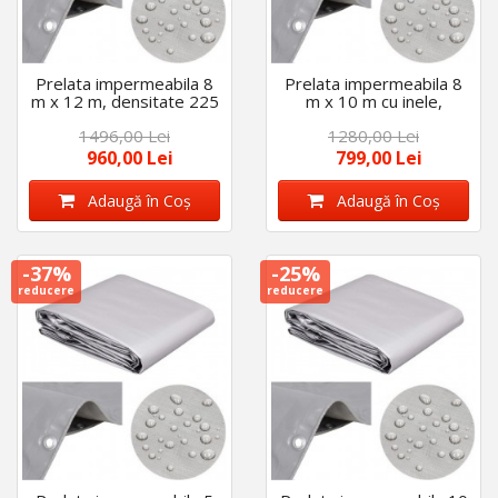
Prelata impermeabila 8
Prelata impermeabila 8
m x 12 m, densitate 225
m x 10 m cu inele,
gr/m2, cu inele, calitate
densitate 225 g/m2,
1496,00 Lei
1280,00 Lei
premium, Gri
calitate premium, Gri
960,00 Lei
799,00 Lei
Adaugă în Coş
Adaugă în Coş
-37%
-25%
reducere
reducere