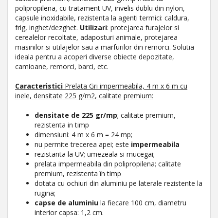
polipropilena, cu tratament UV, invelis dublu din nylon,
capsule inoxidabile, rezistenta la agenti termici: caldura,
frig, inghet/dezghet.
Utilizari
: protejarea furajelor si
cerealelor recoltate, adaposturi animale, protejarea
masinilor si utilajelor sau a marfurilor din remorci. Solutia
ideala pentru a acoperi diverse obiecte depozitate,
camioane, remorci, barci, etc.
Caracteristici
Prelata Gri impermeabila, 4 m x 6 m cu
inele, densitate 225 g/m2, calitate premium:
densitate de 225 gr/mp
; calitate premium,
rezistenta in timp
dimensiuni: 4 m x 6 m = 24 mp;
nu permite trecerea apei; este
impermeabila
rezistanta la UV; umezeala si mucegai;
prelata impermeabila din polipropilena; calitate
premium, rezistenta în timp
dotata cu ochiuri din aluminiu pe laterale rezistente la
rugina;
capse de aluminiu
la fiecare 100 cm, diametru
interior capsa: 1,2 cm.