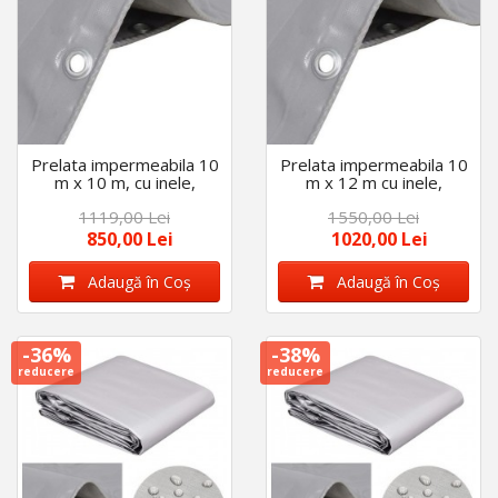
Prelata impermeabila 10
Prelata impermeabila 10
m x 10 m, cu inele,
m x 12 m cu inele,
densitate 175 g/m2,
densitate 175 g/m2,
1119,00 Lei
1550,00 Lei
calitate premium, Gri
calitate premium, Gri
850,00 Lei
1020,00 Lei
Adaugă în Coş
Adaugă în Coş
-36%
-38%
reducere
reducere