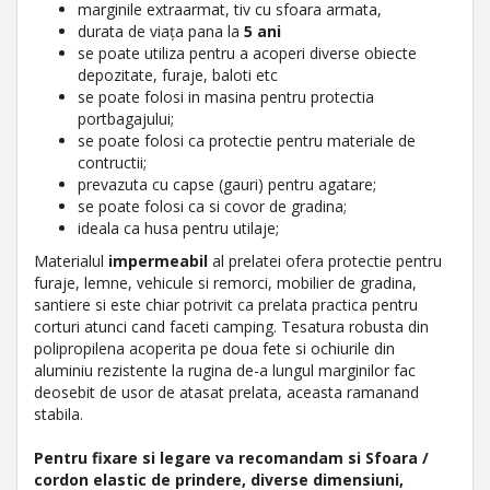
marginile extraarmat, tiv cu sfoara armata,
durata de viața pana la
5 ani
se poate utiliza pentru a acoperi diverse obiecte
depozitate, furaje, baloti etc
se poate folosi in masina pentru protectia
portbagajului;
se poate folosi ca protectie pentru materiale de
contructii;
prevazuta cu capse (gauri) pentru agatare;
se poate folosi ca si covor de gradina;
ideala ca husa pentru utilaje;
Materialul
impermeabil
al prelatei ofera protectie pentru
furaje, lemne, vehicule si remorci, mobilier de gradina,
santiere si este chiar potrivit ca prelata practica pentru
corturi atunci cand faceti camping. Tesatura robusta din
polipropilena acoperita pe doua fete si ochiurile din
aluminiu rezistente la rugina de-a lungul marginilor fac
deosebit de usor de atasat prelata, aceasta ramanand
stabila.
Pentru fixare si legare va recomandam si Sfoara /
cordon elastic de prindere, diverse dimensiuni,