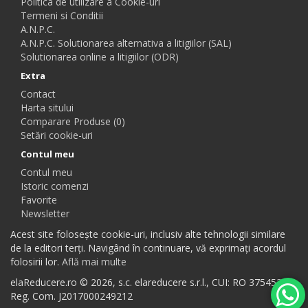
Politica de utilizare a Cookie-uri
Termeni si Conditii
A.N.P.C.
A.N.P.C. Solutionarea alternativa a litigiilor (SAL)
Solutionarea online a litigiilor (ODR)
Extra
Contact
Harta sitului
Comparare Produse (0)
Setări cookie-uri
Contul meu
Contul meu
Istoric comenzi
Favorite
Newsletter
Acest site folosește cookie-uri, inclusiv alte tehnologii similare
de la editori terți. Navigând în continuare, vă exprimați acordul
folosirii lor.
Află mai multe
elaReducere.ro © 2026, s.c. elareducere s.r.l., CUI: RO 37545384,
Reg. Com. J2017000249212