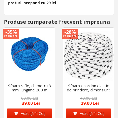
preturi incepand cu 29 lei
Produse cumparate frecvent impreuna
-35%
-28%
reducere
reducere
Sfoara rafie, diametru 3
Sfoara / cordon elastic
mm, lungime 200 m
de prindere, dimensiuni:
6 mm X 10 m
60,00 Lei
40,00 Lei
39,00 Lei
29,00 Lei
Adaugă în Coş
Adaugă în Coş