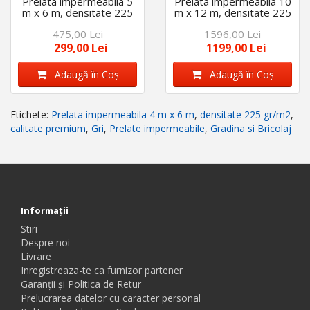
Prelata impermeabila 5
Prelata impermeabila 10
m x 6 m, densitate 225
m x 12 m, densitate 225
gr/m2, calitate premium,
gr/m2, cu inele, calitate
475,00 Lei
1596,00 Lei
Gri
premium, Gri
299,00 Lei
1199,00 Lei
Adaugă în Coş
Adaugă în Coş
Etichete:
Prelata impermeabila 4 m x 6 m
,
densitate 225 gr/m2
,
calitate premium
,
Gri
,
Prelate impermeabile
,
Gradina si Bricolaj
Informaţii
Stiri
Despre noi
Livrare
Inregistreaza-te ca furnizor partener
Garanții și Politica de Retur
Prelucrarea datelor cu caracter personal