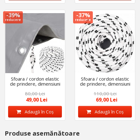
-39%
-37%
reducere
reducere
Sfoara / cordon elastic
Sfoara / cordon elastic
de prindere, dimensiuni
de prindere, dimensiuni
8 mm X 10 m
10 mm X 10 m
80,00 Lei
110,00 Lei
49,00 Lei
69,00 Lei
Adaugă în Coş
Adaugă în Coş
Produse asemănătoare