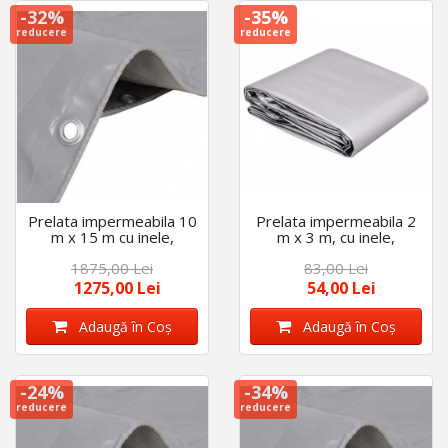
-32%
-35%
reducere
reducere
Prelata impermeabila 10
Prelata impermeabila 2
m x 15 m cu inele,
m x 3 m, cu inele,
densitate 175 g/m2,
densitate 175 g/m2,
1875,00 Lei
83,00 Lei
calitate premium, Gri
calitate premium, Gri
1275,00 Lei
54,00 Lei
Adaugă în Coş
Adaugă în Coş
-24%
-34%
reducere
reducere