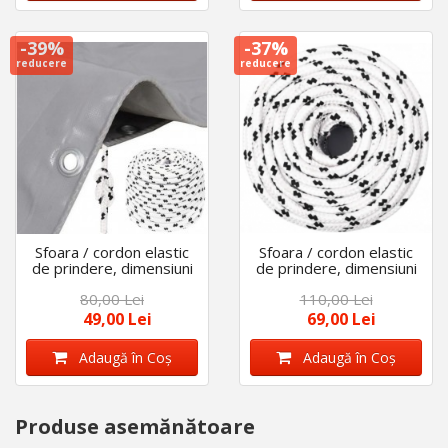
-39%
-37%
reducere
reducere
Sfoara / cordon elastic
Sfoara / cordon elastic
de prindere, dimensiuni
de prindere, dimensiuni
8 mm X 10 m
10 mm X 10 m
80,00 Lei
110,00 Lei
49,00 Lei
69,00 Lei
Adaugă în Coş
Adaugă în Coş
Produse asemănătoare