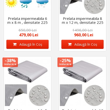
Prelata impermeabila 6
Prelata impermeabila 8
m x 8 m , densitate 225
m x 12 m, densitate 225
gr/m2, cu inele, calitate
gr/m2, cu inele, calitate
650,00 Lei
1496,00 Lei
premium, Gri
premium, Gri
479,00 Lei
960,00 Lei
Adaugă în Coş
Adaugă în Coş
-38%
-25%
reducere
reducere