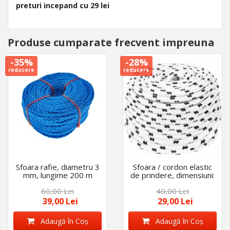
preturi incepand cu 29 lei
Produse cumparate frecvent impreuna
-35%
-28%
reducere
reducere
Sfoara rafie, diametru 3
Sfoara / cordon elastic
mm, lungime 200 m
de prindere, dimensiuni:
6 mm X 10 m
60,00 Lei
40,00 Lei
39,00 Lei
29,00 Lei
Adaugă în Coş
Adaugă în Coş