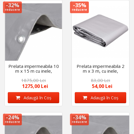
-32%
-35%
reducere
reducere
Prelata impermeabila 10
Prelata impermeabila 2
m x 15 m cu inele,
m x 3 m, cu inele,
densitate 175 g/m2,
densitate 175 g/m2,
1875,00 Lei
83,00 Lei
calitate premium, Gri
calitate premium, Gri
1275,00 Lei
54,00 Lei
Adaugă în Coş
Adaugă în Coş
-24%
-34%
reducere
reducere