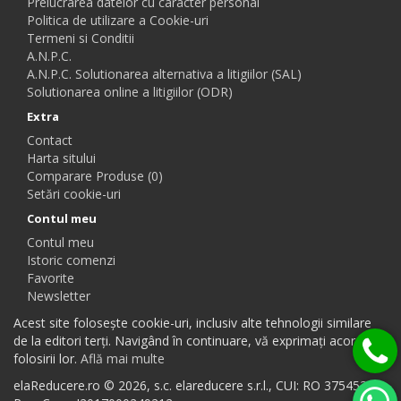
Prelucrarea datelor cu caracter personal
Politica de utilizare a Cookie-uri
Termeni si Conditii
A.N.P.C.
A.N.P.C. Solutionarea alternativa a litigiilor (SAL)
Solutionarea online a litigiilor (ODR)
Extra
Contact
Harta sitului
Comparare Produse (0)
Setări cookie-uri
Contul meu
Contul meu
Istoric comenzi
Favorite
Newsletter
Acest site folosește cookie-uri, inclusiv alte tehnologii similare
de la editori terți. Navigând în continuare, vă exprimați acordul
folosirii lor.
Află mai multe
elaReducere.ro © 2026, s.c. elareducere s.r.l., CUI: RO 37545384,