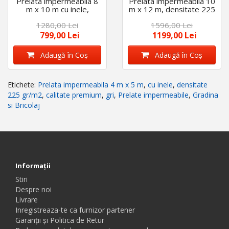
Prelata impermeabila 8
Prelata impermeabila 10
m x 10 m cu inele,
m x 12 m, densitate 225
densitate 225 g/m2,
gr/m2, cu inele, calitate
1280,00 Lei
1596,00 Lei
calitate premium, Gri
premium, Gri
799,00 Lei
1199,00 Lei
Adaugă în Coş
Adaugă în Coş
Etichete:
Prelata impermeabila 4 m x 5 m
,
cu inele
,
densitate
225 gr/m2
,
calitate premium
,
gri
,
Prelate impermeabile
,
Gradina
si Bricolaj
Informaţii
Stiri
Despre noi
Livrare
Inregistreaza-te ca furnizor partener
Garanții și Politica de Retur