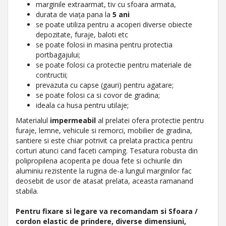
marginile extraarmat, tiv cu sfoara armata,
durata de viața pana la
5 ani
se poate utiliza pentru a acoperi diverse obiecte
depozitate, furaje, baloti etc
se poate folosi in masina pentru protectia
portbagajului;
se poate folosi ca protectie pentru materiale de
contructii;
prevazuta cu capse (gauri) pentru agatare;
se poate folosi ca si covor de gradina;
ideala ca husa pentru utilaje;
Materialul
impermeabil
al prelatei ofera protectie pentru
furaje, lemne, vehicule si remorci, mobilier de gradina,
santiere si este chiar potrivit ca prelata practica pentru
corturi atunci cand faceti camping. Tesatura robusta din
polipropilena acoperita pe doua fete si ochiurile din
aluminiu rezistente la rugina de-a lungul marginilor fac
deosebit de usor de atasat prelata, aceasta ramanand
stabila.
Pentru fixare si legare va recomandam si Sfoara /
cordon elastic de prindere, diverse dimensiuni,