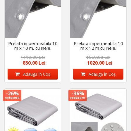
Prelata impermeabila 10
Prelata impermeabila 10
m x 10 m, cu inele,
m x 12 m cu inele,
densitate 175 g/m2,
densitate 175 g/m2,
1119,00 Lei
1550,00 Lei
calitate premium, Gri
calitate premium, Gri
850,00 Lei
1020,00 Lei
Adaugă în Coş
Adaugă în Coş
-26%
-36%
reducere
reducere