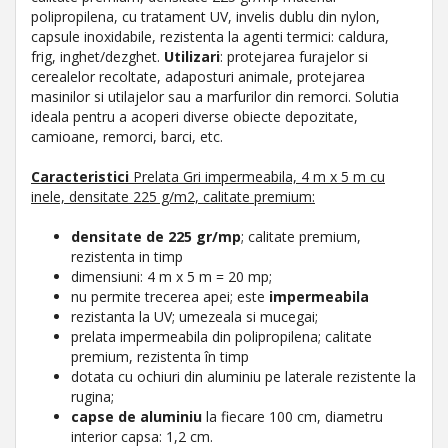
polipropilena, cu tratament UV, invelis dublu din nylon,
capsule inoxidabile, rezistenta la agenti termici: caldura,
frig, inghet/dezghet.
Utilizari
: protejarea furajelor si
cerealelor recoltate, adaposturi animale, protejarea
masinilor si utilajelor sau a marfurilor din remorci. Solutia
ideala pentru a acoperi diverse obiecte depozitate,
camioane, remorci, barci, etc.
Caracteristici
Prelata Gri impermeabila, 4 m x 5 m cu
inele, densitate 225 g/m2, calitate premium:
densitate de 225 gr/mp
; calitate premium,
rezistenta in timp
dimensiuni: 4 m x 5 m = 20 mp;
nu permite trecerea apei; este
impermeabila
rezistanta la UV; umezeala si mucegai;
prelata impermeabila din polipropilena; calitate
premium, rezistenta în timp
dotata cu ochiuri din aluminiu pe laterale rezistente la
rugina;
capse de aluminiu
la fiecare 100 cm, diametru
interior capsa: 1,2 cm.