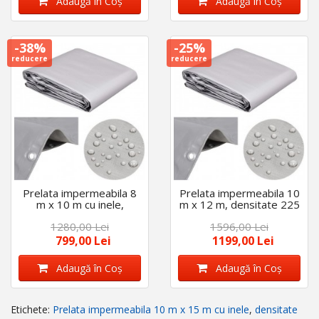
Adaugă în Coş
Adaugă în Coş
-38%
-25%
reducere
reducere
Prelata impermeabila 8
Prelata impermeabila 10
m x 10 m cu inele,
m x 12 m, densitate 225
densitate 225 g/m2,
gr/m2, cu inele, calitate
1280,00 Lei
1596,00 Lei
calitate premium, Gri
premium, Gri
799,00 Lei
1199,00 Lei
Adaugă în Coş
Adaugă în Coş
Etichete:
Prelata impermeabila 10 m x 15 m cu inele
,
densitate