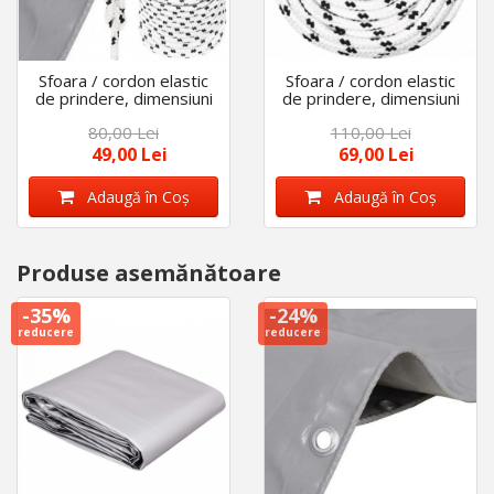
Sfoara / cordon elastic
Sfoara / cordon elastic
de prindere, dimensiuni
de prindere, dimensiuni
8 mm X 10 m
10 mm X 10 m
80,00 Lei
110,00 Lei
49,00 Lei
69,00 Lei
Adaugă în Coş
Adaugă în Coş
Produse asemănătoare
-35%
-24%
reducere
reducere