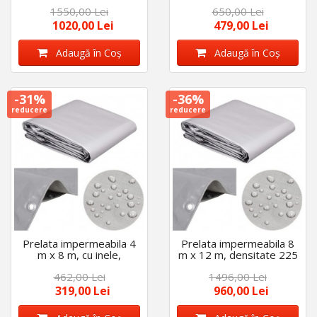
densitate 175 g/m2,
gr/m2, cu inele, calitate
1550,00 Lei
650,00 Lei
calitate premium, Gri
premium, Gri
1020,00 Lei
479,00 Lei
Adaugă în Coş
Adaugă în Coş
-31%
-36%
reducere
reducere
Prelata impermeabila 4
Prelata impermeabila 8
m x 8 m, cu inele,
m x 12 m, densitate 225
densitate 225 gr/m2,
gr/m2, cu inele, calitate
462,00 Lei
1496,00 Lei
calitate premium, Gri
premium, Gri
319,00 Lei
960,00 Lei