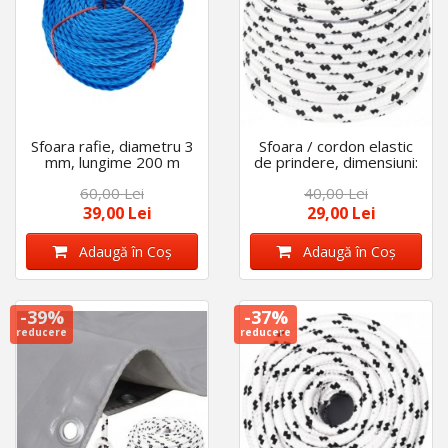
Sfoara rafie, diametru 3
Sfoara / cordon elastic
mm, lungime 200 m
de prindere, dimensiuni:
6 mm X 10 m
60,00 Lei
40,00 Lei
39,00 Lei
29,00 Lei
Adaugă în Coş
Adaugă în Coş
-39%
-37%
reducere
reducere