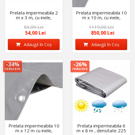
Prelata impermeabila 2
Prelata impermeabila 10
m x 3 m, cu inele,
m x 10 m, cu inele,
densitate 175 g/m2,
densitate 175 g/m2,
83,00 Lei
1119,00 Lei
calitate premium, Gri
calitate premium, Gri
54,00 Lei
850,00 Lei
Adaugă în Coş
Adaugă în Coş
-34%
-26%
reducere
reducere
Prelata impermeabila 10
Prelata impermeabila 6
m x 12 m cu inele,
m x 8 m , densitate 225