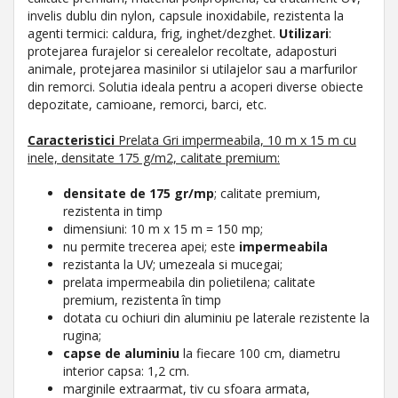
invelis dublu din nylon, capsule inoxidabile, rezistenta la
agenti termici: caldura, frig, inghet/dezghet.
Utilizari
:
protejarea furajelor si cerealelor recoltate, adaposturi
animale, protejarea masinilor si utilajelor sau a marfurilor
din remorci. Solutia ideala pentru a acoperi diverse obiecte
depozitate, camioane, remorci, barci, etc.
Caracteristici
Prelata Gri impermeabila, 10 m x 15 m cu
inele, densitate 175 g/m2, calitate premium:
densitate de 175 gr/mp
; calitate premium,
rezistenta in timp
dimensiuni: 10 m x 15 m = 150 mp;
nu permite trecerea apei; este
impermeabila
rezistanta la UV; umezeala si mucegai;
prelata impermeabila din polietilena; calitate
premium, rezistenta în timp
dotata cu ochiuri din aluminiu pe laterale rezistente la
rugina;
capse de aluminiu
la fiecare 100 cm, diametru
interior capsa: 1,2 cm.
marginile extraarmat, tiv cu sfoara armata,