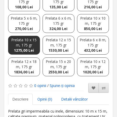
175 gr
175 gr
175 gr
108,00 Lei
135,00 Lei
216,00 Lei
Prelata 5 x 6 m,
Prelata 6 x 6 m,
Prelata 10 x 10
175 gr
175 gr
m, 175 gr
270,00 Lei
324,00 Lei
850,00 Lei
Prelata 10 x 15
Prelata 12 x 15
Prelata 6 x 8 m,
m, 175 gr
m, 175 gr
175 gr
1275,00 Lei
1530,00 Lei
432,00 Lei
Prelata 12 x 18
Prelata 15 x 20
Prelata 10 x 12
m, 175 gr
m, 175 gr
m, 175 gr
1836,00 Lei
2550,00 Lei
1020,00 Lei
0 opinii
/
Spune-ţi opinia
Descriere
Opinii (0)
Detalii vânzător
Prelata gri impermeabila cu inele, dimensiuni: 10 m x 15 m,
calitate premium, material polipropilena, cu tratament UV,