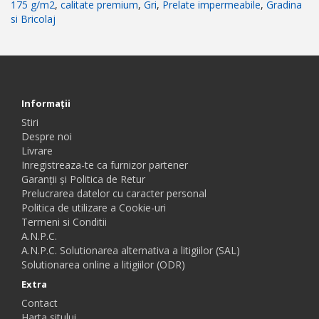
175 g/m2
,
calitate premium
,
Gri
,
Prelate impermeabile
,
Gradina
si Bricolaj
Informaţii
Stiri
Despre noi
Livrare
Inregistreaza-te ca furnizor partener
Garanții și Politica de Retur
Prelucrarea datelor cu caracter personal
Politica de utilizare a Cookie-uri
Termeni si Conditii
A.N.P.C.
A.N.P.C. Solutionarea alternativa a litigiilor (SAL)
Solutionarea online a litigiilor (ODR)
Extra
Contact
Harta sitului