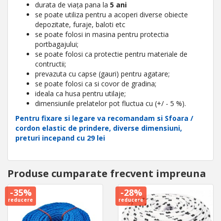
durata de viața pana la
5 ani
se poate utiliza pentru a acoperi diverse obiecte
depozitate, furaje, baloti etc
se poate folosi in masina pentru protectia
portbagajului;
se poate folosi ca protectie pentru materiale de
contructii;
prevazuta cu capse (gauri) pentru agatare;
se poate folosi ca si covor de gradina;
ideala ca husa pentru utilaje;
dimensiunile prelatelor pot fluctua cu (+/ - 5 %).
Pentru fixare si legare va recomandam si Sfoara /
cordon elastic de prindere, diverse dimensiuni,
preturi incepand cu 29 lei
Produse cumparate frecvent impreuna
-35%
-28%
reducere
reducere