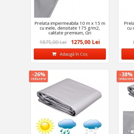
Prelata impermeabila 10 m x 15 m
Prel
cu inele, densitate 175 g/m2,
cu 
calitate premium, Gri
1275,00 Lei
1875,00 Lei
Adaugă în Coş
-26%
-38%
reducere
reducere