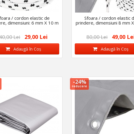
foara / cordon elastic de
Sfoara / cordon elastic 
ere, dimensiuni: 6 mm X 10 m
prindere, dimensiuni 8 mm 
29,00 Lei
49,00 Le
40,00 Lei
80,00 Lei
Adaugă în Coş
Adaugă în Coş
-24%
reducere