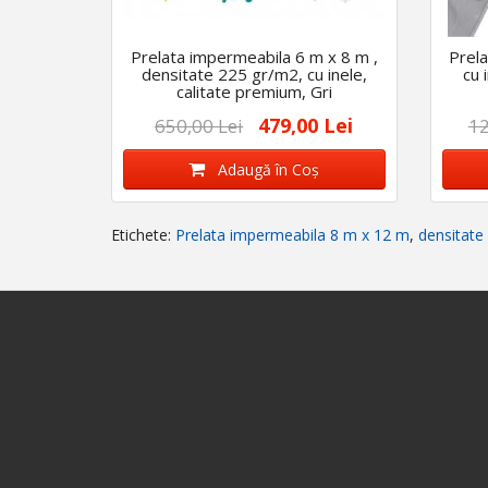
Prelata impermeabila 6 m x 8 m ,
Prel
densitate 225 gr/m2, cu inele,
cu 
calitate premium, Gri
479,00 Lei
650,00 Lei
12
Adaugă în Coş
Etichete:
Prelata impermeabila 8 m x 12 m
,
densitate