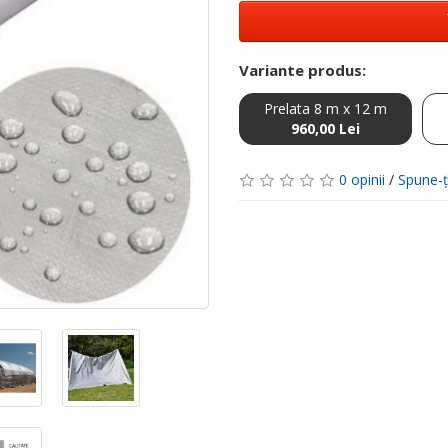
Variante produs:
Prelata 8 m x 12 m
960,00 Lei
0 opinii
/
Spune-ţ