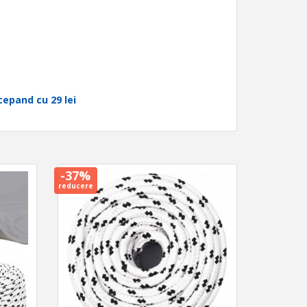
cepand cu 29 lei
-37%
reducere