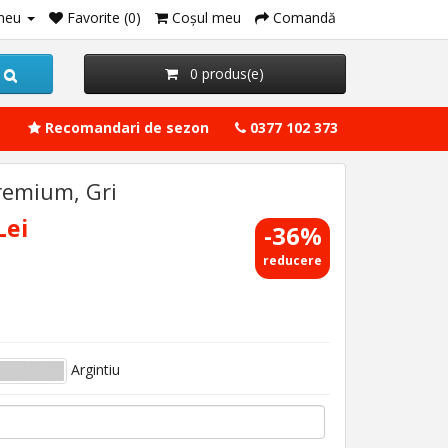
meu
Favorite (0)
Coşul meu
Comandă
0 produs(e)
Recomandari de sezon
0377 102 373
premium, Gri
Lei
-36%
reducere
Argintiu