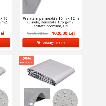
 x 10
Prelata impermeabila 10 m x 12 m
g/m2,
cu inele, densitate 175 g/m2,
calitate premium, Gri
Lei
1020,00 Lei
1550,00 Lei
Adaugă în Coş
-25%
reducere