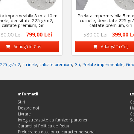
ata impermeabila 8 m x 10 m
Prelata impermeabila 5 m x
inele, densitate 225 g/m2,
cu inele, densitate 225 gr
calitate premium, Gri
calitate premium, Gri
799,00 Lei
399,00 L
80,00 Lei
580,00 Lei
Adaugă în Coş
Adaugă în Coş
 225 gr/m2
,
cu inele
,
calitate premium
,
Gri
,
Prelate impermeabile
,
Grad
Informaţii
E
Stiri
C
Despre noi
Ha
Livrare
C
Inregistreaza-te ca furnizor partener
Se
Garanții și Politica de Retur
Prelucrarea datelor cu caracter personal