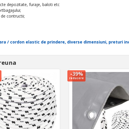
cte depozitate, furaje, baloti etc
rtbagajului;
de contructii;
a / cordon elastic de prindere, diverse dimensiuni, preturi in
reuna
-39%
reducere