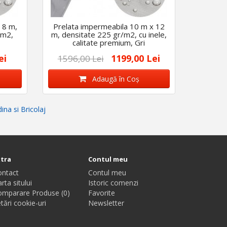
 8 m,
Prelata impermeabila 10 m x 12
/m2,
m, densitate 225 gr/m2, cu inele,
calitate premium, Gri
ei
1199,00 Lei
1596,00 Lei
Adaugă în Coş
ina si Bricolaj
xtra
Contul meu
ontact
Contul meu
rta sitului
Istoric comenzi
omparare Produse (0)
Favorite
tări cookie-uri
Newsletter