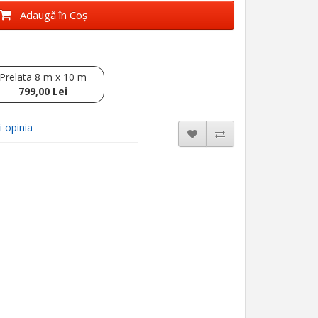
Adaugă în Coş
Prelata 8 m x 10 m
799,00 Lei
i opinia