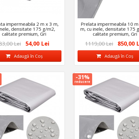
ata impermeabila 2 m x 3 m,
Prelata impermeabila 10 m
inele, densitate 175 g/m2,
m, cu inele, densitate 175 
calitate premium, Gri
calitate premium, Gri
54,00 Lei
850,00 
83,00 Lei
1119,00 Lei
Adaugă în Coş
Adaugă în Coş
-31%
reducere