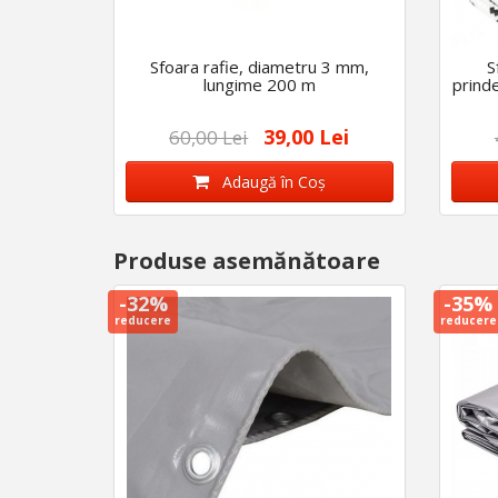
Sfoara rafie, diametru 3 mm,
S
lungime 200 m
prind
39,00 Lei
60,00 Lei
Adaugă în Coş
Produse asemănătoare
-32%
-35%
reducere
reducere