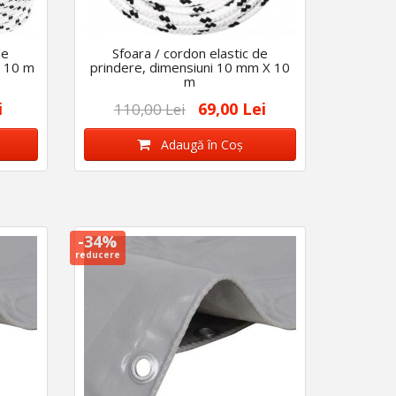
de
Sfoara / cordon elastic de
X 10 m
prindere, dimensiuni 10 mm X 10
m
i
69,00 Lei
110,00 Lei
Adaugă în Coş
-34%
reducere