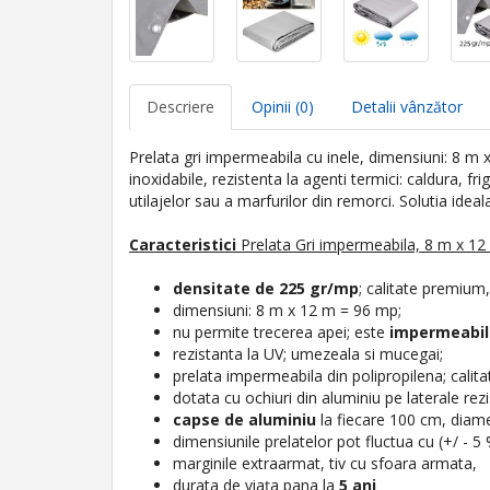
Descriere
Opinii (0)
Detalii vânzător
Prelata gri impermeabila cu inele, dimensiuni: 8 m
inoxidabile, rezistenta la agenti termici: caldura, fr
utilajelor sau a marfurilor din remorci. Solutia ide
Caracteristici
Prelata Gri impermeabila, 8 m x 12 
densitate de 225 gr/mp
; calitate premium,
dimensiuni: 8 m x 12 m = 96 mp;
nu permite trecerea apei; este
impermeabil
rezistanta la UV; umezeala si mucegai;
prelata impermeabila din polipropilena; calit
dotata cu ochiuri din aluminiu pe laterale rezi
capse de aluminiu
la fiecare 100 cm, diame
dimensiunile prelatelor pot fluctua cu (+/ - 5
marginile extraarmat, tiv cu sfoara armata,
durata de viața pana la
5 ani