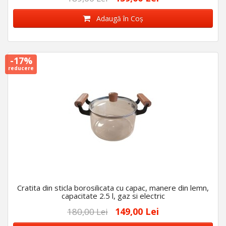
Adaugă în Coş
-17%
reducere
Cratita din sticla borosilicata cu capac, manere din lemn,
capacitate 2.5 l, gaz si electric
149,00 Lei
180,00 Lei