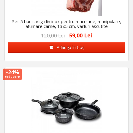
Set 5 buc carlig din inox pentru macelarie, manipulare,
afumare carne, 13x5 cm, varfuri ascutite
59,00 Lei
120,00 Lei
Adaugă în Coş
-24%
reducere