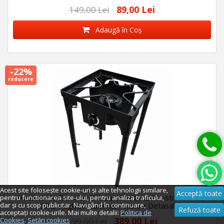
89,00 Lei
149,00 Lei
Adaugă în Coş
-22%
reducere
Acest site folosește cookie-uri și alte tehnologii similare,
Acceptă toate
Arzator de Exterior, 2 Arzatoare Gaz, Pirostrie Fonta,
pentru functionarea site-ului, pentru analiza traficului,
dar și cu scop publicitar. Navigând în continuare,
GPL, Reglabil Inaltime, Picioare Detasabile
Refuză toate
acceptați cookie-urile. Mai multe detalii:
Politica de
389,00 Lei
Cookies
.
Setări cookies
499,00 Lei