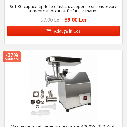
Set 30 capace tip folie elastica, acoperire si conservare
alimente in boluri si farfurii, 2 marimi
39,00 Lei
57,00 Lei
Adaugă în Coş
-27%
reducere
Masina de tocat carne profesionala, 4000W, 250 Kg/h,