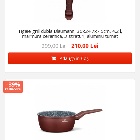
Tigaie grill dubla Blaumann, 36x24.7x7.5cm, 4.2 l,
marmura ceramica, 3 straturi, aluminiu turnat
210,00 Lei
299,00 Lei
Adaugă în Coş
-39%
reducere