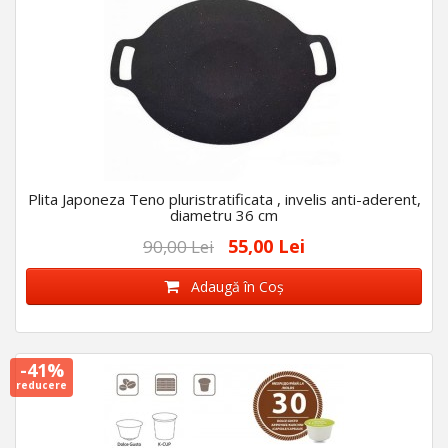
Plita Japoneza Teno pluristratificata , invelis anti-aderent,
diametru 36 cm
55,00 Lei
90,00 Lei
Adaugă în Coş
-41%
reducere