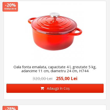
-20%
reducere
Oala fonta emailata, capacitate 4 l, greutate 5 kg,
adancime 11 cm, diametru 24 cm, H744
255,00 Lei
320,00 Lei
Adaugă în Coş
-28%