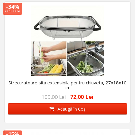
-34%
reducere
Strecuratoare sita extensibila pentru chiuveta, 27x18x10
cm
72,00 Lei
109,00 Lei
Adaugă în Coş
-15%