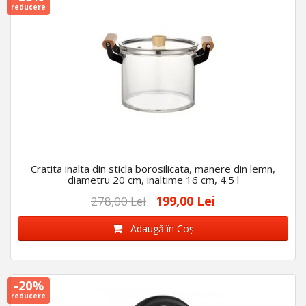
reducere
Cratita inalta din sticla borosilicata, manere din lemn,
diametru 20 cm, inaltime 16 cm, 4.5 l
199,00 Lei
278,00 Lei
Adaugă în Coş
-20%
reducere