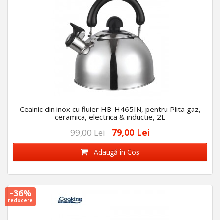
Ceainic din inox cu fluier HB-H465IN, pentru Plita gaz,
ceramica, electrica & inductie, 2L
79,00 Lei
99,00 Lei
Adaugă în Coş
-36%
reducere