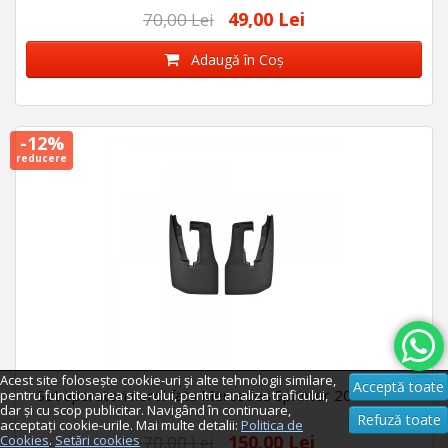
49,00 Lei
70,00 Lei
Adaugă în Coş
-12%
reducere
Acest site folosește cookie-uri și alte tehnologii similare,
Acceptă toate
Set aparatori noroi fata Mercedes Sprinter 2006-2017
pentru functionarea site-ului, pentru analiza traficului,
dar și cu scop publicitar. Navigând în continuare,
Refuză toate
acceptați cookie-urile. Mai multe detalii:
Politica de
150,00 Lei
Cookies
.
Setări cookies
170,00 Lei