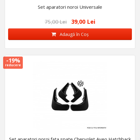
Set aparatori noroi Universale
39,00 Lei
75,00 Lei
Adaugă în Coş
-19%
reducere
Set aparatori noroi fata spate Chervolet Aveo Hatchback