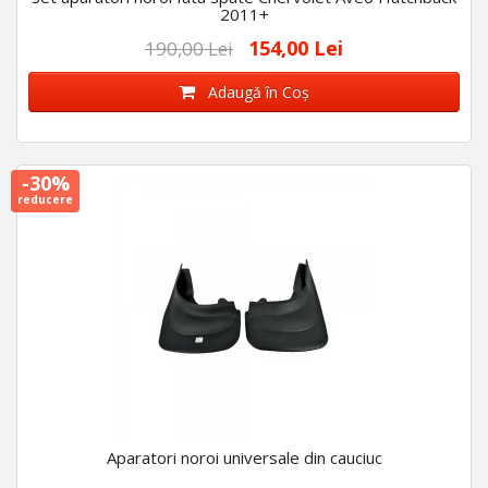
2011+
154,00 Lei
190,00 Lei
Adaugă în Coş
-30%
reducere
Aparatori noroi universale din cauciuc