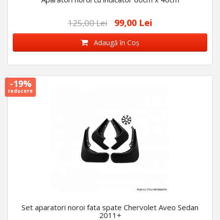
99,00 Lei
125,00 Lei
Adaugă în Coş
-19%
reducere
Set aparatori noroi fata spate Chervolet Aveo Sedan
2011+