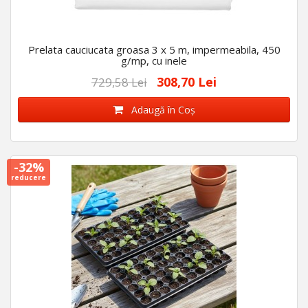
Prelata cauciucata groasa 3 x 5 m, impermeabila, 450
g/mp, cu inele
308,70 Lei
729,58 Lei
Adaugă în Coş
-32%
reducere