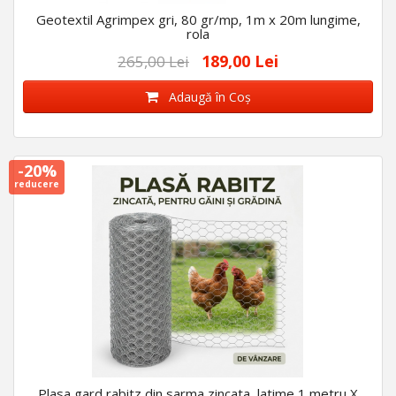
Geotextil Agrimpex gri, 80 gr/mp, 1m x 20m lungime,
rola
189,00 Lei
265,00 Lei
Adaugă în Coş
-20%
reducere
Plasa gard rabitz din sarma zincata, latime 1 metru X