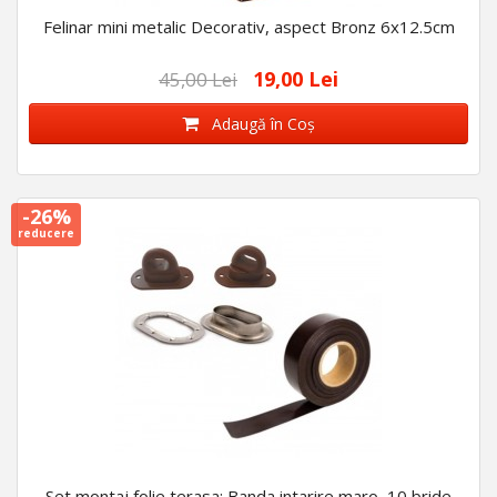
Felinar mini metalic Decorativ, aspect Bronz 6x12.5cm
19,00 Lei
45,00 Lei
Adaugă în Coş
-26%
reducere
Set montaj folie terasa: Banda intarire maro, 10 bride