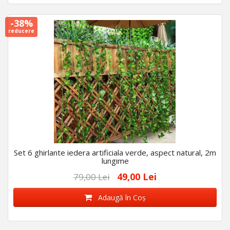
-38%
reducere
Set 6 ghirlante iedera artificiala verde, aspect natural, 2m
lungime
49,00 Lei
79,00 Lei
Adaugă în Coş