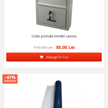
Cutie postala model casuta
85,00 Lei
115,00 Lei
Adaugă în Coş
-41%
reducere