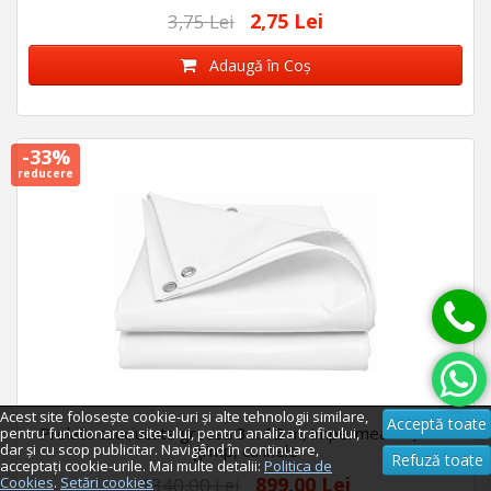
CORTURI
2,75 Lei
3,75 Lei
Adaugă în Coş
-33%
reducere
Acest site folosește cookie-uri și alte tehnologii similare,
Acceptă toate
Prelata cauciucata groasa 3 x 12 m, impermeabila, 450
pentru functionarea site-ului, pentru analiza traficului,
dar și cu scop publicitar. Navigând în continuare,
g/mp, cu inele
Refuză toate
acceptați cookie-urile. Mai multe detalii:
Politica de
899,00 Lei
Cookies
.
Setări cookies
1340,00 Lei