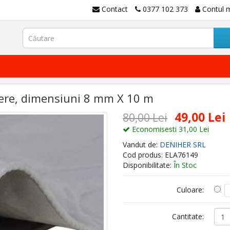
Contact
0377 102 373
Contul 
ndere, dimensiuni 8 mm X 10 m
49,00 Lei
80,00 Lei
Economisesti 31,00 Lei
Vandut de:
DENIHER SRL
Cod produs: ELA76149
Disponibilitate:
În Stoc
Culoare:
Cantitate: