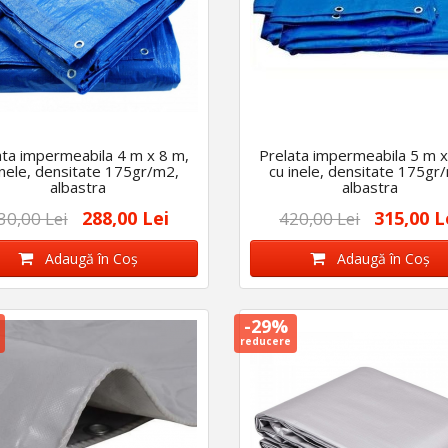
ata impermeabila 4 m x 8 m,
Prelata impermeabila 5 m x
inele, densitate 175gr/m2,
cu inele, densitate 175gr
albastra
albastra
288,00 Lei
315,00 L
30,00 Lei
420,00 Lei
Adaugă în Coş
Adaugă în Coş
-29%
reducere