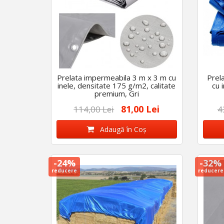
Prelata impermeabila 3 m x 3 m cu
Prel
inele, densitate 175 g/m2, calitate
cu 
premium, Gri
81,00 Lei
114,00 Lei
4
Adaugă în Coş
-24%
-32%
reducere
reducere