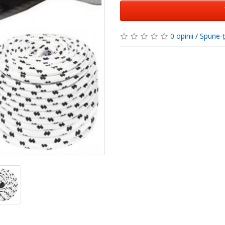
0 opinii
/
Spune-ţ