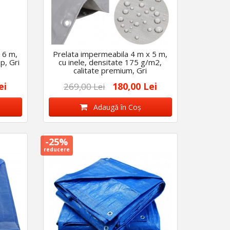
 6 m,
Prelata impermeabila 4 m x 5 m,
p, Gri
cu inele, densitate 175 g/m2,
calitate premium, Gri
ei
180,00 Lei
269,00 Lei
Adaugă în Coş
-25%
reducere