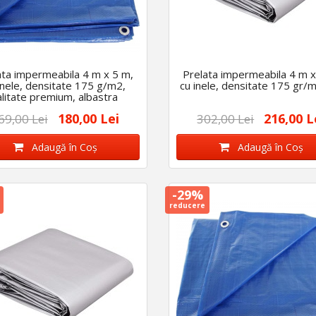
ata impermeabila 4 m x 5 m,
Prelata impermeabila 4 m x
inele, densitate 175 g/m2,
cu inele, densitate 175 gr/m
alitate premium, albastra
180,00 Lei
216,00 L
69,00 Lei
302,00 Lei
Adaugă în Coş
Adaugă în Coş
-29%
reducere