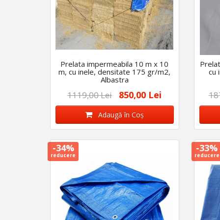
Prelata impermeabila 10 m x 10
Prela
m, cu inele, densitate 175 gr/m2,
cu 
Albastra
850,00 Lei
1119,00 Lei
18
Adaugă în Coş
-34%
-33%
reducere
reducere