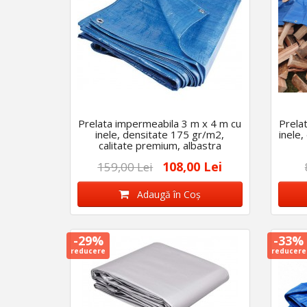
Prelata impermeabila 3 m x 4 m cu
Prela
inele, densitate 175 gr/m2,
inele,
calitate premium, albastra
108,00 Lei
159,00 Lei
Adaugă în Coş
-29%
-33%
reducere
reducere