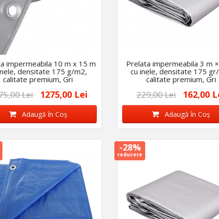
ta impermeabila 10 m x 15 m
Prelata impermeabila 3 m ×
inele, densitate 175 g/m2,
cu inele, densitate 175 gr
calitate premium, Gri
calitate premium, Gri
1275,00 Lei
162,00 L
75,00 Lei
229,00 Lei
Adaugă în Coş
Adaugă în Coş
-28%
reducere