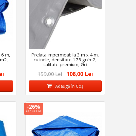
 6 m,
Prelata impermeabila 3 m x 4 m,
/m2,
cu inele, densitate 175 gr/m2,
calitate premium, Gri
ei
108,00 Lei
159,00 Lei
Adaugă în Coş
-26%
reducere