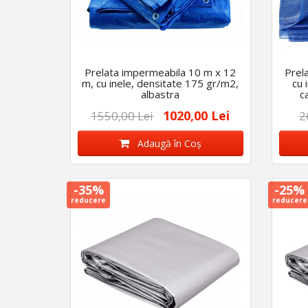
Prelata impermeabila 10 m x 12
Prel
m, cu inele, densitate 175 gr/m2,
cu 
albastra
c
1020,00 Lei
1550,00 Lei
2
Adaugă în Coş
-35%
-25%
reducere
reducere