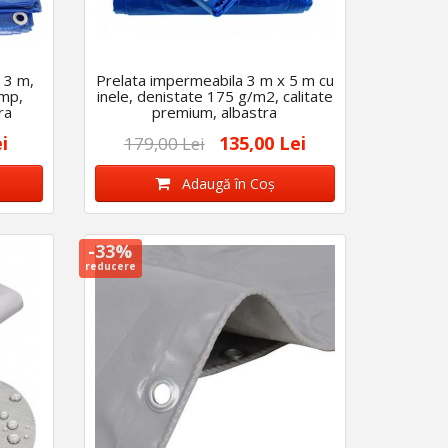
 3 m,
Prelata impermeabila 3 m x 5 m cu
/mp,
inele, denistate 175 g/m2, calitate
ra
premium, albastra
i
135,00 Lei
179,00 Lei
Adaugă în Coş
-33%
reducere