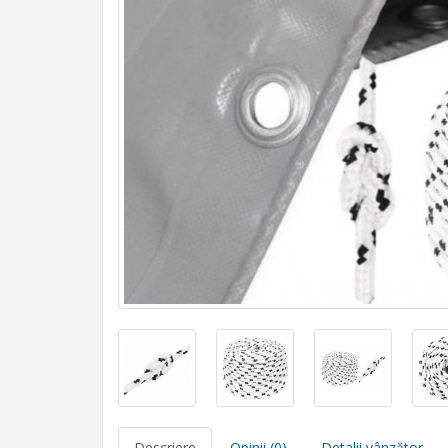
Descriere
Opinii (0)
Detalii vânzător