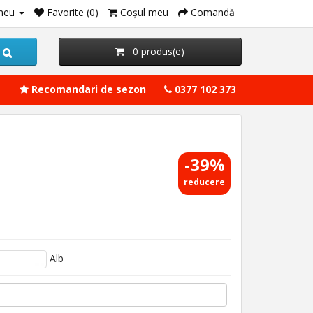
meu
Favorite (0)
Coşul meu
Comandă
0 produs(e)
Recomandari de sezon
0377 102 373
-39%
reducere
Alb