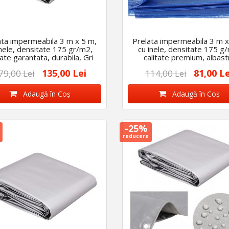
ata impermeabila 3 m x 5 m,
Prelata impermeabila 3 m x
inele, densitate 175 gr/m2,
cu inele, densitate 175 g
tate garantata, durabila, Gri
calitate premium, albast
135,00 Lei
81,00 Le
79,00 Lei
114,00 Lei
Adaugă în Coş
Adaugă în Coş
-25%
reducere