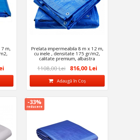
 7 m,
Prelata impermeabila 8 m x 12 m,
/m2,
cu inele , densitate 175 gr/m2,
calitate premium, albastra
ei
816,00 Lei
1108,00 Lei
Adaugă în Coş
-33%
reducere