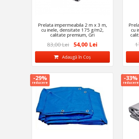
Prelata impermeabila 2 m x 3 m,
Prel
cu inele, densitate 175 g/m2,
cu 
calitate premium, Gri
cali
54,00 Lei
83,00 Lei
1
Adaugă în Coş
-29%
-33%
reducere
reducere