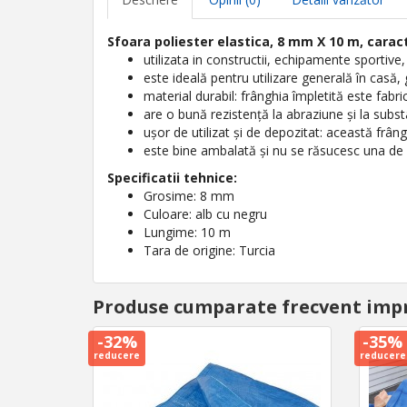
Sfoara poliester elastica, 8 mm X 10 m, caract
utilizata in constructii, echipamente sportive, 
este ideală pentru utilizare generală în casă, g
material durabil: frânghia împletită este fabri
are o bună rezistență la abraziune și la subs
ușor de utilizat și de depozitat: această frân
este bine ambalată și nu se răsucesc una de 
Specificatii tehnice:
Grosime: 8 mm
Culoare: alb cu negru
Lungime: 10 m
Tara de origine: Turcia
Produse cumparate frecvent imp
-32%
-35%
reducere
reducere