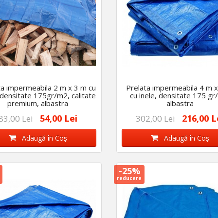
ta impermeabila 2 m x 3 m cu
Prelata impermeabila 4 m x
 densitate 175gr/m2, calitate
cu inele, densitate 175 gr
premium, albastra
albastra
54,00 Lei
216,00 L
83,00 Lei
302,00 Lei
Adaugă în Coş
Adaugă în Coş
-25%
reducere