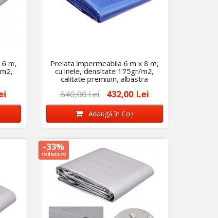
 6 m,
Prelata impermeabila 6 m x 8 m,
/m2,
cu inele, densitate 175gr/m2,
calitate premium, albastra
ei
432,00 Lei
640,00 Lei
Adaugă în Coş
-33%
reducere