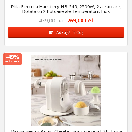
Plita Electrica Hausberg HB-545, 2500W, 2 arzatoare,
Dotata cu 2 Butoane ale Temperaturii, Inox
269,00 Lei
439,00 Lei
Adaugă în Coş
-49%
reducere
Masina pentru Razuit Gheata, Incarcare prin USB, Lama