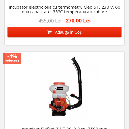
Incubator electric oua cu termometru Cleo 5T, 230 V, 60
oua capacitate, 38°C temperatura incubare
270,00 Lei
455,00 Lei
Adaugă în Coş
-4%
reducere
Atomizor Elefant 3WF-3S, 3.2 cp, 7500 rpm