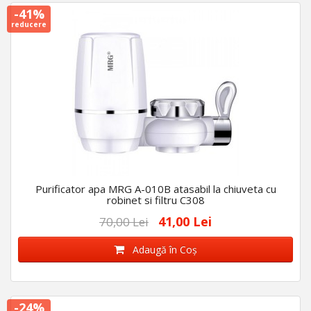
-41%
reducere
Purificator apa MRG A-010B atasabil la chiuveta cu
robinet si filtru C308
41,00 Lei
70,00 Lei
Adaugă în Coş
-24%