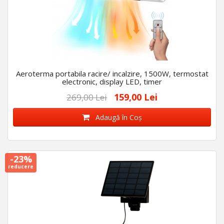
Aeroterma portabila racire/ incalzire, 1500W, termostat
electronic, display LED, timer
159,00 Lei
269,00 Lei
Adaugă în Coş
-23%
reducere