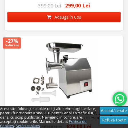
299,00 Lei
399,00 Lei
Adaugă în Coş
-27%
reducere
Acest site folosește cookie-uri și alte tehnologii similare,
Acceptă toate
Masina de tocat carne profesionala, 4000W, 250 Kg/h,
pentru functionarea site-ului, pentru analiza traficului,
dar și cu scop publicitar. Navigând în continuare,
inox, reductor in baie de ulei, accesorii
Refuză toate
acceptați cookie-urile. Mai multe detalii:
Politica de
879,00 Lei
Cookies
.
Setări cookies
1199,00 Lei