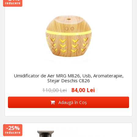
reducere
Umidificator de Aer MRG M826, Usb, Aromaterapie,
Stejar Deschis C826
84,00 Lei
110,00 Lei
Adaugă în Coş
-25%
reducere