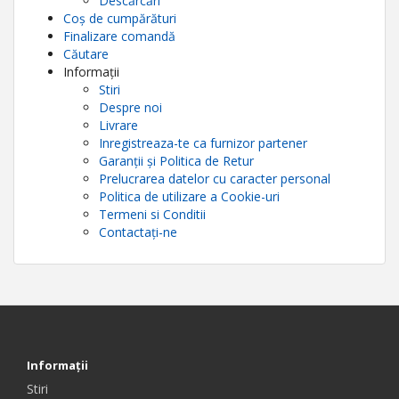
Descărcări
Coș de cumpărături
Finalizare comandă
Căutare
Informații
Stiri
Despre noi
Livrare
Inregistreaza-te ca furnizor partener
Garanții și Politica de Retur
Prelucrarea datelor cu caracter personal
Politica de utilizare a Cookie-uri
Termeni si Conditii
Contactați-ne
Informaţii
Stiri