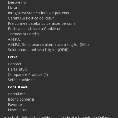
Despre noi
Livrare
Inregistreaza-te ca furnizor partener
Garanții și Politica de Retur
Prelucrarea datelor cu caracter personal
Politica de utilizare a Cookie-uri
Termeni si Conditii
A.N.P.C.
A.N.P.C. Solutionarea alternativa a litigiilor (SAL)
Solutionarea online a litigiilor (ODR)
Extra
Contact
Harta sitului
Comparare Produse (0)
Setări cookie-uri
Contul meu
Contul meu
Istoric comenzi
Favorite
Newsletter
Acest site folosește cookie-uri, inclusiv alte tehnologii similare