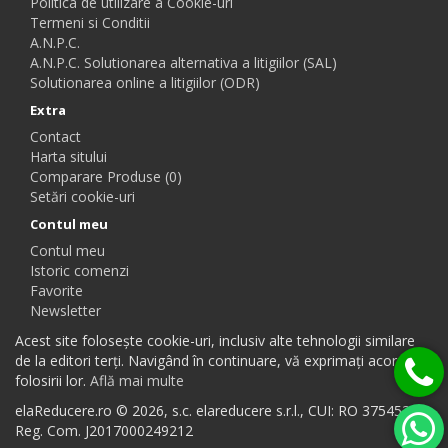
Politica de utilizare a Cookie-uri
Termeni si Conditii
A.N.P.C.
A.N.P.C. Solutionarea alternativa a litigiilor (SAL)
Solutionarea online a litigiilor (ODR)
Extra
Contact
Harta sitului
Comparare Produse (0)
Setări cookie-uri
Contul meu
Contul meu
Istoric comenzi
Favorite
Newsletter
Acest site folosește cookie-uri, inclusiv alte tehnologii similare
de la editori terți. Navigând în continuare, vă exprimați acordul
folosirii lor.
Află mai multe
elaReducere.ro © 2026, s.c. elareducere s.r.l., CUI: RO 37545384,
Reg. Com. J2017000249212