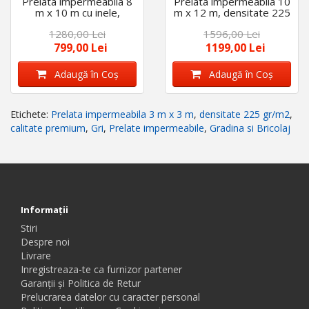
Prelata impermeabila 8
Prelata impermeabila 10
m x 10 m cu inele,
m x 12 m, densitate 225
densitate 225 g/m2,
gr/m2, cu inele, calitate
1280,00 Lei
1596,00 Lei
calitate premium, Gri
premium, Gri
799,00 Lei
1199,00 Lei
Adaugă în Coş
Adaugă în Coş
Etichete:
Prelata impermeabila 3 m x 3 m
,
densitate 225 gr/m2
,
calitate premium
,
Gri
,
Prelate impermeabile
,
Gradina si Bricolaj
Informaţii
Stiri
Despre noi
Livrare
Inregistreaza-te ca furnizor partener
Garanții și Politica de Retur
Prelucrarea datelor cu caracter personal