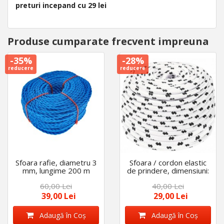
preturi incepand cu 29 lei
Produse cumparate frecvent impreuna
-35%
-28%
reducere
reducere
Sfoara rafie, diametru 3
Sfoara / cordon elastic
mm, lungime 200 m
de prindere, dimensiuni:
6 mm X 10 m
60,00 Lei
40,00 Lei
39,00 Lei
29,00 Lei
Adaugă în Coş
Adaugă în Coş