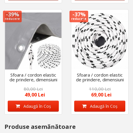
-39%
-37%
reducere
reducere
Sfoara / cordon elastic
Sfoara / cordon elastic
de prindere, dimensiuni
de prindere, dimensiuni
8 mm X 10 m
10 mm X 10 m
80,00 Lei
110,00 Lei
49,00 Lei
69,00 Lei
Adaugă în Coş
Adaugă în Coş
Produse asemănătoare