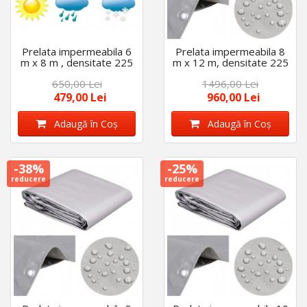
Prelata impermeabila 6
Prelata impermeabila 8
m x 8 m , densitate 225
m x 12 m, densitate 225
gr/m2, cu inele, calitate
gr/m2, cu inele, calitate
650,00 Lei
1496,00 Lei
premium, Gri
premium, Gri
479,00 Lei
960,00 Lei
Adaugă în Coş
Adaugă în Coş
-38%
-25%
reducere
reducere