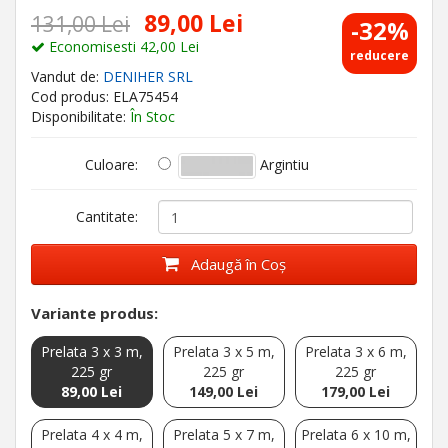
89,00 Lei
131,00 Lei
-32%
Economisesti 42,00 Lei
reducere
Vandut de:
DENIHER SRL
Cod produs: ELA75454
Disponibilitate:
În Stoc
Argintiu
Culoare:
Cantitate:
Adaugă în Coş
Variante produs:
Prelata 3 x 3 m,
Prelata 3 x 5 m,
Prelata 3 x 6 m,
225 gr
225 gr
225 gr
89,00 Lei
149,00 Lei
179,00 Lei
Prelata 4 x 4 m,
Prelata 5 x 7 m,
Prelata 6 x 10 m,