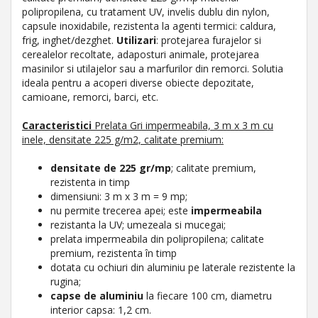
polipropilena, cu tratament UV, invelis dublu din nylon,
capsule inoxidabile, rezistenta la agenti termici: caldura,
frig, inghet/dezghet.
Utilizari
: protejarea furajelor si
cerealelor recoltate, adaposturi animale, protejarea
masinilor si utilajelor sau a marfurilor din remorci. Solutia
ideala pentru a acoperi diverse obiecte depozitate,
camioane, remorci, barci, etc.
Caracteristici
Prelata Gri impermeabila, 3 m x 3 m cu
inele, densitate 225 g/m2, calitate premium:
densitate de 225 gr/mp
; calitate premium,
rezistenta in timp
dimensiuni: 3 m x 3 m = 9 mp;
nu permite trecerea apei; este
impermeabila
rezistanta la UV; umezeala si mucegai;
prelata impermeabila din polipropilena; calitate
premium, rezistenta în timp
dotata cu ochiuri din aluminiu pe laterale rezistente la
rugina;
capse de aluminiu
la fiecare 100 cm, diametru
interior capsa: 1,2 cm.