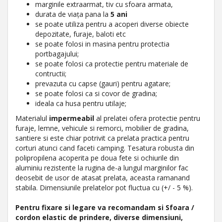
marginile extraarmat, tiv cu sfoara armata,
durata de viața pana la
5 ani
se poate utiliza pentru a acoperi diverse obiecte
depozitate, furaje, baloti etc
se poate folosi in masina pentru protectia
portbagajului;
se poate folosi ca protectie pentru materiale de
contructii;
prevazuta cu capse (gauri) pentru agatare;
se poate folosi ca si covor de gradina;
ideala ca husa pentru utilaje;
Materialul
impermeabil
al prelatei ofera protectie pentru
furaje, lemne, vehicule si remorci, mobilier de gradina,
santiere si este chiar potrivit ca prelata practica pentru
corturi atunci cand faceti camping. Tesatura robusta din
polipropilena acoperita pe doua fete si ochiurile din
aluminiu rezistente la rugina de-a lungul marginilor fac
deosebit de usor de atasat prelata, aceasta ramanand
stabila. Dimensiunile prelatelor pot fluctua cu (+/ - 5 %).
Pentru fixare si legare va recomandam si Sfoara /
cordon elastic de prindere, diverse dimensiuni,