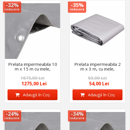
-32%
-35%
reducere
reducere
Prelata impermeabila 10
Prelata impermeabila 2
m x 15 m cu inele,
m x 3 m, cu inele,
densitate 175 g/m2,
densitate 175 g/m2,
1875,00 Lei
83,00 Lei
calitate premium, Gri
calitate premium, Gri
1275,00 Lei
54,00 Lei
Adaugă în Coş
Adaugă în Coş
-24%
-34%
reducere
reducere