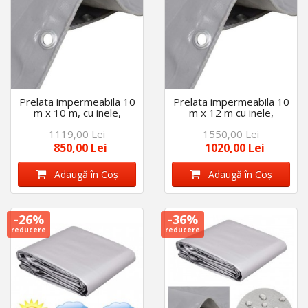
Prelata impermeabila 10
Prelata impermeabila 10
m x 10 m, cu inele,
m x 12 m cu inele,
densitate 175 g/m2,
densitate 175 g/m2,
1119,00 Lei
1550,00 Lei
calitate premium, Gri
calitate premium, Gri
850,00 Lei
1020,00 Lei
Adaugă în Coş
Adaugă în Coş
-26%
-36%
reducere
reducere