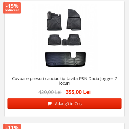
-15%
reducere
Covoare presuri cauciuc tip tavita PSN Dacia Jogger 7
locuri
355,00 Lei
420,00 Lei
Adaugă în Coş
-11%