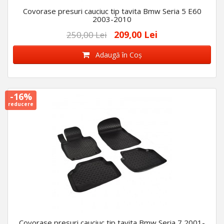
Covorase presuri cauciuc tip tavita Bmw Seria 5 E60
2003-2010
209,00 Lei
250,00 Lei
Adaugă în Coş
-16%
reducere
Covorase presuri cauciuc tip tavita Bmw Seria 7 2001-