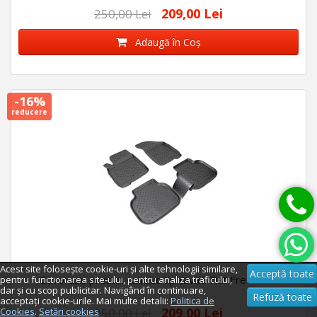
209,00 Lei
250,00 Lei
Adaugă în Coş
-16%
reducere
Acest site folosește cookie-uri și alte tehnologii similare,
Acceptă toate
Covorase presuri cauciuc tip tavita Fiat Freemont
pentru functionarea site-ului, pentru analiza traficului,
dar și cu scop publicitar. Navigând în continuare,
Refuză toate
acceptați cookie-urile. Mai multe detalii:
Politica de
209,00 Lei
Cookies
.
Setări cookies
250,00 Lei