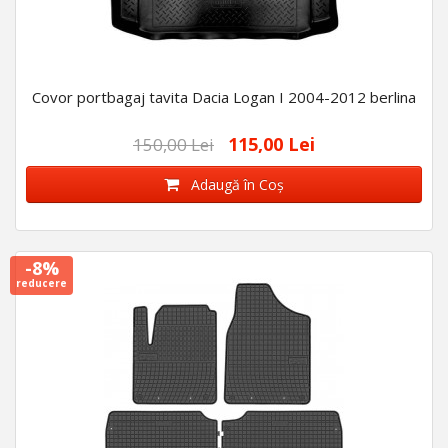
Covor portbagaj tavita Dacia Logan I 2004-2012 berlina
115,00 Lei
150,00 Lei
Adaugă în Coş
-8%
reducere