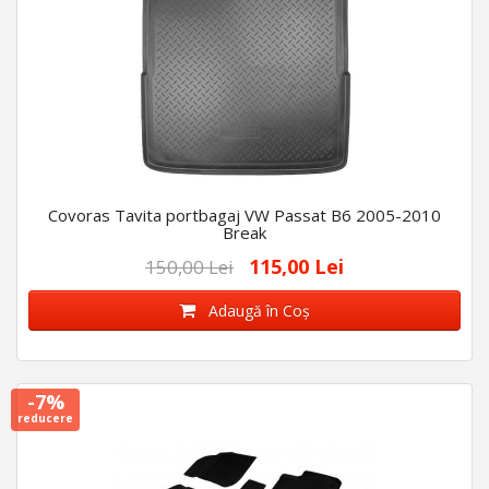
Covoras Tavita portbagaj VW Passat B6 2005-2010
Break
115,00 Lei
150,00 Lei
Adaugă în Coş
-7%
reducere