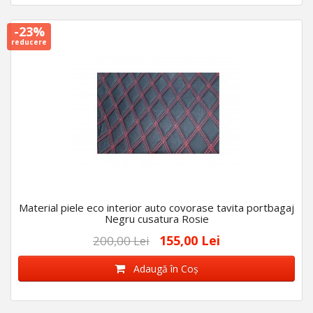
-23%
reducere
Material piele eco interior auto covorase tavita portbagaj
Negru cusatura Rosie
155,00 Lei
200,00 Lei
Adaugă în Coş