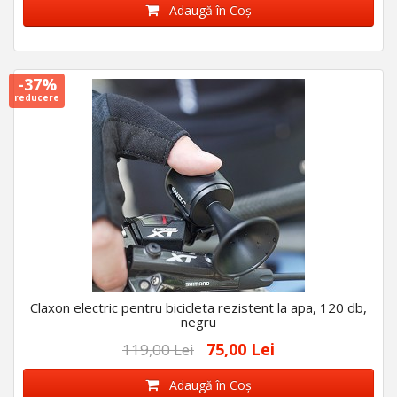
Adaugă în Coş
-37%
reducere
Claxon electric pentru bicicleta rezistent la apa, 120 db,
negru
75,00 Lei
119,00 Lei
Adaugă în Coş