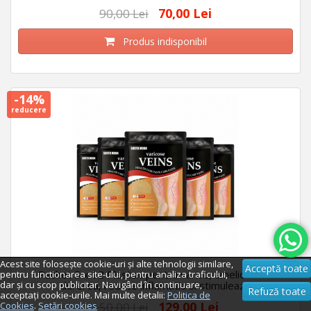
70,00 Lei
90,00 Lei
Produs indisponibil
-14%
reducere
Acest site folosește cookie-uri și alte tehnologii similare,
Acceptă toate
Pachet 5 x 12 Plasturi pentru varice, amelioreaza
pentru functionarea site-ului, pentru analiza traficului,
dar și cu scop publicitar. Navigând în continuare,
durerea, reduce inflamatia si stimuleaza
Refuză toate
acceptați cookie-urile. Mai multe detalii:
Politica de
129,00 Lei
Cookies
.
Setări cookies
150,00 Lei