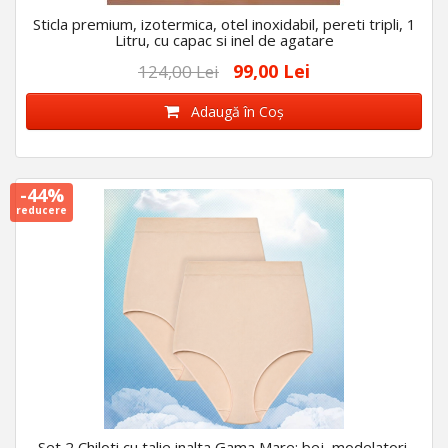
Sticla premium, izotermica, otel inoxidabil, pereti tripli, 1
Litru, cu capac si inel de agatare
99,00 Lei
124,00 Lei
Adaugă în Coş
-44%
reducere
Set 2 Chiloti cu talie inalta Gama Mare: bej, modelatori,