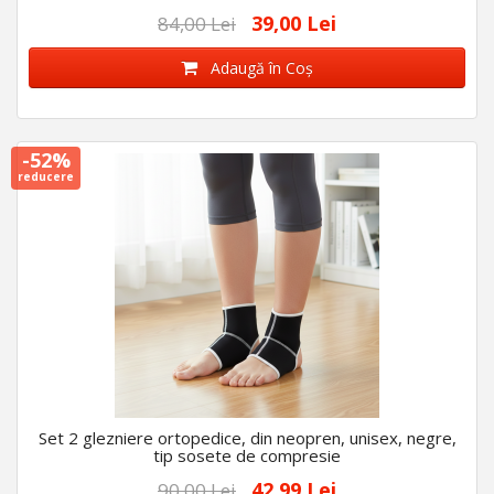
39,00 Lei
84,00 Lei
Adaugă în Coş
-52%
reducere
Set 2 glezniere ortopedice, din neopren, unisex, negre,
tip sosete de compresie
42,99 Lei
90,00 Lei