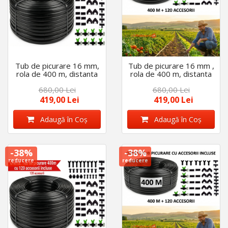
Tub de picurare 16 mm,
Tub de picurare 16 mm ,
rola de 400 m, distanta
rola de 400 m, distanta
intre picuratori 50 cm, 4
intre picuratori 20 cm, 4
680,00 Lei
680,00 Lei
L/h cu 120 accesorii
L/h cu 120 accesorii
419,00 Lei
419,00 Lei
Adaugă în Coş
Adaugă în Coş
-38%
-38%
reducere
reducere