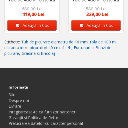
intre picuratori 100 cm,
intre picuratori 33 cm, 4
680,00 Lei
580,00 Lei
4 L/h cu 120 accesorii
L/h
419,00 Lei
329,00 Lei
Adaugă în Coş
Adaugă în Coş
Etichete:
Tub de picurare diametru de 16 mm
,
rola de 100 m
,
distanta intre picuratori 40 cm
,
4 L/h
,
Furtunuri si Benzi de
picurare
,
Gradina si Bricolaj
Informaţii
Stiri
Despre noi
Livrare
Inregistreaza-te ca furnizor partener
Garanții și Politica de Retur
Prelucrarea datelor cu caracter personal