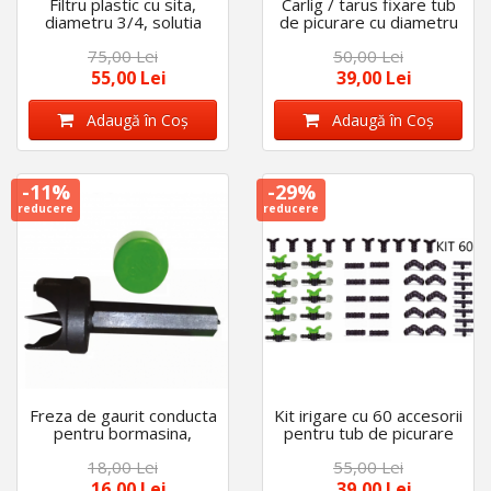
Filtru plastic cu sita,
Carlig / tarus fixare tub
diametru 3/4, solutia
de picurare cu diametru
ideala impotriva
de 16 mm - 20 mm, set
75,00 Lei
50,00 Lei
depunerilor, usor de
50 bucati
montat
55,00 Lei
39,00 Lei
Adaugă în Coş
Adaugă în Coş
-11%
-29%
reducere
reducere
Freza de gaurit conducta
Kit irigare cu 60 accesorii
pentru bormasina,
pentru tub de picurare
diametru de 16 mm
de 16 mm
18,00 Lei
55,00 Lei
16,00 Lei
39,00 Lei