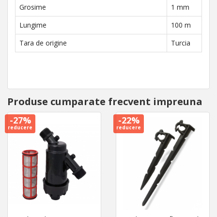
Grosime
1 mm
Lungime
100 m
Tara de origine
Turcia
Produse cumparate frecvent impreuna
-27%
-22%
reducere
reducere