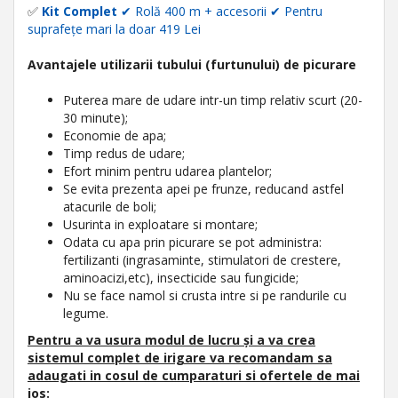
✅
Kit Complet
✔
Rolă 400 m + accesorii
✔ Pentru
suprafețe mari la doar 419 Lei
Avantajele utilizarii tubului (furtunului) de picurare
Puterea mare de udare intr-un timp relativ scurt (20-
30 minute);
Economie de apa;
Timp redus de udare;
Efort minim pentru udarea plantelor;
Se evita prezenta apei pe frunze, reducand astfel
atacurile de boli;
Usurinta in exploatare si montare;
Odata cu apa prin picurare se pot administra:
fertilizanti (ingrasaminte, stimulatori de crestere,
aminoacizi,etc), insecticide sau fungicide;
Nu se face namol si crusta intre si pe randurile cu
legume.
Pentru a va usura modul de lucru și a va crea
sistemul complet de irigare va recomandam sa
adaugati in cosul de cumparaturi si ofertele de mai
jos: