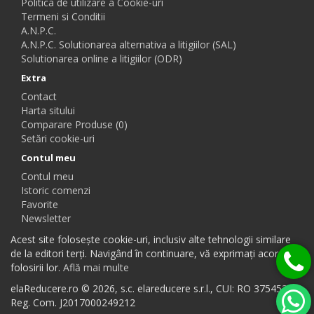
Politica de utilizare a Cookie-uri
Termeni si Conditii
A.N.P.C.
A.N.P.C. Solutionarea alternativa a litigiilor (SAL)
Solutionarea online a litigiilor (ODR)
Extra
Contact
Harta sitului
Comparare Produse (0)
Setări cookie-uri
Contul meu
Contul meu
Istoric comenzi
Favorite
Newsletter
Acest site folosește cookie-uri, inclusiv alte tehnologii similare
de la editori terți. Navigând în continuare, vă exprimați acordul
folosirii lor.
Află mai multe
elaReducere.ro © 2026, s.c. elareducere s.r.l., CUI: RO 37545384,
Reg. Com. J2017000249212