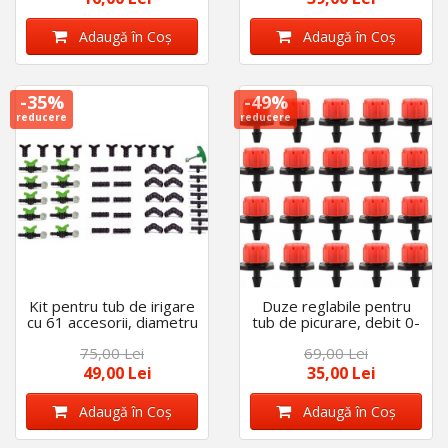
Adaugă în Coş
Adaugă în Coş
-35%
-49%
reducere
reducere
Kit pentru tub de irigare
Duze reglabile pentru
cu 61 accesorii, diametru
tub de picurare, debit 0-
de 16 mm
70 litri/ora, set 100 buc
75,00 Lei
69,00 Lei
49,00 Lei
35,00 Lei
Adaugă în Coş
Adaugă în Coş