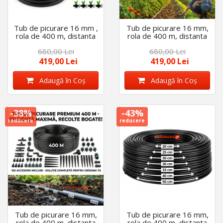
Tub de picurare 16 mm ,
Tub de picurare 16 mm,
rola de 400 m, distanta
rola de 400 m, distanta
intre picuratori 25 cm, 4
intre picuratori 33 cm, 4
680,00 Lei
680,00 Lei
L/h cu 120 accesorii
L/h cu 120 accesorii
419,00 Lei
419,00 Lei
Adaugă în Coş
Adaugă în Coş
-38%
-43%
reducere
reducere
Tub de picurare 16 mm,
Tub de picurare 16 mm,
rola de 400 m, distanta
rola de 400 m, distanta