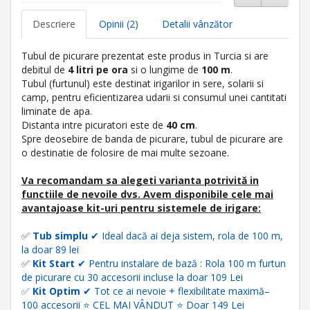
Descriere
Opinii (2)
Detalii vânzător
Tubul de picurare prezentat este produs in Turcia si are
debitul de
4 litri pe ora
si o lungime de
100 m
.
Tubul (furtunul) este destinat irigarilor in sere, solarii si
camp, pentru eficientizarea udarii si consumul unei cantitati
liminate de apa.
Distanta intre picuratori este de
40 cm
.
Spre deosebire de banda de picurare, tubul de picurare are
o destinatie de folosire de mai multe sezoane.
Va recomandam sa alegeti varianta potrivită in
functiile de nevoile dvs. Avem disponibile cele mai
avantajoase kit-uri pentru sistemele de irigare:
✅
Tub simplu
✔ Ideal dacă ai deja sistem
, rola de 100 m,
la doar 89 lei
✅
Kit Start
✔ Pentru instalare de bază
:
Rola 100 m furtun
de picurare cu 30 accesorii incluse la doar 109 Lei
✅
Kit Optim
✔ Tot ce ai nevoie + flexibilitate maximă–
100 accesorii
⭐
CEL MAI VÂNDUT
⭐ Doar 149 Lei