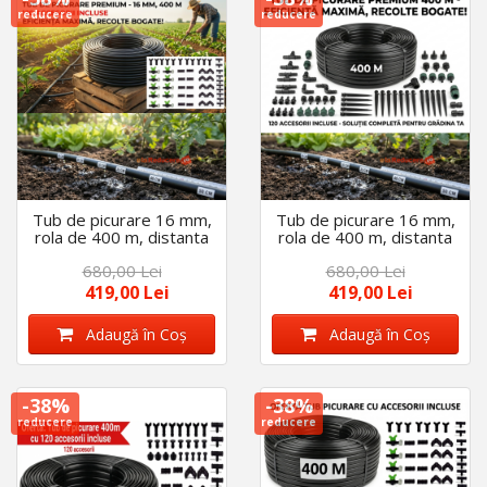
reducere
reducere
Tub de picurare 16 mm,
Tub de picurare 16 mm,
rola de 400 m, distanta
rola de 400 m, distanta
intre picuratori 30 cm, 4
intre picuratori 40 cm, 4
680,00 Lei
680,00 Lei
L/h cu 120 accesorii
L/h cu 120 accesorii
419,00 Lei
419,00 Lei
Adaugă în Coş
Adaugă în Coş
-38%
-38%
reducere
reducere