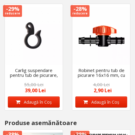
-29%
-28%
reducere
reducere
Carlig suspendare
Robinet pentru tub de
pentru tub de picurare,
picurare 16x16 mm, cu
set 100 buc, diametru
garnitura
55,00 Lei
4,00 Lei
de 16 mm
39,00 Lei
2,90 Lei
Adaugă în Coş
Adaugă în Coş
Produse asemănătoare
-38%
-38%