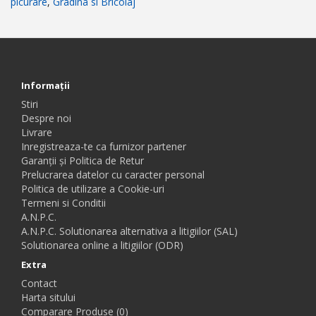
picurare
,
Gradina si Bricolaj
Informaţii
Stiri
Despre noi
Livrare
Inregistreaza-te ca furnizor partener
Garanții și Politica de Retur
Prelucrarea datelor cu caracter personal
Politica de utilizare a Cookie-uri
Termeni si Conditii
A.N.P.C.
A.N.P.C. Solutionarea alternativa a litigiilor (SAL)
Solutionarea online a litigiilor (ODR)
Extra
Contact
Harta sitului
Comparare Produse (0)