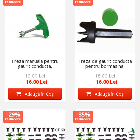
reducere
reducere
Freza manuala pentru
Freza de gaurit conducta
gaurit conducta,
pentru bormasina,
diametru de 16 mm
diametru de 16 mm
19,00 Lei
18,00 Lei
16,00 Lei
16,00 Lei
Adaugă în Coş
Adaugă în Coş
-29%
-35%
reducere
reducere