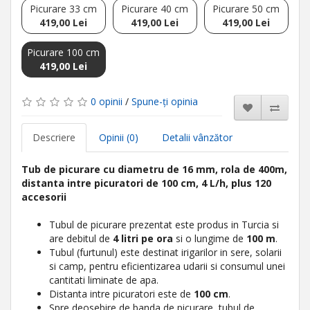
Picurare 33 cm
Picurare 40 cm
Picurare 50 cm
419,00 Lei
419,00 Lei
419,00 Lei
Picurare 100 cm
419,00 Lei
0 opinii
/
Spune-ţi opinia
Descriere
Opinii (0)
Detalii vânzător
Tub de picurare cu diametru de 16 mm, rola de 400m,
distanta intre picuratori de 100 cm, 4 L/h, plus 120
accesorii
Tubul de picurare prezentat este produs in Turcia si
are debitul de
4 litri pe ora
si o lungime de
100 m
.
Tubul (furtunul) este destinat irigarilor in sere, solarii
si camp, pentru eficientizarea udarii si consumul unei
cantitati liminate de apa.
Distanta intre picuratori este de
100 cm
.
Spre deosebire de banda de picurare, tubul de