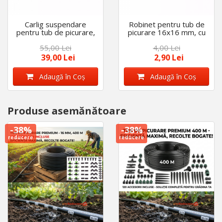
Carlig suspendare
Robinet pentru tub de
pentru tub de picurare,
picurare 16x16 mm, cu
set 100 buc, diametru
garnitura
55,00 Lei
4,00 Lei
de 16 mm
39,00 Lei
2,90 Lei
Adaugă în Coş
Adaugă în Coş
Produse asemănătoare
-38%
-38%
reducere
reducere