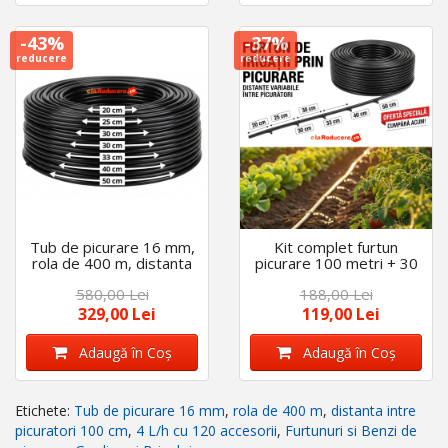
-43%
-37%
reducere
reducere
Tub de picurare 16 mm,
Kit complet furtun
rola de 400 m, distanta
picurare 100 metri + 30
intre picuratori 33 cm, 4
Accesorii, distanta
580,00 Lei
188,00 Lei
L/h
picuratori 40 cm,
diametru 16 mm
329,00 Lei
119,00 Lei
Adaugă în Coş
Adaugă în Coş
Etichete:
Tub de picurare 16 mm
,
rola de 400 m
,
distanta intre
picuratori 100 cm
,
4 L/h cu 120 accesorii
,
Furtunuri si Benzi de