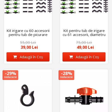
Kit irigare cu 60 accesorii
Kit pentru tub de irigare
pentru tub de picurare
cu 61 accesorii, diametru
de 16 mm
de 16 mm
55,00 Lei
75,00 Lei
39,00 Lei
49,00 Lei
Adaugă în Coş
Adaugă în Coş
-29%
-28%
reducere
reducere