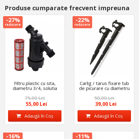
Produse cumparate frecvent impreuna
-27%
-22%
reducere
reducere
Filtru plastic cu sita,
Carlig / tarus fixare tub
diametru 3/4, solutia
de picurare cu diametru
ideala impotriva
de 16 mm - 20 mm, set
75,00 Lei
50,00 Lei
depunerilor, usor de
50 bucati
montat
55,00 Lei
39,00 Lei
Adaugă în Coş
Adaugă în Coş
-16%
-11%