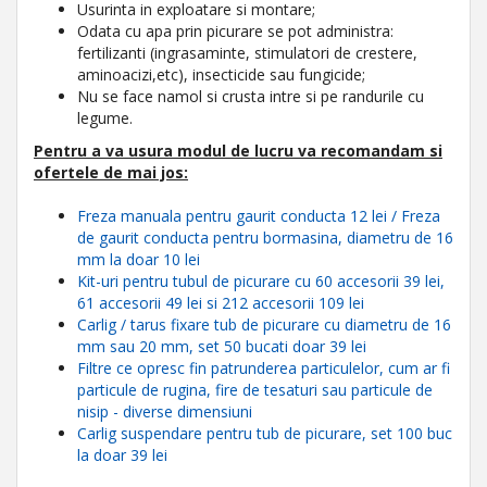
Usurinta in exploatare si montare;
Odata cu apa prin picurare se pot administra:
fertilizanti (ingrasaminte, stimulatori de crestere,
aminoacizi,etc), insecticide sau fungicide;
Nu se face namol si crusta intre si pe randurile cu
legume.
Pentru a va usura modul de lucru
va recomandam
si
ofertele de mai jos:
Freza manuala pentru gaurit conducta 12 lei / Freza
de gaurit conducta pentru bormasina, diametru de 16
mm la doar 10 lei
Kit-uri pentru tubul de picurare cu 60 accesorii 39 lei,
61 accesorii 49 lei si 212 accesorii 109 lei
Carlig / tarus fixare tub de picurare cu diametru de 16
mm sau 20 mm, set 50 bucati doar 39 lei
Filtre ce opresc fin patrunderea particulelor, cum ar fi
particule de rugina, fire de tesaturi sau particule de
nisip - diverse dimensiuni
Carlig suspendare pentru tub de picurare, set 100 buc
la doar 39 lei