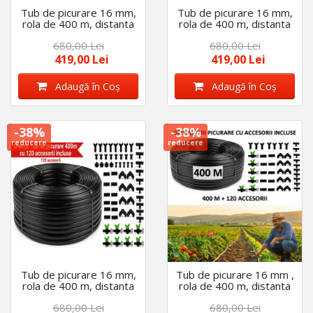
Tub de picurare 16 mm,
Tub de picurare 16 mm,
rola de 400 m, distanta
rola de 400 m, distanta
intre picuratori 30 cm, 4
intre picuratori 40 cm, 4
680,00 Lei
680,00 Lei
L/h cu 120 accesorii
L/h cu 120 accesorii
419,00 Lei
419,00 Lei
Adaugă în Coş
Adaugă în Coş
-38%
-38%
reducere
reducere
Tub de picurare 16 mm,
Tub de picurare 16 mm ,
rola de 400 m, distanta
rola de 400 m, distanta
intre picuratori 50 cm, 4
intre picuratori 20 cm, 4
680,00 Lei
680,00 Lei
L/h cu 120 accesorii
L/h cu 120 accesorii