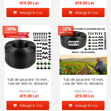
419,00 Lei
419,00 Lei
Adaugă în Coş
Adaugă în Coş
-38%
-38%
reducere
reducere
Tub de picurare 16 mm ,
Tub de picurare 16 mm,
rola de 400 m, distanta
rola de 400 m, distanta
intre picuratori 25 cm, 4
intre picuratori 33 cm, 4
680,00 Lei
680,00 Lei
L/h cu 120 accesorii
L/h cu 120 accesorii
419,00 Lei
419,00 Lei
Adaugă în Coş
Adaugă în Coş