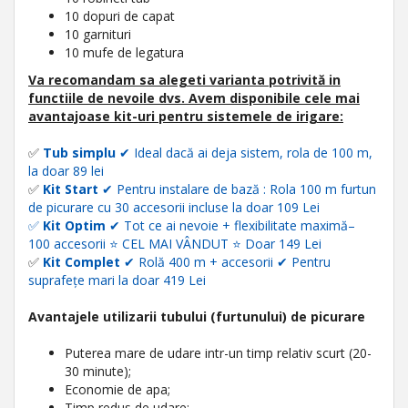
10 dopuri de capat
10 garnituri
10 mufe de legatura
Va recomandam sa alegeti varianta potrivită in
functiile de nevoile dvs. Avem disponibile cele mai
avantajoase kit-uri pentru sistemele de irigare:
✅
Tub simplu
✔ Ideal dacă ai deja sistem
, rola de 100 m,
la doar 89 lei
✅
Kit Start
✔ Pentru instalare de bază
:
Rola 100 m furtun
de picurare cu 30 accesorii incluse la doar 109 Lei
✅
Kit Optim
✔ Tot ce ai nevoie + flexibilitate maximă–
100 accesorii
⭐
CEL MAI VÂNDUT
⭐ Doar 149 Lei
✅
Kit Complet
✔
Rolă 400 m + accesorii
✔ Pentru
suprafețe mari la doar 419 Lei
Avantajele utilizarii tubului (furtunului) de picurare
Puterea mare de udare intr-un timp relativ scurt (20-
30 minute);
Economie de apa;
Timp redus de udare;