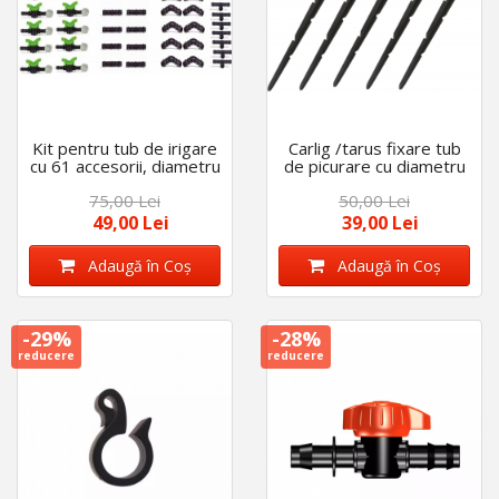
Kit pentru tub de irigare
Carlig /tarus fixare tub
cu 61 accesorii, diametru
de picurare cu diametru
de 16 mm
de 16 mm - 20 mm, set
75,00 Lei
50,00 Lei
50 bucati, lungime tija 26
cm
49,00 Lei
39,00 Lei
Adaugă în Coş
Adaugă în Coş
-29%
-28%
reducere
reducere