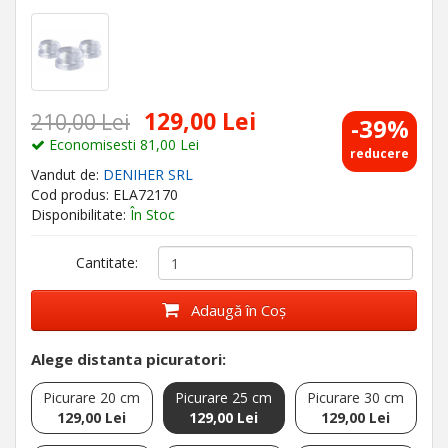
129,00 Lei
210,00 Lei
-39%
Economisesti 81,00 Lei
reducere
Vandut de:
DENIHER SRL
Cod produs: ELA72170
Disponibilitate:
În Stoc
Cantitate:
Adaugă în Coş
Alege distanta picuratori:
Picurare 20 cm
Picurare 25 cm
Picurare 30 cm
129,00 Lei
129,00 Lei
129,00 Lei