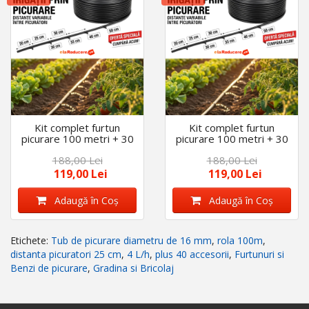
Kit complet furtun
Kit complet furtun
picurare 100 metri + 30
picurare 100 metri + 30
Accesorii, distanta
Accesorii, distanta
188,00 Lei
188,00 Lei
picuratori 25 cm,
picuratori 33 cm,
diametru 16 mm
diametru 16 mm
119,00 Lei
119,00 Lei
Adaugă în Coş
Adaugă în Coş
Etichete:
Tub de picurare diametru de 16 mm
,
rola 100m
,
distanta picuratori 25 cm
,
4 L/h
,
plus 40 accesorii
,
Furtunuri si
Benzi de picurare
,
Gradina si Bricolaj