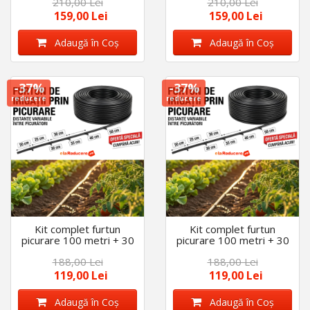
210,00 Lei
210,00 Lei
picuratori 20cm, 4 L/h,
picuratori 30cm, 4 L/h,
plus 40 accesorii
plus 40 accesorii
159,00 Lei
159,00 Lei
Adaugă în Coş
Adaugă în Coş
-37%
-37%
reducere
reducere
Kit complet furtun
Kit complet furtun
picurare 100 metri + 30
picurare 100 metri + 30
Accesorii, distanta
Accesorii, distanta
188,00 Lei
188,00 Lei
picuratori 20 cm,
picuratori 40 cm,
diametru 16 mm
diametru 16 mm
119,00 Lei
119,00 Lei
Adaugă în Coş
Adaugă în Coş