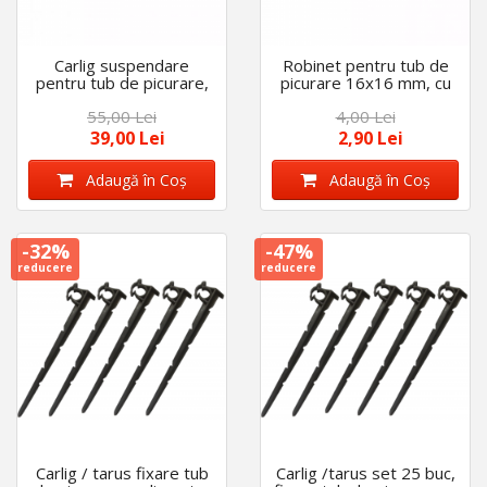
Carlig suspendare
Robinet pentru tub de
pentru tub de picurare,
picurare 16x16 mm, cu
set 100 buc, diametru
garnitura
55,00 Lei
4,00 Lei
de 16 mm
39,00 Lei
2,90 Lei
Adaugă în Coş
Adaugă în Coş
-32%
-47%
reducere
reducere
Carlig / tarus fixare tub
Carlig /tarus set 25 buc,