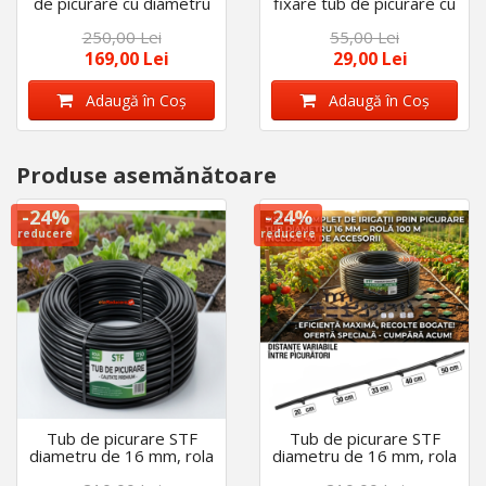
de picurare cu diametru
fixare tub de picurare cu
de 16 mm - 20 mm, set
diametru de 16 mm,
250,00 Lei
55,00 Lei
250 bucati
lungime tija 26 cm
169,00 Lei
29,00 Lei
Adaugă în Coş
Adaugă în Coş
Produse asemănătoare
-24%
-24%
reducere
reducere
Tub de picurare STF
Tub de picurare STF
diametru de 16 mm, rola
diametru de 16 mm, rola
100m, distanta
100m, distanta