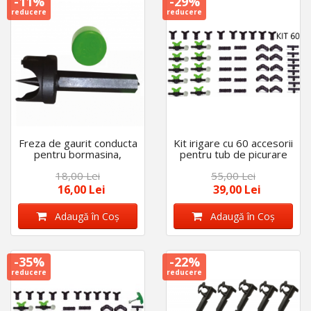
-11%
-29%
reducere
reducere
Freza de gaurit conducta
Kit irigare cu 60 accesorii
pentru bormasina,
pentru tub de picurare
diametru de 16 mm
de 16 mm
18,00 Lei
55,00 Lei
16,00 Lei
39,00 Lei
Adaugă în Coş
Adaugă în Coş
-35%
-22%
reducere
reducere