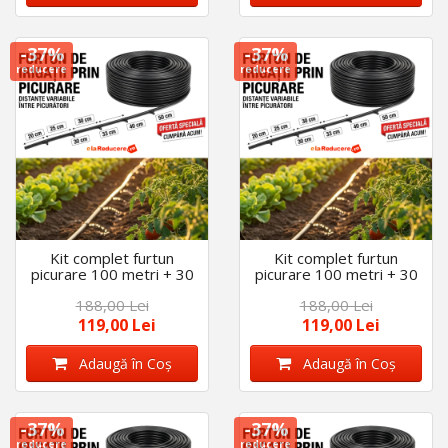
-37%
-37%
reducere
reducere
Kit complet furtun
Kit complet furtun
picurare 100 metri + 30
picurare 100 metri + 30
Accesorii, distanta
Accesorii, distanta
188,00 Lei
188,00 Lei
picuratori 50 cm,
picuratori 30 cm,
diametru 16 mm
diametru 16 mm
119,00 Lei
119,00 Lei
Adaugă în Coş
Adaugă în Coş
-37%
-37%
reducere
reducere