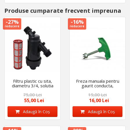
Produse cumparate frecvent impreuna
-27%
-16%
reducere
reducere
Filtru plastic cu sita,
Freza manuala pentru
diametru 3/4, solutia
gaurit conducta,
ideala impotriva
diametru de 16 mm
75,00 Lei
19,00 Lei
depunerilor, usor de
montat
55,00 Lei
16,00 Lei
Adaugă în Coş
Adaugă în Coş