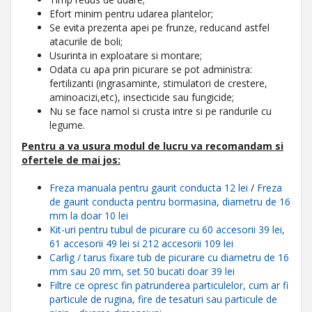
Efort minim pentru udarea plantelor;
Se evita prezenta apei pe frunze, reducand astfel
atacurile de boli;
Usurinta in exploatare si montare;
Odata cu apa prin picurare se pot administra:
fertilizanti (ingrasaminte, stimulatori de crestere,
aminoacizi,etc), insecticide sau fungicide;
Nu se face namol si crusta intre si pe randurile cu
legume.
Pentru a va usura modul de lucru
va recomandam
si
ofertele de mai jos:
Freza manuala pentru gaurit conducta 12 lei
/
Freza
de gaurit conducta pentru bormasina, diametru de 16
mm la doar 10 lei
Kit-uri pentru tubul de picurare cu 60 accesorii 39 lei,
61 accesorii 49 lei si 212 accesorii 109 lei
Carlig / tarus fixare tub de picurare cu diametru de 16
mm sau 20 mm, set 50 bucati doar 39 lei
Filtre ce opresc fin patrunderea particulelor, cum ar fi
particule de rugina, fire de tesaturi sau particule de