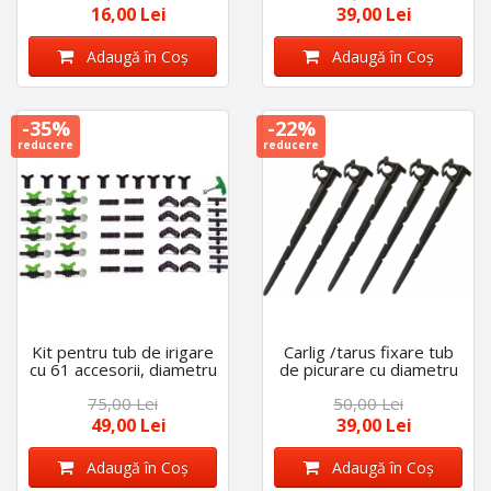
16,00 Lei
39,00 Lei
Adaugă în Coş
Adaugă în Coş
-35%
-22%
reducere
reducere
Kit pentru tub de irigare
Carlig /tarus fixare tub
cu 61 accesorii, diametru
de picurare cu diametru
de 16 mm
de 16 mm - 20 mm, set
75,00 Lei
50,00 Lei
50 bucati, lungime tija 26
cm
49,00 Lei
39,00 Lei
Adaugă în Coş
Adaugă în Coş