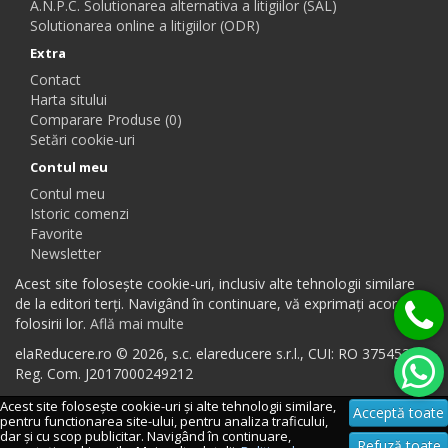
A.N.P.C. Solutionarea alternativa a litigiilor (SAL)
Solutionarea online a litigiilor (ODR)
Extra
Contact
Harta sitului
Comparare Produse (0)
Setări cookie-uri
Contul meu
Contul meu
Istoric comenzi
Favorite
Newsletter
Acest site folosește cookie-uri, inclusiv alte tehnologii similare
de la editori terți. Navigând în continuare, vă exprimați acordul
folosirii lor.
Află mai multe
elaReducere.ro © 2026, s.c. elareducere s.r.l., CUI: RO 37545384,
Reg. Com. J2017000249212
Acest site folosește cookie-uri și alte tehnologii similare,
Acceptă toate
pentru functionarea site-ului, pentru analiza traficului,
dar și cu scop publicitar. Navigând în continuare,
Refuză toate