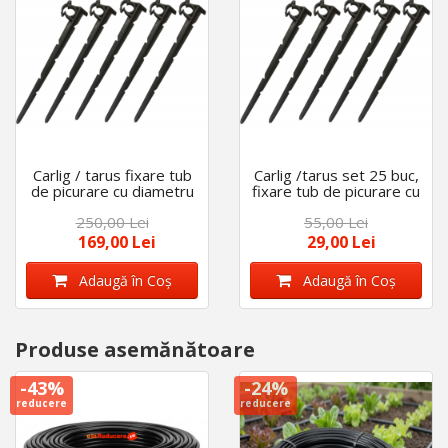
Carlig / tarus fixare tub
Carlig /tarus set 25 buc,
de picurare cu diametru
fixare tub de picurare cu
de 16 mm - 20 mm, set
diametru de 16 mm,
250,00 Lei
55,00 Lei
250 bucati
lungime tija 26 cm
169,00 Lei
29,00 Lei
Adaugă în Coş
Adaugă în Coş
Produse asemănătoare
-43%
-24%
reducere
reducere