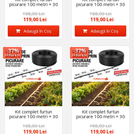
picurare 100 metri + 30
picurare 100 metri + 30
Accesorii, distanta
Accesorii, distanta
188,00 Lei
188,00 Lei
picuratori 40 cm,
picuratori 50 cm,
diametru 16 mm
diametru 16 mm
119,00 Lei
119,00 Lei
Adaugă în Coş
Adaugă în Coş
-37%
-37%
reducere
reducere
Kit complet furtun
Kit complet furtun
picurare 100 metri + 30
picurare 100 metri + 30
Accesorii, distanta
Accesorii, distanta
188,00 Lei
188,00 Lei
picuratori 30 cm,
picuratori 33 cm,
diametru 16 mm
diametru 16 mm
119,00 Lei
119,00 Lei