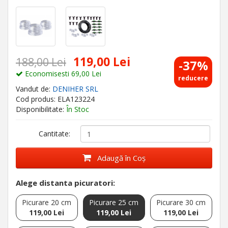
119,00 Lei
188,00 Lei
-37%
Economisesti 69,00 Lei
reducere
Vandut de:
DENIHER SRL
Cod produs: ELA123224
Disponibilitate:
În Stoc
Cantitate:
Adaugă în Coş
Alege distanta picuratori:
Picurare 20 cm
Picurare 25 cm
Picurare 30 cm
119,00 Lei
119,00 Lei
119,00 Lei