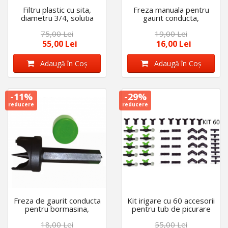
Filtru plastic cu sita,
Freza manuala pentru
diametru 3/4, solutia
gaurit conducta,
ideala impotriva
diametru de 16 mm
75,00 Lei
19,00 Lei
depunerilor, usor de
montat
55,00 Lei
16,00 Lei
Adaugă în Coş
Adaugă în Coş
-11%
-29%
reducere
reducere
Freza de gaurit conducta
Kit irigare cu 60 accesorii
pentru bormasina,
pentru tub de picurare
diametru de 16 mm
de 16 mm
18,00 Lei
55,00 Lei