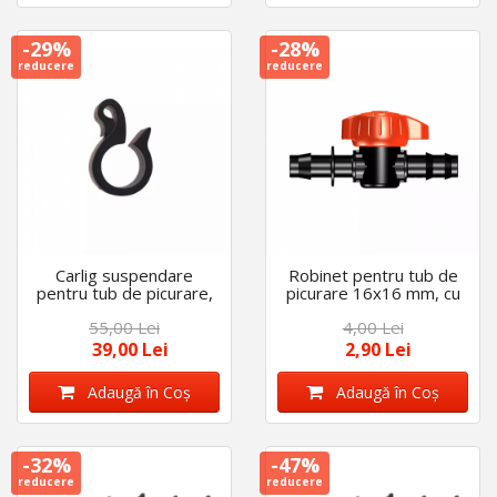
-29%
-28%
reducere
reducere
Carlig suspendare
Robinet pentru tub de
pentru tub de picurare,
picurare 16x16 mm, cu
set 100 buc, diametru
garnitura
55,00 Lei
4,00 Lei
de 16 mm
39,00 Lei
2,90 Lei
Adaugă în Coş
Adaugă în Coş
-32%
-47%
reducere
reducere