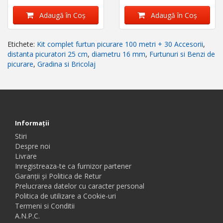
Adaugă în Coş
Adaugă în Coş
Etichete:
Kit complet furtun picurare 100 metri + 30 Accesorii
,
distanta picuratori 25 cm
,
diametru 16 mm
,
Furtunuri si Benzi de
picurare
,
Gradina si Bricolaj
Informaţii
Stiri
Despre noi
Livrare
Inregistreaza-te ca furnizor partener
Garanții și Politica de Retur
Prelucrarea datelor cu caracter personal
Politica de utilizare a Cookie-uri
Termeni si Conditii
A.N.P.C.