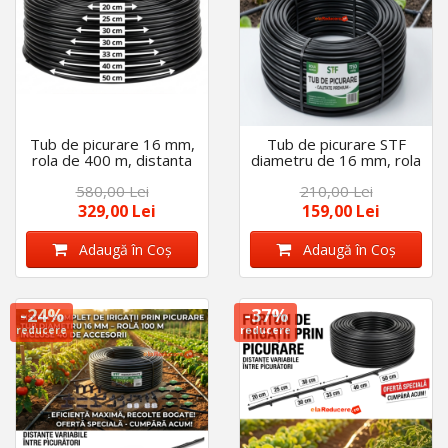
Tub de picurare 16 mm,
Tub de picurare STF
rola de 400 m, distanta
diametru de 16 mm, rola
intre picuratori 33 cm, 4
100m, distanta
580,00 Lei
210,00 Lei
L/h
picuratori 20cm, 4 L/h,
plus 40 accesorii
329,00 Lei
159,00 Lei
Adaugă în Coş
Adaugă în Coş
-24%
-37%
reducere
reducere