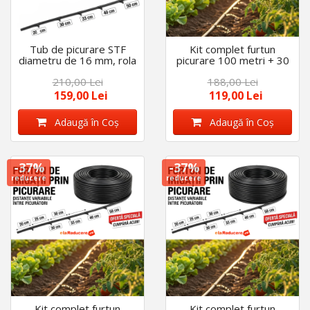
Tub de picurare STF
Kit complet furtun
diametru de 16 mm, rola
picurare 100 metri + 30
100m, distanta
Accesorii, distanta
210,00 Lei
188,00 Lei
picuratori 30cm, 4 L/h,
picuratori 20 cm,
plus 40 accesorii
diametru 16 mm
159,00 Lei
119,00 Lei
Adaugă în Coş
Adaugă în Coş
-37%
-37%
reducere
reducere
Kit complet furtun
Kit complet furtun