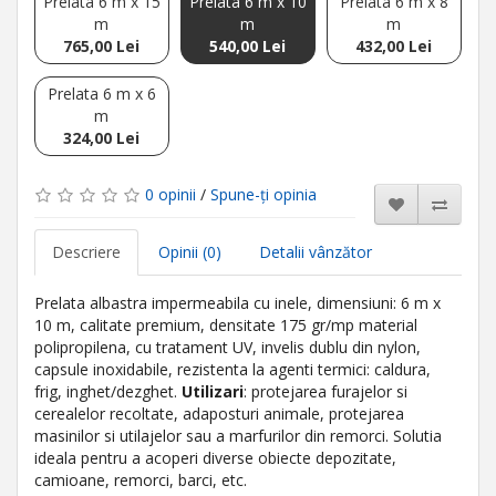
Prelata 6 m x 15
Prelata 6 m x 10
Prelata 6 m x 8
m
m
m
765,00 Lei
540,00 Lei
432,00 Lei
Prelata 6 m x 6
m
324,00 Lei
0 opinii
/
Spune-ţi opinia
Descriere
Opinii (0)
Detalii vânzător
Prelata albastra impermeabila cu inele, dimensiuni: 6 m x
10 m, calitate premium, densitate 175 gr/mp material
polipropilena, cu tratament UV, invelis dublu din nylon,
capsule inoxidabile, rezistenta la agenti termici: caldura,
frig, inghet/dezghet.
Utilizari
: protejarea furajelor si
cerealelor recoltate, adaposturi animale, protejarea
masinilor si utilajelor sau a marfurilor din remorci. Solutia
ideala pentru a acoperi diverse obiecte depozitate,
camioane, remorci, barci, etc.