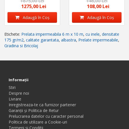
1875,00 Lei
146,00 Lei
calitate premium,
calitate premium,
albastra
albastra
1275,00 Lei
108,00 Lei
Adaugă în Coş
Adaugă în Coş
Etichete:
Prelata impermeabila 6 m x 10 m
,
cu inele
,
densitate
175 gr/m2
,
calitate garantata
,
albastra
,
Prelate impermeabile
,
Gradina si Bricolaj
Informaţii
Stiri
Despre noi
Livrare
Inregistreaza-te ca furnizor partener
Garanții și Politica de Retur
Prelucrarea datelor cu caracter personal
Politica de utilizare a Cookie-uri
Termeni si Conditii