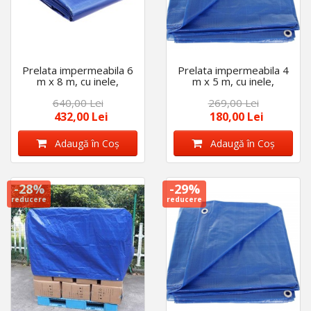
Prelata impermeabila 6
Prelata impermeabila 4
m x 8 m, cu inele,
m x 5 m, cu inele,
densitate 175gr/m2,
densitate 175 g/m2,
640,00 Lei
269,00 Lei
calitate premium,
calitate premium,
albastra
albastra
432,00 Lei
180,00 Lei
Adaugă în Coş
Adaugă în Coş
-28%
-29%
reducere
reducere