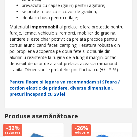
prevazuta cu capse (gauri) pentru agatare;
se poate folosi ca si covor de gradina;
ideala ca husa pentru utilaje;
Materialul
impermeabil
al prelatei ofera protectie pentru
furaje, lemne, vehicule si remorci, mobilier de gradina,
santiere si este chiar potrivit ca prelata practica pentru
corturi atunci cand faceti camping. Tesatura robusta din
polipropilena acoperita pe doua fete si ochiurile din
aluminiu rezistente la rugina de-a lungul marginilor fac
deosebit de usor de atasat prelata, aceasta ramanand
stabila. Dimensiunile prelatelor pot fluctua cu (+/ - 5 %).
Pentru fixare si legare va recomandam si Sfoara /
cordon elastic de prindere, diverse dimensiuni,
preturi incepand cu 29 lei
Produse asemănătoare
-32%
-26%
reducere
reducere