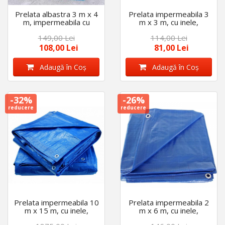
Prelata albastra 3 m x 4
Prelata impermeabila 3
m, impermeabila cu
m x 3 m, cu inele,
inele, densitate 175
densitate 175 g/mp,
149,00 Lei
114,00 Lei
gr/mp, calitate premium
calitate premium,
albastra
108,00 Lei
81,00 Lei
Adaugă în Coş
Adaugă în Coş
-32%
-26%
reducere
reducere
Prelata impermeabila 10
Prelata impermeabila 2
m x 15 m, cu inele,
m x 6 m, cu inele,
densitate 175 gr/mp,
densitate 175 g/mp,