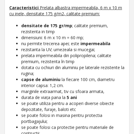
Caracteristici
Prelata
albastra
impermeabila, 6 m x 10 m
cu inele, densitate 175 g/m2, calitate premium:
densitate de 175 gr/mp
; calitate premium,
rezistenta in timp
dimensiuni: 6 m x 10 m = 60 mp;
nu permite trecerea apei; este
impermeabila
rezistanta la UV; umezeala si mucegai;
prelata impermeabila din polipropilena; calitate
premium, rezistenta în timp
dotata cu ochiuri din aluminiu pe laterale rezistente la
rugina;
capse de aluminiu
la fiecare 100 cm, diametru
interior capsa: 1,2 cm.
marginile extraarmat, tiv cu sfoara armata,
durata de viața pana la
5 ani
se poate utiliza pentru a acoperi diverse obiecte
depozitate, furaje, baloti etc
se poate folosi in masina pentru protectia
portbagajului;
se poate folosi ca protectie pentru materiale de
contructii;