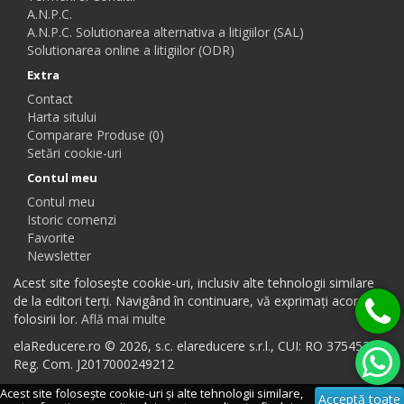
A.N.P.C.
A.N.P.C. Solutionarea alternativa a litigiilor (SAL)
Solutionarea online a litigiilor (ODR)
Extra
Contact
Harta sitului
Comparare Produse (0)
Setări cookie-uri
Contul meu
Contul meu
Istoric comenzi
Favorite
Newsletter
Acest site folosește cookie-uri, inclusiv alte tehnologii similare
de la editori terți. Navigând în continuare, vă exprimați acordul
folosirii lor.
Află mai multe
elaReducere.ro © 2026, s.c. elareducere s.r.l., CUI: RO 37545384,
Reg. Com. J2017000249212
Acest site folosește cookie-uri și alte tehnologii similare,
Acceptă toate