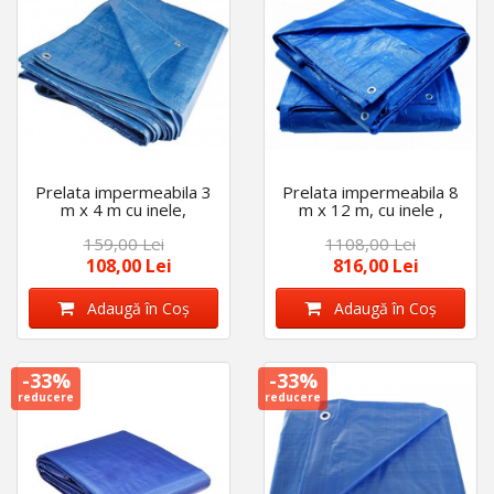
Prelata impermeabila 3
Prelata impermeabila 8
m x 4 m cu inele,
m x 12 m, cu inele ,
densitate 175 gr/m2,
densitate 175 gr/m2,
159,00 Lei
1108,00 Lei
calitate premium,
calitate premium,
albastra
albastra
108,00 Lei
816,00 Lei
Adaugă în Coş
Adaugă în Coş
-33%
-33%
reducere
reducere