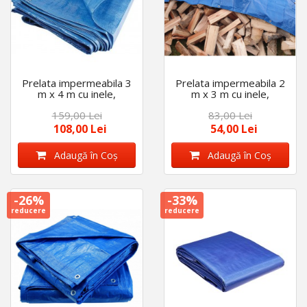
Prelata impermeabila 3
Prelata impermeabila 2
m x 4 m cu inele,
m x 3 m cu inele,
densitate 175 gr/m2,
densitate 175gr/m2,
159,00 Lei
83,00 Lei
calitate premium,
calitate premium,
albastra
albastra
108,00 Lei
54,00 Lei
Adaugă în Coş
Adaugă în Coş
-26%
-33%
reducere
reducere