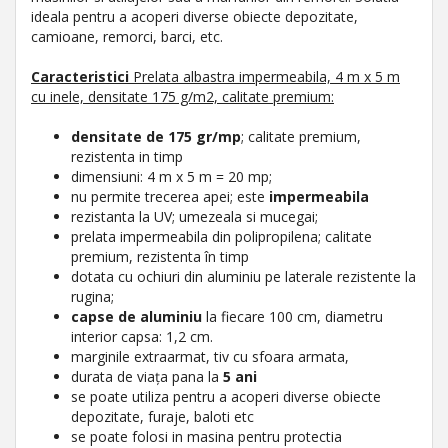
ideala pentru a acoperi diverse obiecte depozitate,
camioane, remorci, barci, etc.
Caracteristici
Prelata
albastra
impermeabila, 4 m x 5 m
cu inele, densitate 175 g/m2, calitate premium:
densitate de 175 gr/mp
; calitate premium,
rezistenta in timp
dimensiuni: 4 m x 5 m = 20 mp;
nu permite trecerea apei; este
impermeabila
rezistanta la UV; umezeala si mucegai;
prelata impermeabila din polipropilena; calitate
premium, rezistenta în timp
dotata cu ochiuri din aluminiu pe laterale rezistente la
rugina;
capse de aluminiu
la fiecare 100 cm, diametru
interior capsa: 1,2 cm.
marginile extraarmat, tiv cu sfoara armata,
durata de viața pana la
5 ani
se poate utiliza pentru a acoperi diverse obiecte
depozitate, furaje, baloti etc
se poate folosi in masina pentru protectia