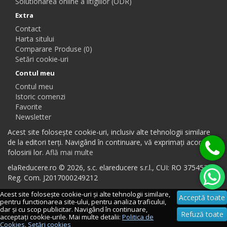
Solutionarea online a litigiilor (ODR)
Extra
Contact
Harta sitului
Comparare Produse (0)
Setări cookie-uri
Contul meu
Contul meu
Istoric comenzi
Favorite
Newsletter
Acest site folosește cookie-uri, inclusiv alte tehnologii similare
de la editori terți. Navigând în continuare, vă exprimați acordul
folosirii lor.
Află mai multe
elaReducere.ro © 2026, s.c. elareducere s.r.l., CUI: RO 37545384,
Reg. Com. J2017000249212
Acest site folosește cookie-uri și alte tehnologii similare,
Acceptă toate
pentru functionarea site-ului, pentru analiza traficului,
dar și cu scop publicitar. Navigând în continuare,
Refuză toate
acceptați cookie-urile. Mai multe detalii:
Politica de
Cookies
.
Setări cookies