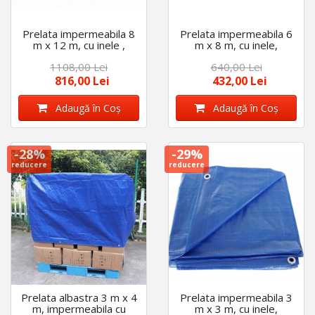
Prelata impermeabila 8
Prelata impermeabila 6
m x 12 m, cu inele ,
m x 8 m, cu inele,
densitate 175 gr/m2,
densitate 175gr/m2,
1108,00 Lei
640,00 Lei
calitate premium,
calitate premium,
albastra
albastra
816,00 Lei
432,00 Lei
Adaugă în Coş
Adaugă în Coş
-28%
-29%
reducere
reducere
Prelata albastra 3 m x 4
Prelata impermeabila 3
m, impermeabila cu
m x 3 m, cu inele,