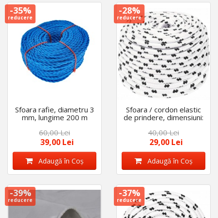
-35%
-28%
reducere
reducere
Sfoara rafie, diametru 3
Sfoara / cordon elastic
mm, lungime 200 m
de prindere, dimensiuni:
6 mm X 10 m
60,00 Lei
40,00 Lei
39,00 Lei
29,00 Lei
Adaugă în Coş
Adaugă în Coş
-39%
-37%
reducere
reducere