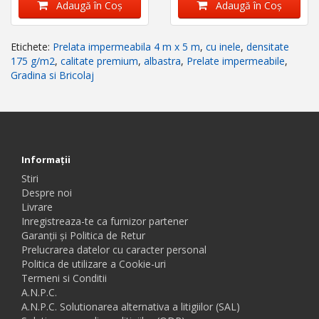
Adaugă în Coş
Adaugă în Coş
Etichete:
Prelata impermeabila 4 m x 5 m
,
cu inele
,
densitate
175 g/m2
,
calitate premium
,
albastra
,
Prelate impermeabile
,
Gradina si Bricolaj
Informaţii
Stiri
Despre noi
Livrare
Inregistreaza-te ca furnizor partener
Garanții și Politica de Retur
Prelucrarea datelor cu caracter personal
Politica de utilizare a Cookie-uri
Termeni si Conditii
A.N.P.C.
A.N.P.C. Solutionarea alternativa a litigiilor (SAL)