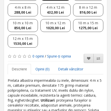
4 m x 8 m
4 m x 12 m
8 m x 12 m
288,00 Lei
432,00 Lei
816,00 Lei
10 m x 10 m
10 m x 12 m
10 m x 15 m
850,00 Lei
1020,00 Lei
1275,00 Lei
12 m x 15 m
1530,00 Lei
0 opinii
/
Spune-ţi opinia
Descriere
Opinii (0)
Detalii vânzător
Prelata albastra impermeabila cu inele, dimensiuni: 4 m x 5
m, calitate premium, densitate 175 gr/mp material
polipropilena, cu tratament UV, invelis dublu din nylon,
capsule inoxidabile, rezistenta la agenti termici: caldura,
frig, inghet/dezghet.
Utilizari
: protejarea furajelor si
cerealelor recoltate, adaposturi animale, protejarea
masinilor si utilajelor sau a marfurilor din remorci. Solutia