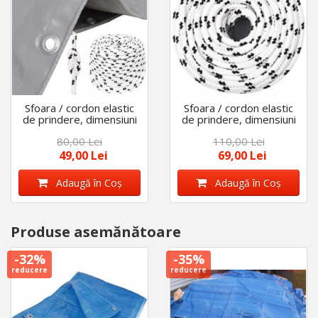
Sfoara / cordon elastic
Sfoara / cordon elastic
de prindere, dimensiuni
de prindere, dimensiuni
8 mm X 10 m
10 mm X 10 m
80,00 Lei
110,00 Lei
49,00 Lei
69,00 Lei
Adaugă în Coş
Adaugă în Coş
Produse asemănătoare
-32%
-35%
reducere
reducere