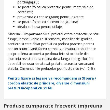
portbagajului;
se poate folosi ca protectie pentru materiale de
contructii;
prevazuta cu capse (gauri) pentru agatare;
se poate folosi ca si covor de gradina;
ideala ca husa pentru utilaje;
Materialul
impermeabil
al prelatei ofera protectie pentru
furaje, lemne, vehicule si remorci, mobilier de gradina,
santiere si este chiar potrivit ca prelata practica pentru
corturi atunci cand faceti camping. Tesatura robusta din
polipropilena acoperita pe doua fete si ochiurile din
aluminiu rezistente la rugina de-a lungul marginilor fac
deosebit de usor de atasat prelata, aceasta ramanand
stabila. Dimensiunile prelatelor pot fluctua cu (+/ - 5 %).
Pentru fixare si legare va recomandam si Sfoara /
cordon elastic de prindere, diverse dimensiuni,
preturi incepand cu 29 lei
Produse cumparate frecvent impreuna