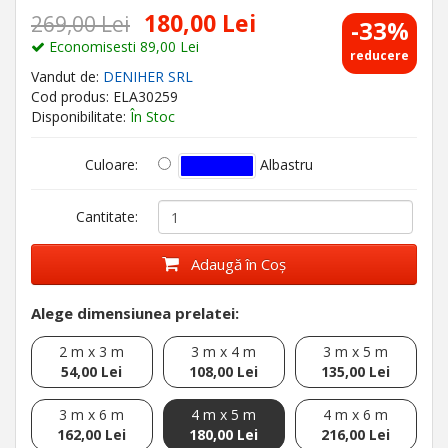
180,00 Lei
269,00 Lei
-33%
Economisesti 89,00 Lei
reducere
Vandut de:
DENIHER SRL
Cod produs: ELA30259
Disponibilitate:
În Stoc
Albastru
Culoare:
Cantitate:
Adaugă în Coş
Alege dimensiunea prelatei:
2 m x 3 m
3 m x 4 m
3 m x 5 m
54,00 Lei
108,00 Lei
135,00 Lei
3 m x 6 m
4 m x 5 m
4 m x 6 m
162,00 Lei
180,00 Lei
216,00 Lei