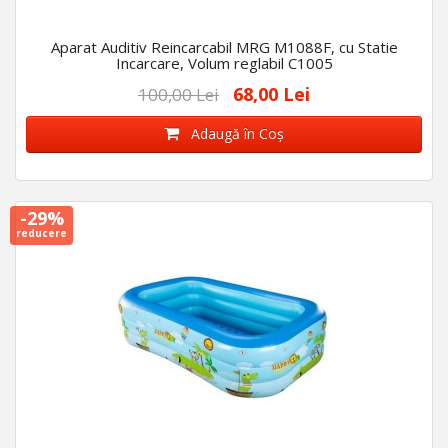
Aparat Auditiv Reincarcabil MRG M1088F, cu Statie
Incarcare, Volum reglabil C1005
68,00 Lei
100,00 Lei
Adaugă în Coş
-29%
reducere