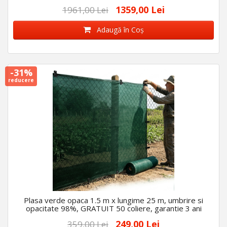
1359,00 Lei
1961,00 Lei
Adaugă în Coş
-31%
reducere
Plasa verde opaca 1.5 m x lungime 25 m, umbrire si
opacitate 98%, GRATUIT 50 coliere, garantie 3 ani
249,00 Lei
359,00 Lei