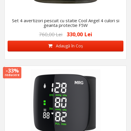
Set 4 avertizori pescuit cu statie Cool Angel 4 culori si
geanta protectie F5W
330,00 Lei
760,00 Lei
Adaugă în Coş
-33%
reducere