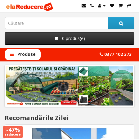
0 produs(e)
Produse
0377 102 373
Recomandările Zilei
-47%
reducere