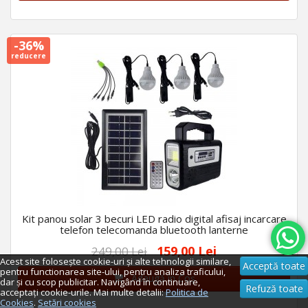
-36%
reducere
Kit panou solar 3 becuri LED radio digital afisaj incarcare
telefon telecomanda bluetooth lanterne
159,00 Lei
249,00 Lei
Acest site folosește cookie-uri și alte tehnologii similare,
Acceptă toate
pentru functionarea site-ului, pentru analiza traficului,
Adaugă în Coş
dar și cu scop publicitar. Navigând în continuare,
Refuză toate
acceptați cookie-urile. Mai multe detalii:
Politica de
Cookies
.
Setări cookies