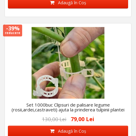
Adaugă în Coş
-39%
reducere
Set 1000buc Clipsuri de palisare legume
(rosii,ardei,castraveti) ajuta la prinderea tulpinii plantei
79,00 Lei
130,00 Lei
Adaugă în Coş