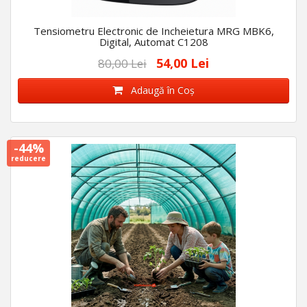
Tensiometru Electronic de Incheietura MRG MBK6,
Digital, Automat C1208
54,00 Lei
80,00 Lei
Adaugă în Coş
-44%
reducere