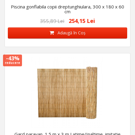
Piscina gonflabila copii dreptunghiulara, 300 x 180 x 60
cm
254,15 Lei
355,89 Lei
Adaugă în Coş
-43%
reducere
Gard paravan, 1.5 m x 3 m Latime/Inaltime, imitatie