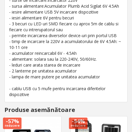
- surse de incarcare:Incarcator 220V
- sursa alimentare:Acumulator Plumb Acid Sigilat 6V 4.5Ah
- iesire alimentare USB 5V incarcare dispozitive
- iesiri alimentare 6V pentru becuri
- 3 becuri cu LED uri SMD fiecare cu aprox 5m de cablu si
fiecare cu intrerupatorul sau
- permite incarcarea diverselor device-uri prin portul USB
- timp de incarcare la 220V a acumulatorului de 6V 4.5Ah: ~
10-11 ore
- acumulator reincarcabil 6V - 4.5Ah
- alimentare: solara sau la 220-240V, 50/60Hz.
- leduri care arata starea de incarcare
- 2 lanterne pe unitatea acumulator
- lampa de mare putere pe unitatea acumulator
- cablu USB cu 5 mufe pentru incarcarea diferitelor
dispozitive
Produse asemănătoare
-57%
-54%
reducere
reducere