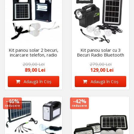
Kit panou solar 2 becuri,
Kit panou solar cu 3
incarcare telefon, radio
Becuri Radio Bluetooth
bluetooth, lanterne
MP3 USB lanterna LED
209,00 Lei
279,00 Lei
acumulator
89,00 Lei
129,00 Lei
Adaugă în Coş
Adaugă în Coş
-46%
-42%
reducere
reducere