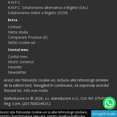
A.N.P.C.
A.N.P.C. Solutionarea alternativa a litigiilor (SAL)
Solutionarea online a litigiilor (ODR)
Extra
Contact
Harta sitului
Comparare Produse (0)
Setări cookie-uri
Contul meu
Contul meu
Istoric comenzi
Favorite
Newsletter
Acest site folosește cookie-uri, inclusiv alte tehnologii similare
de la editori terți. Navigând în continuare, vă exprimați acordul
folosirii lor.
Află mai multe
elaReducere.ro © 2026, s.c. elareducere s.r.l., CUI: RO 37545384,
Reg. Com. J2017000249212
Acest site folosește cookie-uri și alte tehnologii similare,
Acceptă toate
pentru functionarea site-ului, pentru analiza traficului,