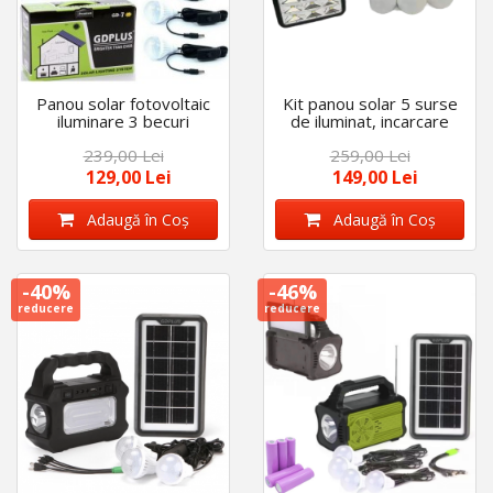
Panou solar fotovoltaic
Kit panou solar 5 surse
iluminare 3 becuri
de iluminat, incarcare
lanterna incarcare
telefon
239,00 Lei
259,00 Lei
telefon 2 lampi
129,00 Lei
149,00 Lei
Adaugă în Coş
Adaugă în Coş
-40%
-46%
reducere
reducere