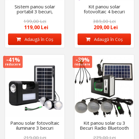
Sistem panou solar
Kit panou solar
portabil 3 becuri,
fotovoltaic 4 becuri
incarcare telefon,
incarcare telefon radio
199,00 Lei
389,00 Lei
lanterna
mp3 bluetooth LiIon
5x18650 10000mAh
119,00 Lei
209,00 Lei
Adaugă în Coş
Adaugă în Coş
-41%
-39%
reducere
reducere
Panou solar fotovoltaic
Kit panou solar cu 3
iluminare 3 becuri
Becuri Radio Bluetooth
lanterna incarcare
MP3 USB lanterna LED
219,00 Lei
279,00 Lei
telefon lampa
acumulator