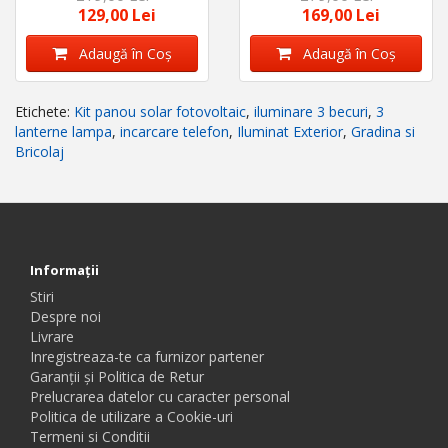
129,00 Lei
169,00 Lei
Adaugă în Coş
Adaugă în Coş
Etichete:
Kit panou solar fotovoltaic
,
iluminare 3 becuri
,
3
lanterne lampa
,
incarcare telefon
,
Iluminat Exterior
,
Gradina si
Bricolaj
Informaţii
Stiri
Despre noi
Livrare
Inregistreaza-te ca furnizor partener
Garanții și Politica de Retur
Prelucrarea datelor cu caracter personal
Politica de utilizare a Cookie-uri
Termeni si Conditii