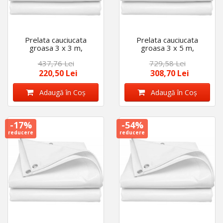
Prelata cauciucata
Prelata cauciucata
groasa 3 x 3 m,
groasa 3 x 5 m,
impermeabila, 450
impermeabila, 450
437,76 Lei
729,58 Lei
g/mp, cu inele
g/mp, cu inele
220,50 Lei
308,70 Lei
Adaugă în Coş
Adaugă în Coş
-17%
-54%
reducere
reducere