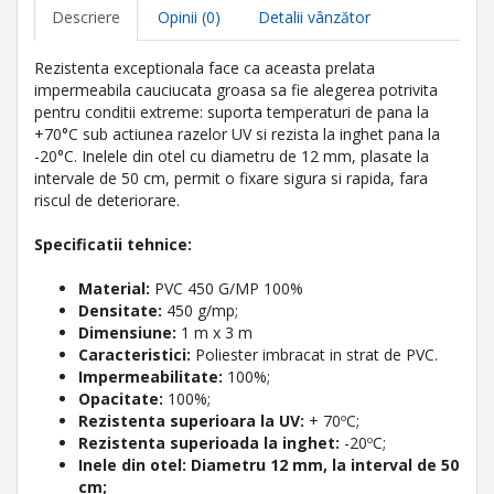
Descriere
Opinii (0)
Detalii vânzător
Rezistenta exceptionala face ca aceasta prelata
impermeabila cauciucata groasa sa fie alegerea potrivita
pentru conditii extreme: suporta temperaturi de pana la
+70°C sub actiunea razelor UV si rezista la inghet pana la
-20°C. Inelele din otel cu diametru de 12 mm, plasate la
intervale de 50 cm, permit o fixare sigura si rapida, fara
riscul de deteriorare.
Specificatii tehnice:
Material:
PVC 450 G/MP 100%
Densitate:
450 g/mp;
Dimensiune:
1 m x 3 m
Caracteristici:
Poliester imbracat in strat de PVC.
Impermeabilitate:
100%;
Opacitate:
100%;
Rezistenta superioara la UV:
+ 70ºC;
Rezistenta superioada la inghet:
-20ºC;
Inele din otel: Diametru 12 mm, la interval de 50
cm;