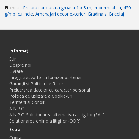
Etichete:
Prelata cauciucata groasa 1 x 3 m
,
impermeabila
,
450
g/mp
,
cu inele
,
Amenajari decor exterior
,
Gradina si Bricolaj
Informaţii
Stiri
Despre noi
Livrare
Inregistreaza-te ca furnizor partener
Garanții și Politica de Retur
Prelucrarea datelor cu caracter personal
Politica de utilizare a Cookie-uri
Termeni si Conditii
A.N.P.C.
A.N.P.C. Solutionarea alternativa a litigiilor (SAL)
Solutionarea online a litigiilor (ODR)
Extra
Contact