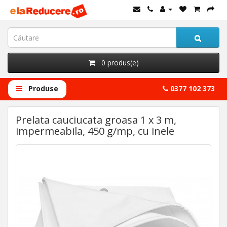
0 produs(e)
Produse
0377 102 373
Prelata cauciucata groasa 1 x 3 m,
impermeabila, 450 g/mp, cu inele