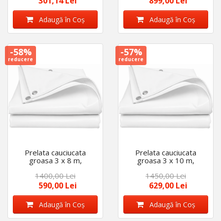
301,14 Lei
899,00 Lei
Adaugă în Coş
Adaugă în Coş
-58%
-57%
reducere
reducere
Prelata cauciucata
Prelata cauciucata
groasa 3 x 8 m,
groasa 3 x 10 m,
impermeabila, 450
impermeabila, 450
1400,00 Lei
1450,00 Lei
g/mp, cu inele
g/mp, cu inele
590,00 Lei
629,00 Lei
Adaugă în Coş
Adaugă în Coş