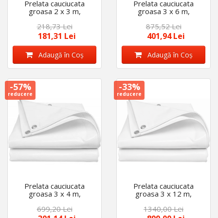
Prelata cauciucata
Prelata cauciucata
groasa 2 x 3 m,
groasa 3 x 6 m,
impermeabila, 450
impermeabila, 450
218,73 Lei
875,52 Lei
g/mp, cu inele
g/mp, cu inele
181,31 Lei
401,94 Lei
Adaugă în Coş
Adaugă în Coş
-57%
-33%
reducere
reducere
Prelata cauciucata
Prelata cauciucata
groasa 3 x 4 m,
groasa 3 x 12 m,
impermeabila, 450
impermeabila, 450
699,20 Lei
1340,00 Lei
g/mp, cu inele
g/mp, cu inele