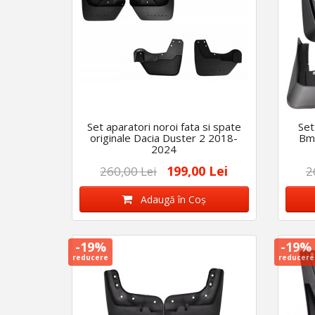
Set aparatori noroi fata si spate
Set
originale Dacia Duster 2 2018-
Bm
2024
199,00 Lei
260,00 Lei
2
Adaugă în Coş
-19%
-19%
reducere
reducere