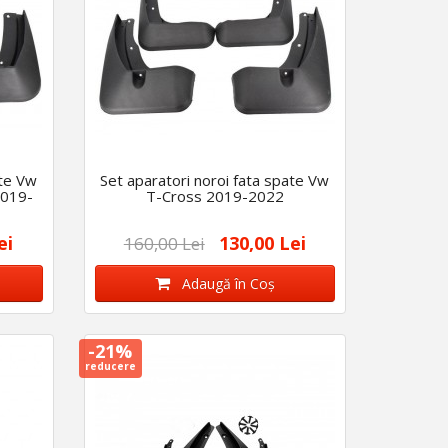
ate Vw
Set aparatori noroi fata spate Vw
2019-
T-Cross 2019-2022
ei
130,00 Lei
160,00 Lei
Adaugă în Coş
-21%
reducere