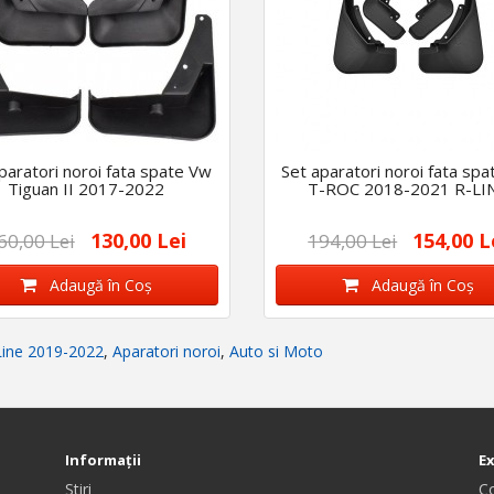
paratori noroi fata spate Vw
Set aparatori noroi fata sp
Tiguan II 2017-2022
T-ROC 2018-2021 R-LI
130,00 Lei
154,00 L
60,00 Lei
194,00 Lei
Adaugă în Coş
Adaugă în Coş
-Line 2019-2022
,
Aparatori noroi
,
Auto si Moto
Informaţii
E
Stiri
C