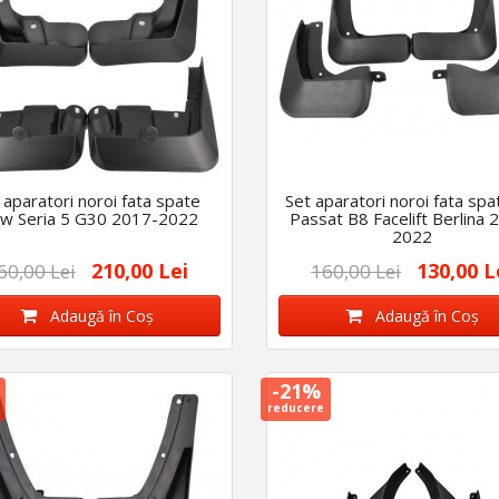
 aparatori noroi fata spate
Set aparatori noroi fata sp
w Seria 5 G30 2017-2022
Passat B8 Facelift Berlina 
2022
210,00 Lei
130,00 L
60,00 Lei
160,00 Lei
Adaugă în Coş
Adaugă în Coş
-21%
reducere