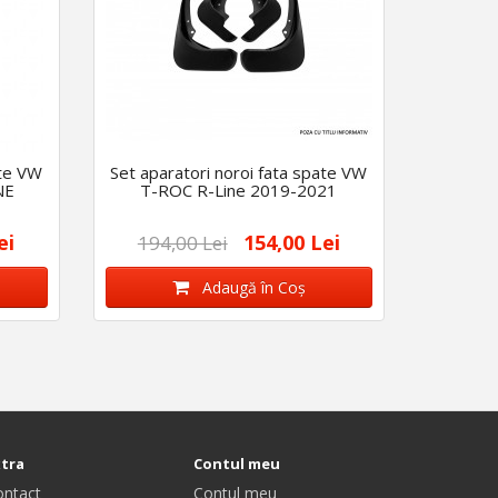
ate VW
Set aparatori noroi fata spate VW
NE
T-ROC R-Line 2019-2021
ei
154,00 Lei
194,00 Lei
Adaugă în Coş
xtra
Contul meu
ontact
Contul meu