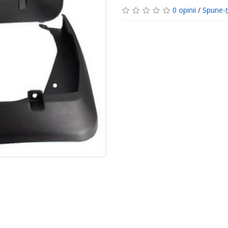
0 opinii
/
Spune-ţ