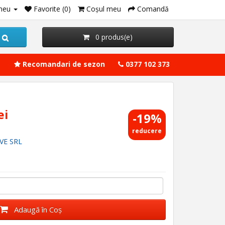
meu
Favorite (0)
Coşul meu
Comandă
0 produs(e)
Recomandari de sezon
0377 102 373
ei
-19%
reducere
VE SRL
Adaugă în Coş