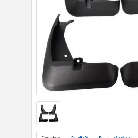
Descriere
Opinii (0)
Detalii vânzător