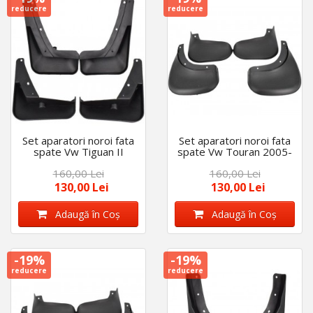
reducere
reducere
Set aparatori noroi fata
Set aparatori noroi fata
spate Vw Tiguan II
spate Vw Touran 2005-
2017-2022
2016
160,00 Lei
160,00 Lei
130,00 Lei
130,00 Lei
Adaugă în Coş
Adaugă în Coş
-19%
-19%
reducere
reducere