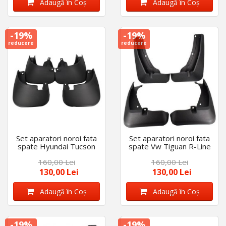
Adaugă în Coş
Adaugă în Coş
-19%
-19%
reducere
reducere
Set aparatori noroi fata
Set aparatori noroi fata
spate Hyundai Tucson
spate Vw Tiguan R-Line
2007-2012
2019-2022
160,00 Lei
160,00 Lei
130,00 Lei
130,00 Lei
Adaugă în Coş
Adaugă în Coş
-19%
-19%