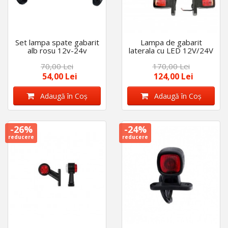
Set lampa spate gabarit
Lampa de gabarit
alb rosu 12v-24v
laterala cu LED 12V/24V
Rosu Alb Galben set 4
70,00 Lei
170,00 Lei
bucati
54,00 Lei
124,00 Lei
Adaugă în Coş
Adaugă în Coş
-26%
-24%
reducere
reducere