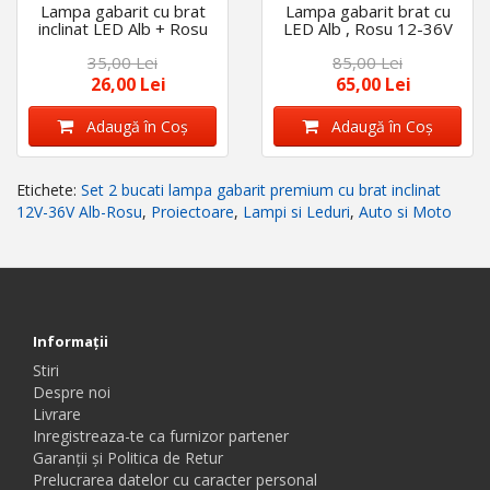
Lampa gabarit cu brat
Lampa gabarit brat cu
inclinat LED Alb + Rosu
LED Alb , Rosu 12-36V
12V-24V
35,00 Lei
85,00 Lei
26,00 Lei
65,00 Lei
Adaugă în Coş
Adaugă în Coş
Etichete:
Set 2 bucati lampa gabarit premium cu brat inclinat
12V-36V Alb-Rosu
,
Proiectoare
,
Lampi si Leduri
,
Auto si Moto
Informaţii
Stiri
Despre noi
Livrare
Inregistreaza-te ca furnizor partener
Garanții și Politica de Retur
Prelucrarea datelor cu caracter personal