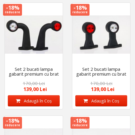
-18%
-18%
reducere
reducere
Set 2 bucati lampa
Set 2 bucati lampa
gabarit premium cu brat
gabarit premium cu brat
curbat 12V-36V Alb-
scurt drept 12V-36V
170,00 Lei
170,00 Lei
Rosu
Alb-Rosu
139,00 Lei
139,00 Lei
Adaugă în Coş
Adaugă în Coş
-18%
-18%
reducere
reducere