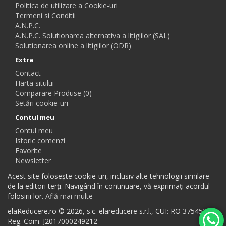
Politica de utilizare a Cookie-uri
Termeni si Conditii
A.N.P.C.
A.N.P.C. Solutionarea alternativa a litigiilor (SAL)
Solutionarea online a litigiilor (ODR)
Extra
Contact
Harta sitului
Comparare Produse (0)
Setări cookie-uri
Contul meu
Contul meu
Istoric comenzi
Favorite
Newsletter
Acest site folosește cookie-uri, inclusiv alte tehnologii similare
de la editori terți. Navigând în continuare, vă exprimați acordul
folosirii lor.
Află mai multe
elaReducere.ro © 2026, s.c. elareducere s.r.l., CUI: RO 37545384,
Reg. Com. J2017000249212