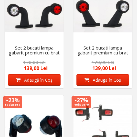
Set 2 bucati lampa
Set 2 bucati lampa
gabarit premium cu brat
gabarit premium cu brat
scurt curbat 12V-36V
scurt inclinat 12V-36V
170,00 Lei
170,00 Lei
Alb-Rosu
Alb-Rosu
139,00 Lei
139,00 Lei
Adaugă în Coş
Adaugă în Coş
-23%
-27%
reducere
reducere