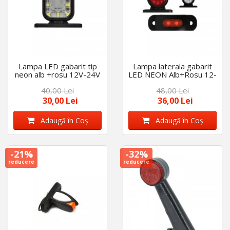
Lampa LED gabarit tip
Lampa laterala gabarit
neon alb +rosu 12V-24V
LED NEON Alb+Rosu 12-
24V
40,00 Lei
48,00 Lei
30,00 Lei
36,00 Lei
Adaugă în Coş
Adaugă în Coş
-21%
-32%
reducere
reducere