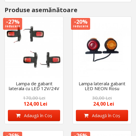
Produse asemănătoare
-27%
-20%
reducere
reducere
Lampa de gabarit
Lampa laterala gabarit
laterala cu LED 12V/24V
LED NEON Rosu
Rosu Alb Galben set 4
+Portocaliu 12-24V
170,00 Lei
30,00 Lei
bucati
124,00 Lei
24,00 Lei
Adaugă în Coş
Adaugă în Coş
-26%
-26%