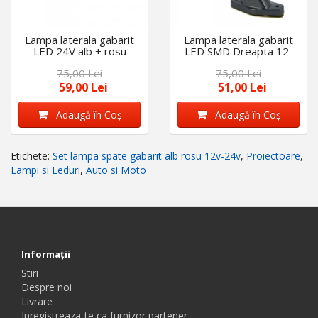
Lampa laterala gabarit
Lampa laterala gabarit
LED 24V alb + rosu
LED SMD Dreapta 12-
24V rosu+alb
75,00 Lei
75,00 Lei
59,00 Lei
51,00 Lei
Adaugă în Coş
Adaugă în Coş
Etichete:
Set lampa spate gabarit alb rosu 12v-24v
,
Proiectoare
,
Lampi si Leduri
,
Auto si Moto
Informaţii
Stiri
Despre noi
Livrare
Inregistreaza-te ca furnizor partener