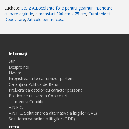
Etichete:
Set 2 Autocolante folie pentru geamuri interioare
,
culoare argintie
,
dimensiuni 300 cm x 75 cm
,
Curatenie si
Depozitare
,
Articole pentru casa
Informaţii
Stiri
Despre noi
Livrare
Inregistreaza-te ca furnizor partener
Garanții și Politica de Retur
Prelucrarea datelor cu caracter personal
Politica de utilizare a Cookie-uri
Termeni si Conditii
A.N.P.C.
A.N.P.C. Solutionarea alternativa a litigiilor (SAL)
Solutionarea online a litigiilor (ODR)
Extra