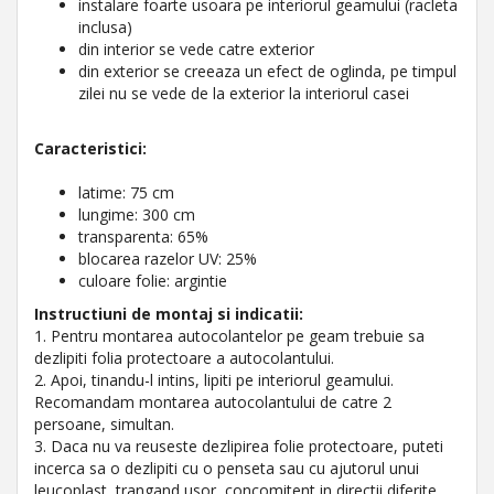
instalare foarte usoara pe interiorul geamului (racleta
inclusa)
din interior se vede catre exterior
din exterior se creeaza un efect de oglinda, pe timpul
zilei nu se vede de la exterior la interiorul casei
Caracteristici:
latime: 75 cm
lungime: 300 cm
transparenta: 65%
blocarea razelor UV: 25%
culoare folie: argintie
Instructiuni de montaj si indicatii:
1. Pentru montarea autocolantelor pe geam trebuie sa
dezlipiti folia protectoare a autocolantului.
2. Apoi, tinandu-l intins, lipiti pe interiorul geamului.
Recomandam montarea autocolantului de catre 2
persoane, simultan.
3. Daca nu va reuseste dezlipirea folie protectoare, puteti
incerca sa o dezlipiti cu o penseta sau cu ajutorul unui
leucoplast, trangand usor, concomitent in directii diferite.