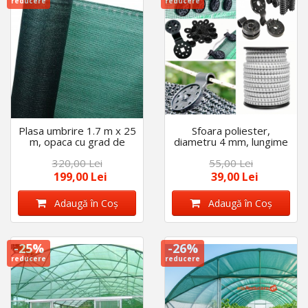
reducere
reducere
Plasa umbrire 1.7 m x 25
Sfoara poliester,
m, opaca cu grad de
diametru 4 mm, lungime
umbrire 80%, stabilizata
50 m
320,00 Lei
55,00 Lei
UV, durata de viata 5 ani
199,00 Lei
39,00 Lei
Adaugă în Coş
Adaugă în Coş
-25%
-26%
reducere
reducere