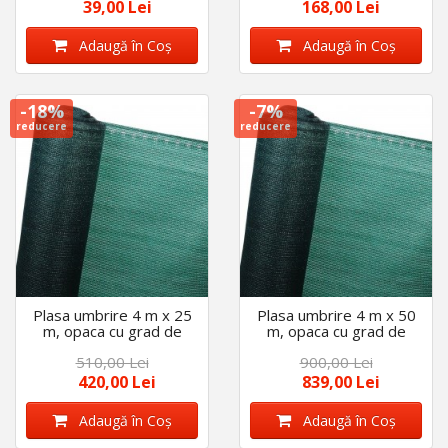
39,00 Lei
168,00 Lei
Adaugă în Coş
Adaugă în Coş
-18%
-7%
reducere
reducere
Plasa umbrire 4 m x 25
Plasa umbrire 4 m x 50
m, opaca cu grad de
m, opaca cu grad de
umbrire 75 %, stabilizata
umbrire 75 %, stabilizata
510,00 Lei
900,00 Lei
UV, durata de viata 5 ani
UV, durata de viata 5 ani
420,00 Lei
839,00 Lei
Adaugă în Coş
Adaugă în Coş