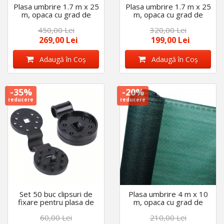
Plasa umbrire 1.7 m x 25
Plasa umbrire 1.7 m x 25
m, opaca cu grad de
m, opaca cu grad de
umbrire 95%, densitate
umbrire 80%, stabilizata
450,00 Lei
320,00 Lei
140 g/m2
UV, durata de viata 5 ani
269,00 Lei
199,00 Lei
Adaugă în Coş
Adaugă în Coş
-35%
-20%
reducere
reducere
Set 50 buc clipsuri de
Plasa umbrire 4 m x 10
fixare pentru plasa de
m, opaca cu grad de
umbrire, cu 10 pini de
umbrire 75 %, stabilizata
60,00 Lei
210,00 Lei
imbinare
UV, durata de viata 5 ani