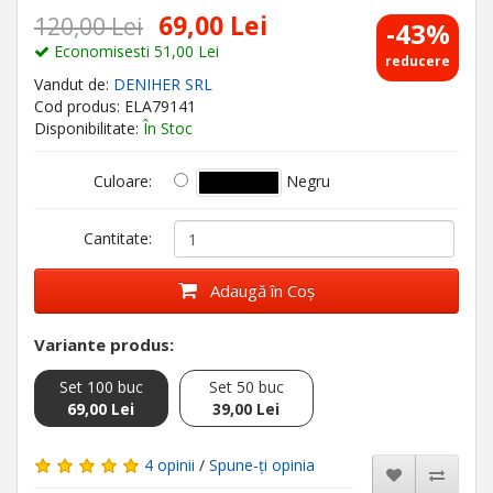
69,00 Lei
120,00 Lei
-43%
Economisesti 51,00 Lei
reducere
Vandut de:
DENIHER SRL
Cod produs: ELA79141
Disponibilitate:
În Stoc
Negru
Culoare:
Cantitate:
Adaugă în Coş
Variante produs:
Set 100 buc
Set 50 buc
69,00 Lei
39,00 Lei
4 opinii
/
Spune-ţi opinia