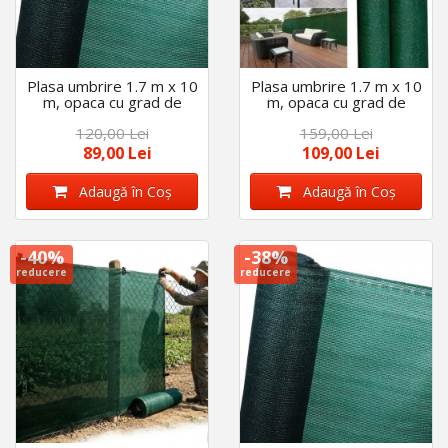
Plasa umbrire 1.7 m x 10
Plasa umbrire 1.7 m x 10
m, opaca cu grad de
m, opaca cu grad de
umbrire 80 %, densitate
umbrire 95%, densitate
120,00 Lei
159,00 Lei
90 g/m2
140g/m2
89,00 Lei
109,00 Lei
Adaugă în Coş
Adaugă în Coş
-40%
-38%
reducere
reducere