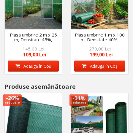
Plasa umbrire 2 m x 25
Plasa umbrire 1 m x 100
m, Densitate 45%,
m, Densitate 40%,
Protectie UV, ideala
Protectie UV verde,
145,00 Lei
270,00 Lei
pentru sere, terase,
ideala pentru sere,
total 50 M2
terase etc
109,00 Lei
199,00 Lei
Adaugă în Coş
Adaugă în Coş
Produse asemănătoare
-26%
-31%
reducere
reducere