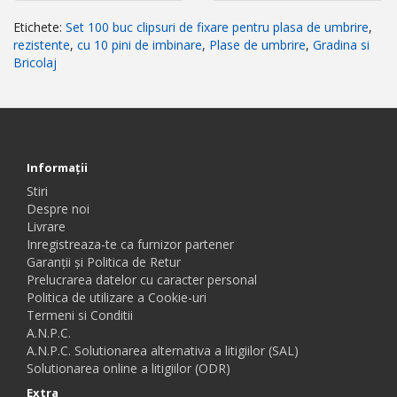
Etichete:
Set 100 buc clipsuri de fixare pentru plasa de umbrire
,
rezistente
,
cu 10 pini de imbinare
,
Plase de umbrire
,
Gradina si
Bricolaj
Informaţii
Stiri
Despre noi
Livrare
Inregistreaza-te ca furnizor partener
Garanții și Politica de Retur
Prelucrarea datelor cu caracter personal
Politica de utilizare a Cookie-uri
Termeni si Conditii
A.N.P.C.
A.N.P.C. Solutionarea alternativa a litigiilor (SAL)
Solutionarea online a litigiilor (ODR)
Extra