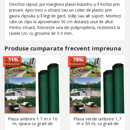
Deschizi clipsul, pui marginea plasei înăuntru și îl închizi prin
presare. Apoi treci o sfoară sau un colier de plastic prin
gaura clipsului și îl legi de gard, stâlp sau alt suport. Montezi
câte un clips la aproximativ 50 cm distanță unul de altul.
Pentru sfoară, folosește una din polipropilenă, rezistentă la
razele UV, cu grosime de 3-5 mm
.
Produse cumparate frecvent impreuna
-31%
-28%
reducere
reducere
Plasa umbrire 1.7 m x 10
Plasa verde umbrire 1,7
m, opaca cu grad de
m x 50 m, cu grad de
umbrire 95%, densitate
umbrire 95 % ideala