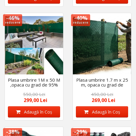
-46%
-40%
reducere
reducere
Plasa umbrire 1M x 50 M
Plasa umbrire 1.7 m x 25
,opaca cu grad de 95%
m, opaca cu grad de
ideala pentru garduri,
umbrire 95%, densitate
550,00 Lei
450,00 Lei
terase ,sere(140g/m2)
140 g/m2
299,00 Lei
269,00 Lei
Adaugă în Coş
Adaugă în Coş
-38%
-29%