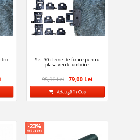
ntru
Set 50 cleme de fixare pentru
plasa verde umbrire
i
79,00 Lei
95,00 Lei
Adaugă în Coş
-23%
reducere