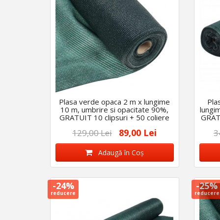
Plasa verde opaca 2 m x lungime
Pla
10 m, umbrire si opacitate 90%,
lungi
GRATUIT 10 clipsuri + 50 coliere
GRATU
89,00 Lei
129,00 Lei
3
Adaugă în Coş
-24%
-25%
reducere
reducere