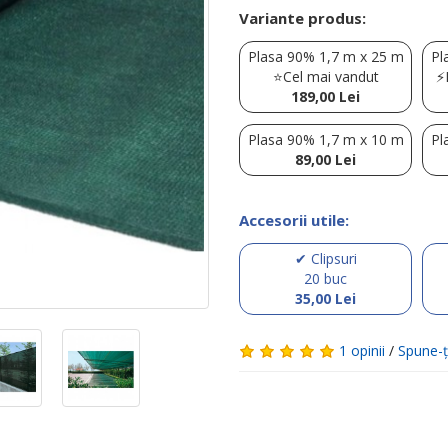
Variante produs:
Plasa 90% 1,7 m x 25 m
Pl
⭐Cel mai vandut
⚡
189,00 Lei
Plasa 90% 1,7 m x 10 m
Pl
89,00 Lei
Accesorii utile:
✔ Clipsuri
20 buc
35,00 Lei
1 opinii
/
Spune-ţ