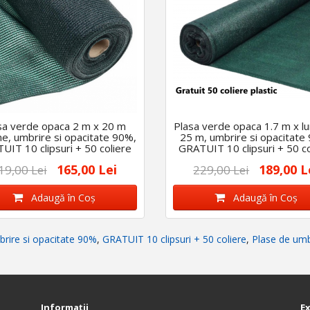
sa verde opaca 2 m x 20 m
Plasa verde opaca 1.7 m x l
me, umbrire si opacitate 90%,
25 m, umbrire si opacitate
UIT 10 clipsuri + 50 coliere
GRATUIT 10 clipsuri + 50 co
165,00 Lei
189,00 L
19,00 Lei
229,00 Lei
Adaugă în Coş
Adaugă în Coş
rire si opacitate 90%
,
GRATUIT 10 clipsuri + 50 coliere
,
Plase de umb
Informaţii
E