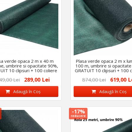
sa verde opaca 2 m x 40 m
Plasa verde opaca 2 m x lu
me, umbrire si opacitate 90%,
100 m, umbrire si opacitat
IT 10 clipsuri + 100 coliere
GRATUIT 10 clipsuri + 100 c
289,00 Lei
619,00 L
49,00 Lei
874,00 Lei
Adaugă în Coş
Adaugă în Coş
-17%
reducere