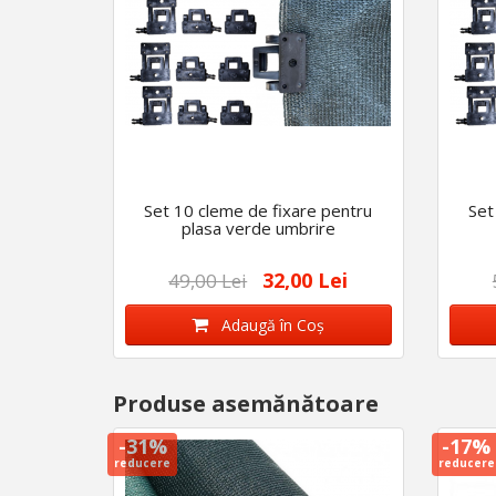
Set 10 cleme de fixare pentru
Set
plasa verde umbrire
32,00 Lei
49,00 Lei
Adaugă în Coş
Produse asemănătoare
-31%
-17%
reducere
reducere