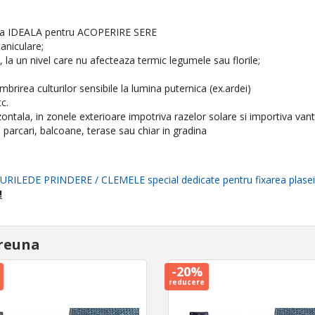
ura IDEALA pentru ACOPERIRE SERE
aniculare;
 la un nivel care nu afecteaza termic legumele sau florile;
mbrirea culturilor sensibile la lumina puternica (ex.ardei)
c.
ontala, in zonele exterioare impotriva razelor solare si importiva vantu
, parcari, balcoane, terase sau chiar in gradina
URILEDE PRINDERE / CLEMELE special dedicate pentru fixarea plasei
!
reuna
-20%
reducere