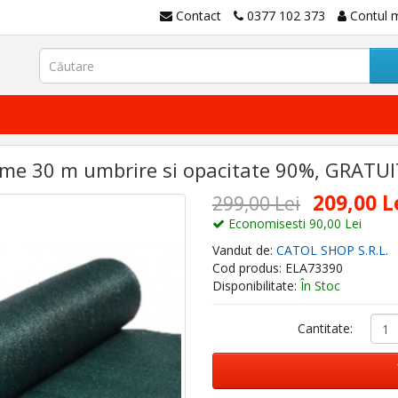
Contact
0377 102 373
Contul 
me 30 m umbrire si opacitate 90%, GRATUIT 
209,00 L
299,00 Lei
Economisesti 90,00 Lei
Vandut de:
CATOL SHOP S.R.L.
Cod produs: ELA73390
Disponibilitate:
În Stoc
Cantitate: