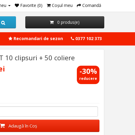
meu
Favorite (0)
Coşul meu
Comandă
0 produs(e)
Recomandari de sezon
0377 102 373
10 clipsuri + 50 coliere
ei
-30%
reducere
Adaugă în Coş