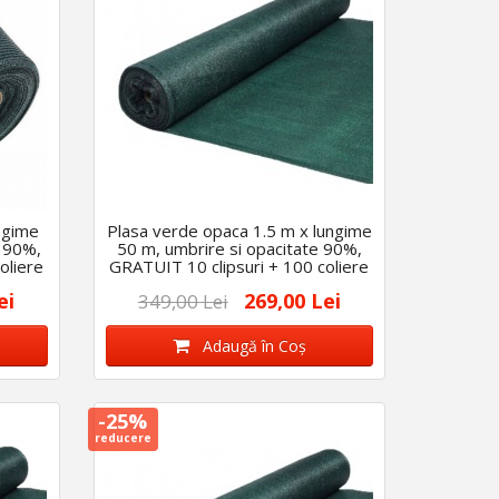
ngime
Plasa verde opaca 1.5 m x lungime
e 90%,
50 m, umbrire si opacitate 90%,
oliere
GRATUIT 10 clipsuri + 100 coliere
ei
269,00 Lei
349,00 Lei
Adaugă în Coş
-25%
reducere