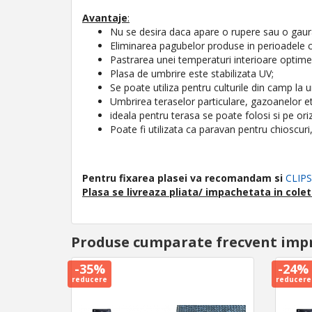
Avantaje
:
Nu se desira daca apare o rupere sau o ga
Eliminarea pagubelor produse in perioadele c
Pastrarea unei temperaturi interioare optime,
Plasa de umbrire este stabilizata UV;
Se poate utiliza pentru culturile din camp la u
Umbrirea teraselor particulare, gazoanelor et
ideala pentru terasa se poate folosi si pe oriz
Poate fi utilizata ca paravan pentru chioscuri
Pentru fixarea plasei va recomandam si
CLIPS
Plasa se livreaza pliata/ impachetata in colet
Produse cumparate frecvent imp
-35%
-24%
reducere
reducere