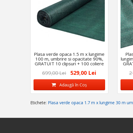
Plasa verde opaca 1.5 m x lungime
Pla
100 m, umbrire si opacitate 90%,
lungi
GRATUIT 10 clipsuri + 100 coliere
GRAT
529,00 Lei
699,00 Lei
2
Adaugă în Coş
Etichete:
Plasa verde opaca 1.7 m x lungime 30 m umb