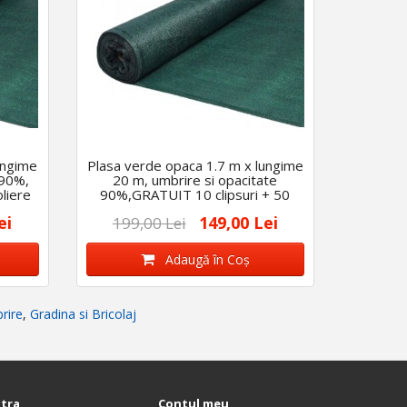
ungime
Plasa verde opaca 1.7 m x lungime
 90%,
20 m, umbrire si opacitate
liere
90%,GRATUIT 10 clipsuri + 50
coliere
ei
149,00 Lei
199,00 Lei
Adaugă în Coş
rire
,
Gradina si Bricolaj
xtra
Contul meu