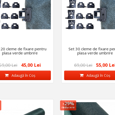
 20 cleme de fixare pentru
Set 30 cleme de fixare pe
plasa verde umbrire
plasa verde umbrire
45,00 Lei
55,00 Le
59,00 Lei
69,00 Lei
Adaugă în Coş
Adaugă în Coş
-29%
reducere