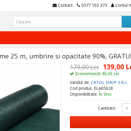
Contact
0377 102 373
Contul 
me 25 m, umbrire si opacitate 90%, GRATUIT
139,00 L
179,00 Lei
Economisesti 40,00 Lei
Vandut de:
CATOL SHOP S.R.L.
Cod produs: ELA65628
Disponibilitate:
În Stoc
Cantitate: