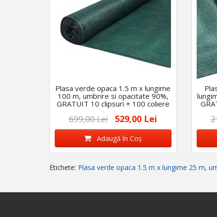
Plasa verde opaca 1.5 m x lungime
Pla
100 m, umbrire si opacitate 90%,
lungi
GRATUIT 10 clipsuri + 100 coliere
GRAT
529,00 Lei
699,00 Lei
2
Adaugă în Coş
Etichete:
Plasa verde opaca 1.5 m x lungime 25 m
,
um