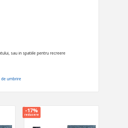
tului, sau in spatiile pentru recreere
 de umbrire
-17%
reducere