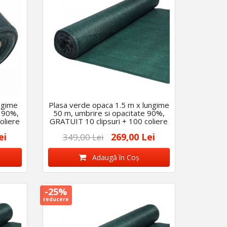
ngime
Plasa verde opaca 1.5 m x lungime
e 90%,
50 m, umbrire si opacitate 90%,
oliere
GRATUIT 10 clipsuri + 100 coliere
ei
269,00 Lei
349,00 Lei
Adaugă în Coş
-25%
reducere