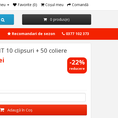
meu
Favorite (0)
Coşul meu
Comandă
0 produs(e)
Recomandari de sezon
0377 102 373
 10 clipsuri + 50 coliere
ei
-22%
reducere
Adaugă în Coş