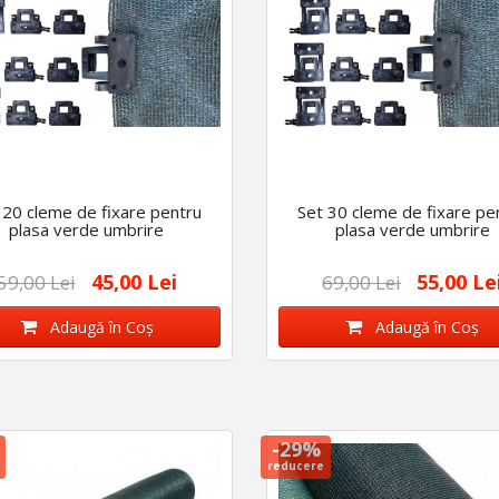
 20 cleme de fixare pentru
Set 30 cleme de fixare pe
plasa verde umbrire
plasa verde umbrire
45,00 Lei
55,00 Le
59,00 Lei
69,00 Lei
Adaugă în Coş
Adaugă în Coş
-29%
reducere