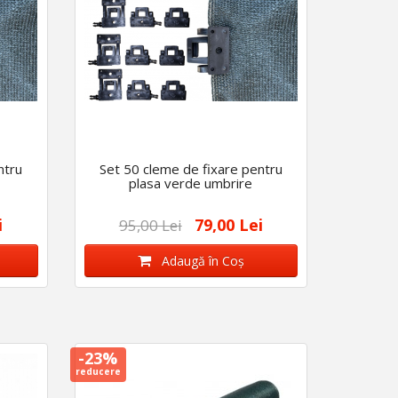
ntru
Set 50 cleme de fixare pentru
plasa verde umbrire
i
79,00 Lei
95,00 Lei
Adaugă în Coş
-23%
reducere