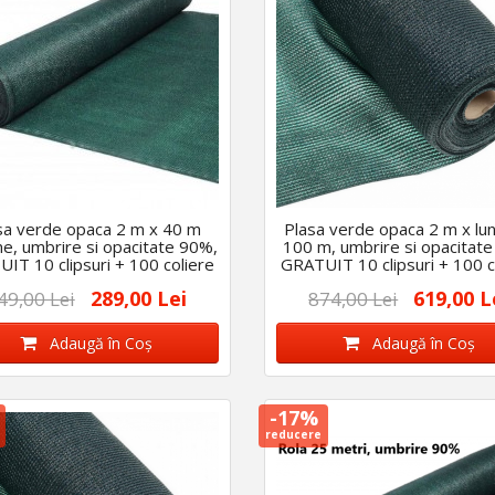
sa verde opaca 2 m x 40 m
Plasa verde opaca 2 m x lu
me, umbrire si opacitate 90%,
100 m, umbrire si opacitat
IT 10 clipsuri + 100 coliere
GRATUIT 10 clipsuri + 100 c
289,00 Lei
619,00 L
49,00 Lei
874,00 Lei
Adaugă în Coş
Adaugă în Coş
-17%
reducere