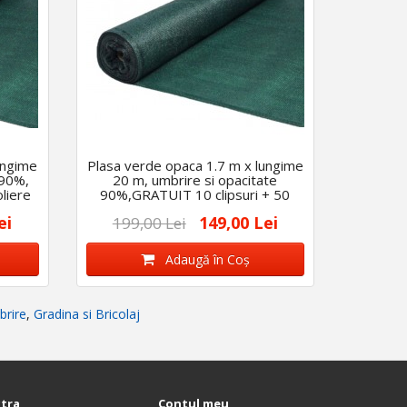
ungime
Plasa verde opaca 1.7 m x lungime
 90%,
20 m, umbrire si opacitate
liere
90%,GRATUIT 10 clipsuri + 50
coliere
ei
149,00 Lei
199,00 Lei
Adaugă în Coş
brire
,
Gradina si Bricolaj
xtra
Contul meu