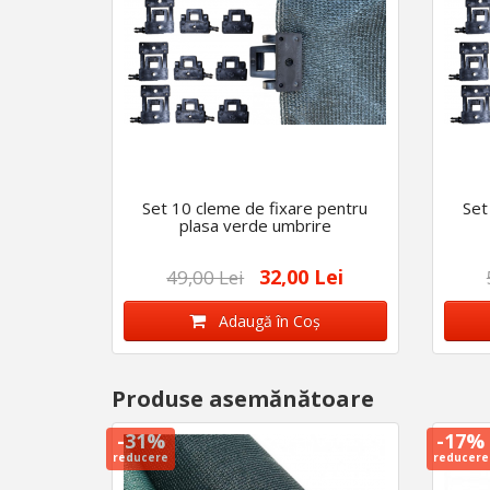
Set 10 cleme de fixare pentru
Set
plasa verde umbrire
32,00 Lei
49,00 Lei
Adaugă în Coş
Produse asemănătoare
-31%
-17%
reducere
reducere