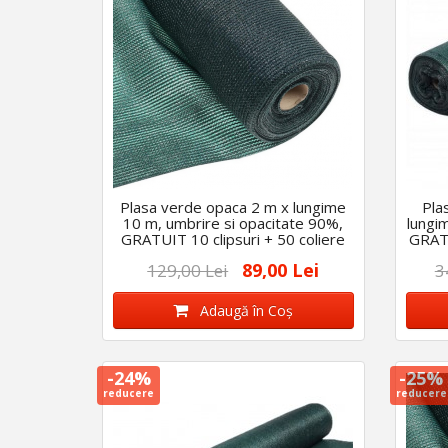
Plasa verde opaca 2 m x lungime
Pla
10 m, umbrire si opacitate 90%,
lungi
GRATUIT 10 clipsuri + 50 coliere
GRATU
89,00 Lei
129,00 Lei
3
Adaugă în Coş
-24%
-25%
reducere
reducere