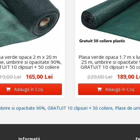
sa verde opaca 2 m x 20 m
Plasa verde opaca 1.7 m x l
me, umbrire si opacitate 90%,
25 m, umbrire si opacitate
UIT 10 clipsuri + 50 coliere
GRATUIT 10 clipsuri + 50 co
165,00 Lei
189,00 L
19,00 Lei
229,00 Lei
Adaugă în Coş
Adaugă în Coş
brire si opacitate 90%
,
GRATUIT 10 clipsuri + 50 coliere
,
Plase de um
Informaţii
E