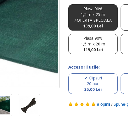
Plasa 90%
1,5 m x 25 m
⚡OFERTA SPECIALA
139,00 Lei
Plasa 90%
1,5 m x 20 m
119,00 Lei
Accesorii utile:
✔ Clipsuri
20 buc
35,00 Lei
8 opinii
/
Spune-ţ