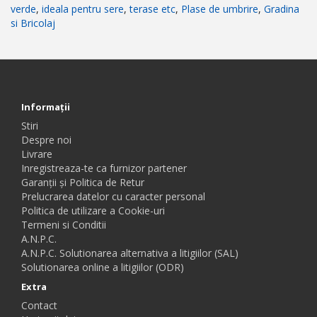
verde
,
ideala pentru sere
,
terase etc
,
Plase de umbrire
,
Gradina
si Bricolaj
Informaţii
Stiri
Despre noi
Livrare
Inregistreaza-te ca furnizor partener
Garanții și Politica de Retur
Prelucrarea datelor cu caracter personal
Politica de utilizare a Cookie-uri
Termeni si Conditii
A.N.P.C.
A.N.P.C. Solutionarea alternativa a litigiilor (SAL)
Solutionarea online a litigiilor (ODR)
Extra
Contact