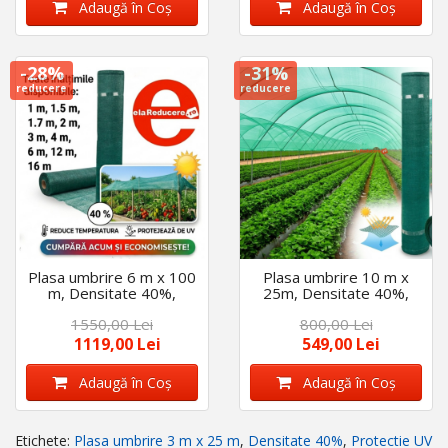
Adaugă în Coş
Adaugă în Coş
-28%
-31%
reducere
reducere
Plasa umbrire 6 m x 100
Plasa umbrire 10 m x
m, Densitate 40%,
25m, Densitate 40%,
Protectie UV verde,
Protectie UV verde,
1550,00 Lei
800,00 Lei
ideala pentru sere,
ideala pentru sere,
terase etc
terase etc.
1119,00 Lei
549,00 Lei
Adaugă în Coş
Adaugă în Coş
Etichete:
Plasa umbrire 3 m x 25 m
,
Densitate 40%
,
Protectie UV