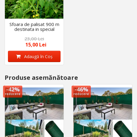
Sfoara de palisat 900 m
destinata in special
legarii legumelor
23,00 Lei
(rosiilor, ardeilor,
castravetilor)
15,00 Lei
Adaugă în Coş
Produse asemănătoare
-42%
-46%
reducere
reducere