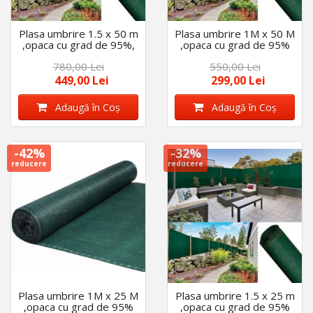
Plasa umbrire 1.5 x 50 m
Plasa umbrire 1M x 50 M
,opaca cu grad de 95%,
,opaca cu grad de 95%
ideala pentru garduri,
ideala pentru garduri,
780,00 Lei
550,00 Lei
terase ,sere (140g/m2)
terase ,sere(140g/m2)
449,00 Lei
299,00 Lei
Adaugă în Coş
Adaugă în Coş
-42%
-32%
reducere
reducere
Plasa umbrire 1M x 25 M
Plasa umbrire 1.5 x 25 m
,opaca cu grad de 95%
,opaca cu grad de 95%