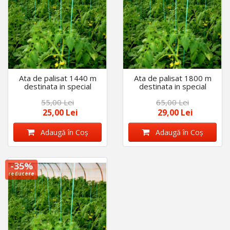
Ata de palisat 1440 m
Ata de palisat 1800 m
destinata in special
destinata in special
legarii legumelor
legarii legumelor
55,00 Lei
65,00 Lei
(rosiilor, ardeilor,
(rosiilor, ardeilor,
castravetilor)
castravetilor)
25,00 Lei
29,00 Lei
Adaugă în Coş
Adaugă în Coş
-35%
reducere