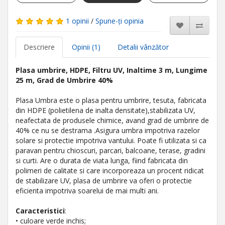
1 opinii
/
Spune-ţi opinia
Descriere
Opinii (1)
Detalii vânzător
Plasa umbrire, HDPE, Filtru UV, Inaltime 3 m, Lungime
25 m, Grad de Umbrire 40%
Plasa Umbra este o plasa pentru umbrire, tesuta, fabricata
din HDPE (polietilena de inalta densitate),stabilizata UV,
neafectata de produsele chimice, avand grad de umbrire de
40% ce nu se destrama .Asigura umbra impotriva razelor
solare si protectie impotriva vantului. Poate fi utilizata si ca
paravan pentru chioscuri, parcari, balcoane, terase, gradini
si curti. Are o durata de viata lunga, fiind fabricata din
polimeri de calitate si care incorporeaza un procent ridicat
de stabilizare UV, plasa de umbrire va oferi o protectie
eficienta impotriva soarelui de mai multi ani.
Caracteristici
:
• culoare verde inchis;