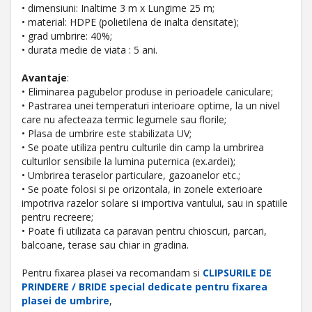
• dimensiuni: Inaltime 3 m x Lungime 25 m;
• material: HDPE (polietilena de inalta densitate);
• grad umbrire: 40%;
• durata medie de viata : 5 ani.
Avantaje
:
• Eliminarea pagubelor produse in perioadele caniculare;
• Pastrarea unei temperaturi interioare optime, la un nivel
care nu afecteaza termic legumele sau florile;
• Plasa de umbrire este stabilizata UV;
• Se poate utiliza pentru culturile din camp la umbrirea
culturilor sensibile la lumina puternica (ex.ardei);
• Umbrirea teraselor particulare, gazoanelor etc.;
• Se poate folosi si pe orizontala, in zonele exterioare
impotriva razelor solare si importiva vantului, sau in spatiile
pentru recreere;
• Poate fi utilizata ca paravan pentru chioscuri, parcari,
balcoane, terase sau chiar in gradina.
Pentru fixarea plasei va recomandam si
CLIPSURILE DE
PRINDERE / BRIDE special dedicate pentru fixarea
plasei de umbrire
,