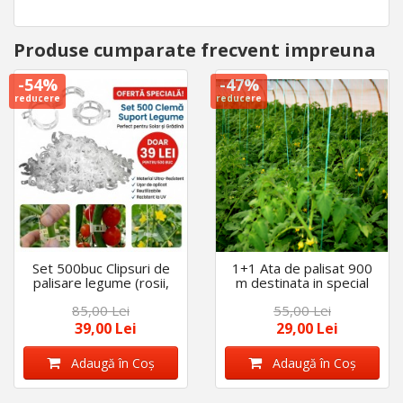
Produse cumparate frecvent impreuna
-54%
-47%
reducere
reducere
Set 500buc Clipsuri de
1+1 Ata de palisat 900
palisare legume (rosii,
m destinata in special
ardei, castraveti)ajuta la
legarii legumelor
85,00 Lei
55,00 Lei
prinderea tulpinii plantei
(rosiilor, ardeilor,
castravetilor)
39,00 Lei
29,00 Lei
Adaugă în Coş
Adaugă în Coş