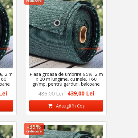
reducere
%, 2 m
Plasa groasa de umbrire 95%, 2 m
 160
x 20 m lungime, cu inele, 160
coane
gr/mp, pentru garduri, balcoane
etc
Lei
439,00 Lei
486,00 Lei
Adaugă în Coş
-39%
reducere