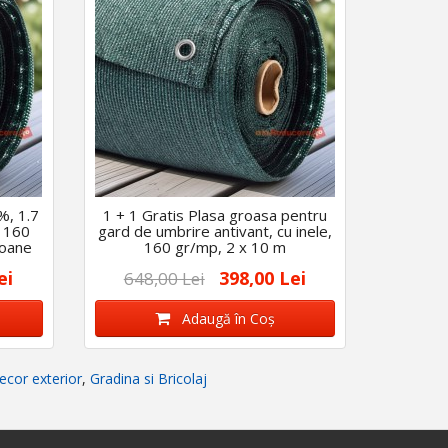
%, 1.7
1 + 1 Gratis Plasa groasa pentru
, 160
gard de umbrire antivant, cu inele,
coane
160 gr/mp, 2 x 10 m
ei
398,00 Lei
648,00 Lei
Adaugă în Coş
ecor exterior
,
Gradina si Bricolaj