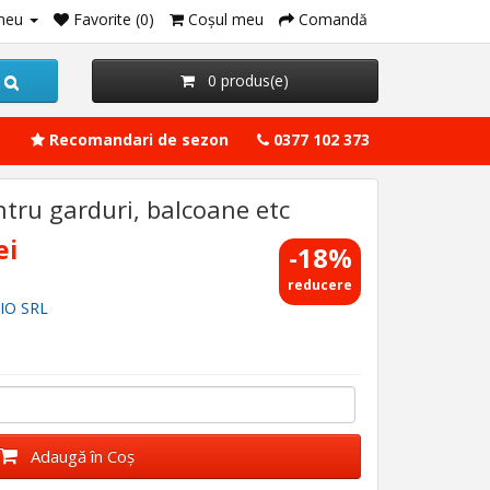
meu
Favorite (0)
Coşul meu
Comandă
0 produs(e)
Recomandari de sezon
0377 102 373
tru garduri, balcoane etc
ei
-18%
reducere
IO SRL
Adaugă în Coş