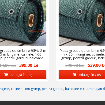
 groasa de umbrire 95%, 2 m
Plasa groasa de umbrire 95
5 m lungime, cu inele, 160
m x 25 m lungime, cu inele
p, pentru garduri, balcoane
gr/mp, pentru garduri, bal
etc
etc
399,00 Lei
539,00 L
14,00 Lei
598,00 Lei
Adaugă în Coş
Adaugă în Coş
ungime
,
cu inele
,
160 gr/mp
,
pentru garduri
,
balcoane etc
,
Amenajari d