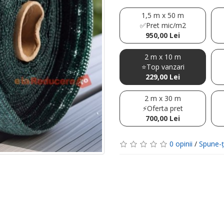
1,5 m x 50 m
✅Pret mic/m2
950,00 Lei
2 m x 10 m
⭐Top vanzari
229,00 Lei
2 m x 30 m
⚡Oferta pret
700,00 Lei
0 opinii
/
Spune-ţ