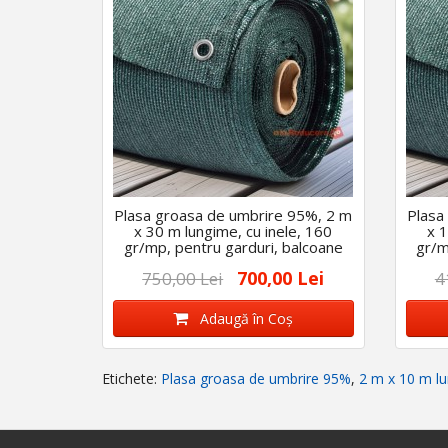
Plasa groasa de umbrire 95%, 2 m
Plasa
x 30 m lungime, cu inele, 160
x 1
gr/mp, pentru garduri, balcoane
gr/m
etc
700,00 Lei
750,00 Lei
4
Adaugă în Coş
Etichete:
Plasa groasa de umbrire 95%
,
2 m x 10 m l