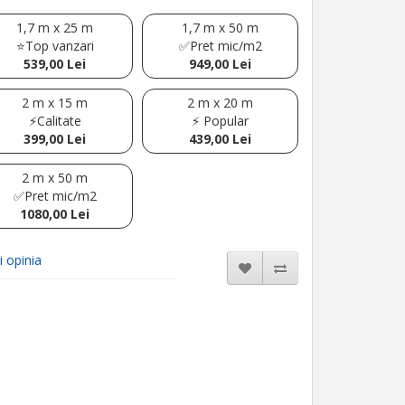
1,7 m x 25 m
1,7 m x 50 m
⭐Top vanzari
✅Pret mic/m2
539,00 Lei
949,00 Lei
2 m x 15 m
2 m x 20 m
⚡Calitate
⚡ Popular
399,00 Lei
439,00 Lei
2 m x 50 m
✅Pret mic/m2
1080,00 Lei
i opinia