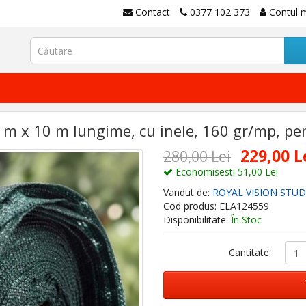
Contact
0377 102 373
Contul 
m x 10 m lungime, cu inele, 160 gr/mp, pen
229,00 L
280,00 Lei
Economisesti 51,00 Lei
Vandut de:
ROYAL VISION STUD
Cod produs: ELA124559
Disponibilitate:
În Stoc
Cantitate: