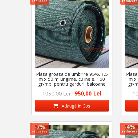
reducere
reducere
Plasa groasa de umbrire 95%, 1.5
Plasa
m x 50 m lungime, cu inele, 160
m x 
gr/mp, pentru garduri, balcoane
gr/m
etc
950,00 Lei
1050,00 Lei
10
Adaugă în Coş
-7%
-4%
reducere
reducere