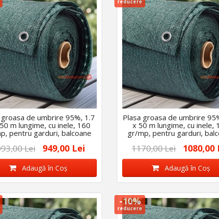
reducere
 groasa de umbrire 95%, 1.7
Plasa groasa de umbrire 95
50 m lungime, cu inele, 160
x 50 m lungime, cu inele,
p, pentru garduri, balcoane
gr/mp, pentru garduri, bal
etc
etc
949,00 Lei
1080,00 
93,00 Lei
1170,00 Lei
Adaugă în Coş
Adaugă în Coş
-10%
reducere