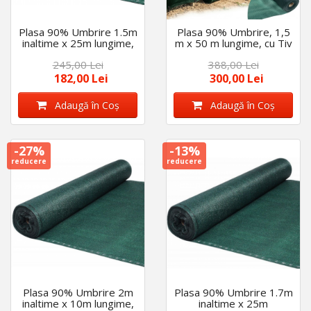
Plasa 90% Umbrire 1.5m
Plasa 90% Umbrire, 1,5
inaltime x 25m lungime,
m x 50 m lungime, cu Tiv
cu Tiv Si Ochiuri de
Si Ochiuri de Prindere,
245,00 Lei
388,00 Lei
Prindere Gratuit 50
Gratuit 100 Coliere
Coliere
Prindere
182,00 Lei
300,00 Lei
Adaugă în Coş
Adaugă în Coş
-27%
-13%
reducere
reducere
Plasa 90% Umbrire 2m
Plasa 90% Umbrire 1.7m
inaltime x 10m lungime,
inaltime x 25m