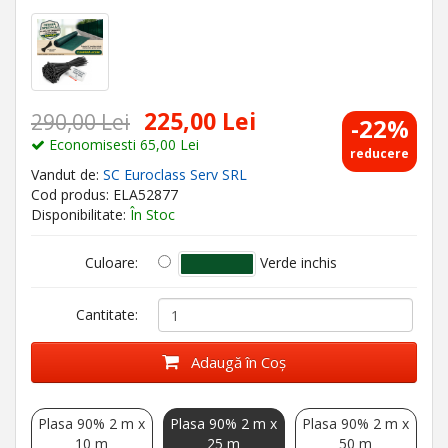
225,00 Lei
290,00 Lei
-22%
Economisesti 65,00 Lei
reducere
Vandut de:
SC Euroclass Serv SRL
Cod produs: ELA52877
Disponibilitate:
În Stoc
Verde inchis
Culoare:
Cantitate:
Adaugă în Coş
Plasa 90% 2 m x
Plasa 90% 2 m x
Plasa 90% 2 m x
10 m
25 m
50 m