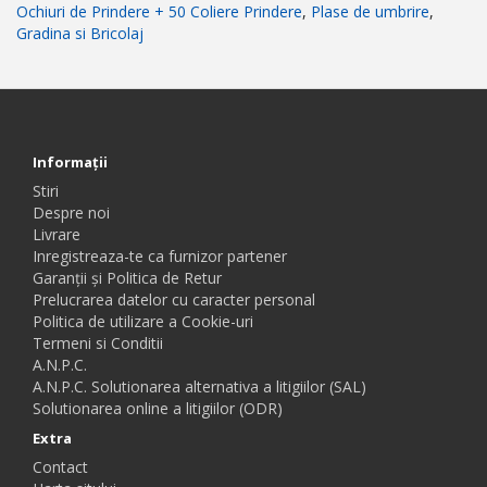
Ochiuri de Prindere + 50 Coliere Prindere
,
Plase de umbrire
,
Gradina si Bricolaj
Informaţii
Stiri
Despre noi
Livrare
Inregistreaza-te ca furnizor partener
Garanții și Politica de Retur
Prelucrarea datelor cu caracter personal
Politica de utilizare a Cookie-uri
Termeni si Conditii
A.N.P.C.
A.N.P.C. Solutionarea alternativa a litigiilor (SAL)
Solutionarea online a litigiilor (ODR)
Extra
Contact