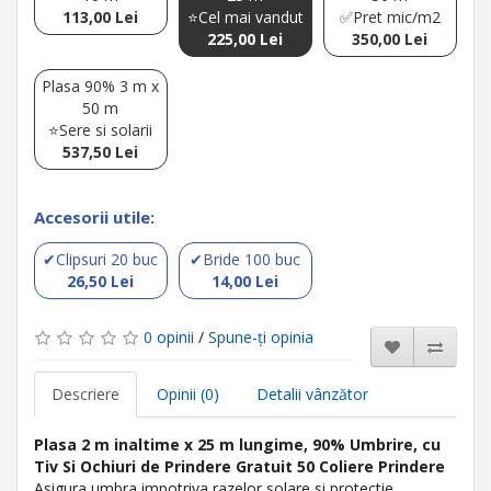
113,00 Lei
⭐Cel mai vandut
✅Pret mic/m2
225,00 Lei
350,00 Lei
Plasa 90% 3 m x
50 m
⭐Sere si solarii
537,50 Lei
Accesorii utile:
✔Clipsuri 20 buc
✔Bride 100 buc
26,50 Lei
14,00 Lei
0 opinii
/
Spune-ţi opinia
Descriere
Opinii (0)
Detalii vânzător
Plasa 2 m inaltime x 25 m lungime, 90% Umbrire, cu
Tiv Si Ochiuri de Prindere Gratuit 50 Coliere Prindere
Asigura umbra impotriva razelor solare si protectie