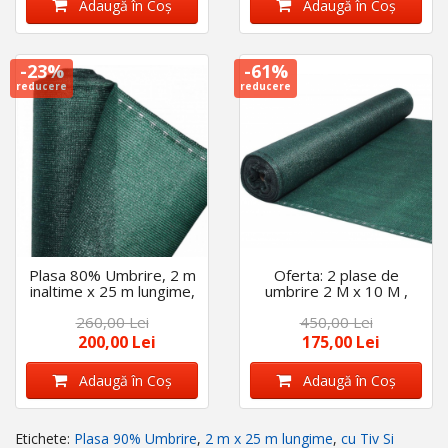
Adaugă în Coş
Adaugă în Coş
-23%
-61%
reducere
reducere
Plasa 80% Umbrire, 2 m
Oferta: 2 plase de
inaltime x 25 m lungime,
umbrire 2 M x 10 M ,
cu Tiv Si Ochiuri de
80% grad de umbrire +
260,00 Lei
450,00 Lei
Prindere, Gratuit 50
GRATUIT 50 coliere de
Coliere
prindere
200,00 Lei
175,00 Lei
Adaugă în Coş
Adaugă în Coş
Etichete:
Plasa 90% Umbrire
,
2 m x 25 m lungime
,
cu Tiv Si