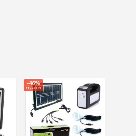
-46%
reducere