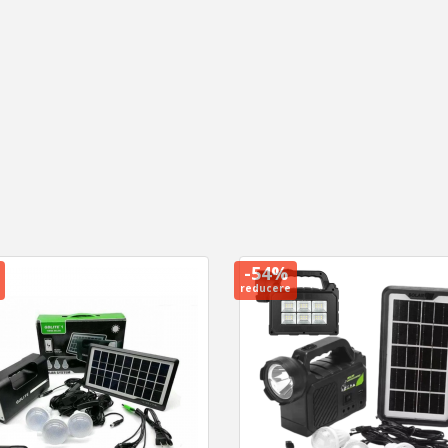
-54%
reducere