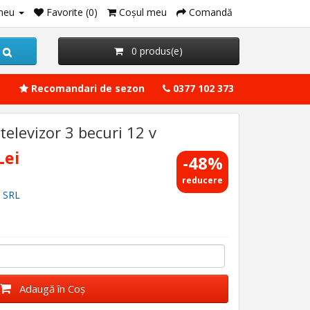
meu
Favorite (0)
Coşul meu
Comandă
0 produs(e)
Recomandari de sezon
0377 102 373
televizor 3 becuri 12 v
Lei
-48%
reducere
 SRL
Adaugă în Coş