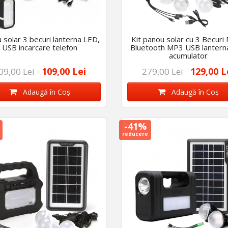
 solar 3 becuri lanterna LED,
Kit panou solar cu 3 Becuri
USB incarcare telefon
Bluetooth MP3 USB lantern
acumulator
109,00 Lei
129,00 L
09,00 Lei
279,00 Lei
Adaugă în Coş
Adaugă în Coş
-41%
reducere