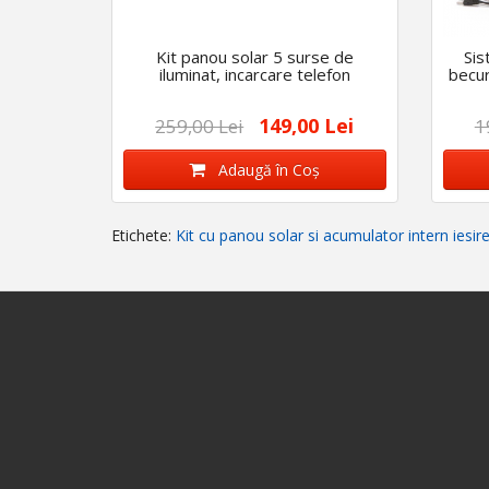
Kit panou solar 5 surse de
Sis
iluminat, incarcare telefon
becur
149,00 Lei
259,00 Lei
1
Adaugă în Coş
Etichete:
Kit cu panou solar si acumulator intern iesi