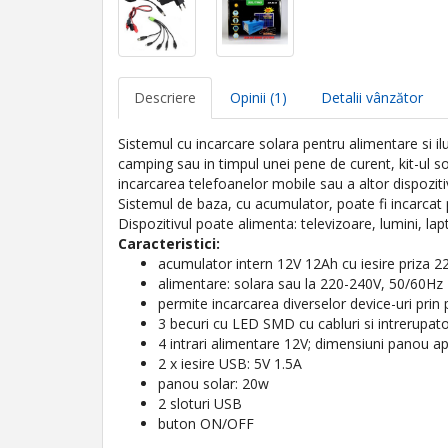
Descriere
Opinii (1)
Detalii vânzător
Sistemul cu incarcare solara pentru alimentare si ilu
camping sau in timpul unei pene de curent, kit-ul sol
incarcarea telefoanelor mobile sau a altor dispoziti
Sistemul de baza, cu acumulator, poate fi incarcat pr
Dispozitivul poate alimenta: televizoare, lumini, la
Caracteristici:
acumulator intern 12V 12Ah cu iesire priza 2
alimentare: solara sau la 220-240V, 50/60Hz
permite incarcarea diverselor device-uri prin 
3 becuri cu LED SMD cu cabluri si intrerupat
4 intrari alimentare 12V; dimensiuni panou a
2 x iesire USB: 5V 1.5A
panou solar: 20w
2 sloturi USB
buton ON/OFF