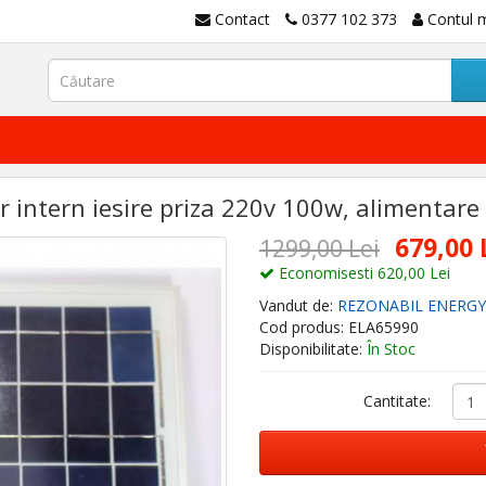
Contact
0377 102 373
Contul 
 intern iesire priza 220v 100w, alimentare 
679,00 
1299,00 Lei
Economisesti 620,00 Lei
Vandut de:
REZONABIL ENERGY
Cod produs: ELA65990
Disponibilitate:
În Stoc
Cantitate: