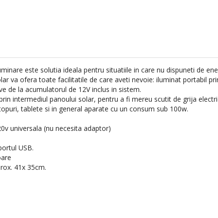
minare este solutia ideala pentru situatiile in care nu dispuneti de energ
ar va ofera toate facilitatile de care aveti nevoie: iluminat portabil p
ve de la acumulatorul de 12V inclus in sistem.
in intermediul panoului solar, pentru a fi mereu scutit de grija electrici
ptopuri, tablete si in general aparate cu un consum sub 100w.
20v universala (nu necesita adaptor)
portul USB.
oare
prox. 41x 35cm.