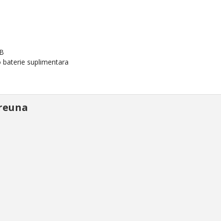
SB
o baterie suplimentara
reuna