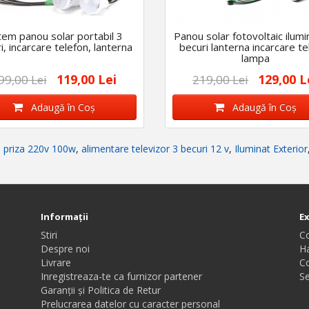
tem panou solar portabil 3
Panou solar fotovoltaic ilumi
i, incarcare telefon, lanterna
becuri lanterna incarcare te
lampa
119,00 Lei
129,00 L
99,00 Lei
219,00 Lei
Adaugă în Coş
Adaugă în Coş
re priza 220v 100w
,
alimentare televizor 3 becuri 12 v
,
Iluminat Exterior
Informaţii
E
Stiri
C
Despre noi
Ha
Livrare
C
Inregistreaza-te ca furnizor partener
Se
Garanții și Politica de Retur
Prelucrarea datelor cu caracter personal