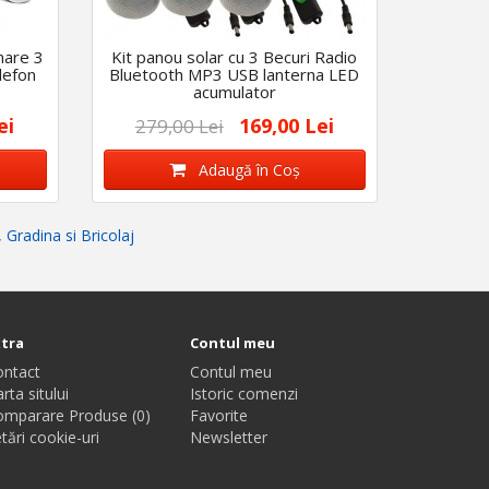
nare 3
Kit panou solar cu 3 Becuri Radio
lefon
Bluetooth MP3 USB lanterna LED
acumulator
ei
169,00 Lei
279,00 Lei
Adaugă în Coş
,
Gradina si Bricolaj
xtra
Contul meu
ontact
Contul meu
rta sitului
Istoric comenzi
omparare Produse (0)
Favorite
tări cookie-uri
Newsletter