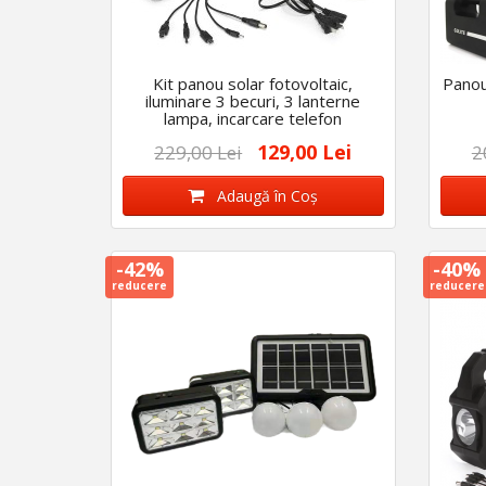
Kit panou solar fotovoltaic,
Panou
iluminare 3 becuri, 3 lanterne
lampa, incarcare telefon
129,00 Lei
229,00 Lei
2
Adaugă în Coş
-42%
-40%
reducere
reducere