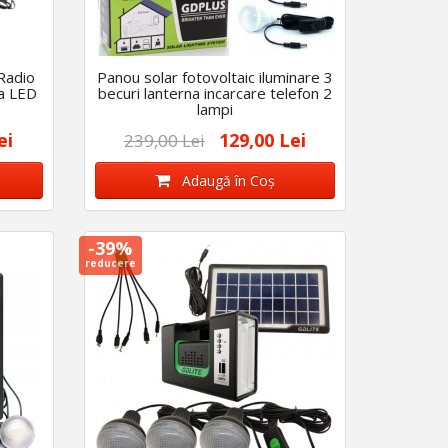
 Radio
Panou solar fotovoltaic iluminare 3
a LED
becuri lanterna incarcare telefon 2
lampi
ei
129,00 Lei
239,00 Lei
Adaugă în Coş
-39%
reducere