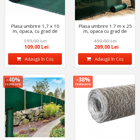
Plasa umbrire 1,7 x 10
Plasa umbrire 1.7 m x 25
m, opaca, cu grad de
m, opaca cu grad de
95%, ideala pentru
umbrire 95%, densitate
159,00 Lei
450,00 Lei
garduri, terase, calitate
140 g/m2
140 g/m2
109,00 Lei
269,00 Lei
Adaugă în Coş
Adaugă în Coş
-40%
-38%
reducere
reducere