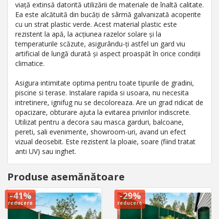
viață extinsă datorită utilizării de materiale de înaltă calitate.
Ea este alcătuită din bucăți de sârmă galvanizată acoperite
cu un strat plastic verde. Acest material plastic este
rezistent la apă, la acțiunea razelor solare și la
temperaturile scăzute, asigurându-ți astfel un gard viu
artificial de lungă durată și aspect proaspăt în orice condiții
climatice.
Asigura intimitate optima pentru toate tipurile de gradini,
piscine si terase. Instalare rapida si usoara, nu necesita
intretinere, ignifug nu se decoloreaza. Are un grad ridicat de
opacizare, obturare ajuta la evitarea privirilor indiscrete.
Utilizat pentru a decora sau masca garduri, balcoane,
pereti, sali evenimente, showroom-uri, avand un efect
vizual deosebit. Este rezistent la ploaie, soare (fiind tratat
anti UV) sau inghet.
Produse asemănătoare
-41%
-29%
reducere
reducere