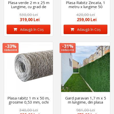
Plasa verde 2 m x 25 m
Plasa Rabitz Zincata, 1
Lungime, cu grad de
metru x lungime 50
umbrire 95% m, Calitate
metri , grosime fir 0.60
530,00 Lei
420,00 Lei
premium, densitate 140
mm
gr/m2
319,00 Lei
259,00 Lei
Adaugă în Coş
Adaugă în Coş
-33%
-31%
reducere
reducere
Plasa rabitz 1 m x 50 m,
Gard paravan 1,7 m x 5
grosime 0,53 mm, ochi
m lungime, din plasa
hexagon 2 cm
zincata impletita, calitate
340,00 Lei
981,00 Lei
premium, aspect natural