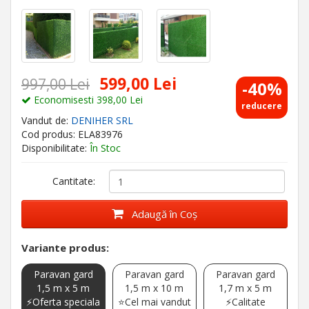
599,00 Lei
997,00 Lei
-40%
Economisesti 398,00 Lei
reducere
Vandut de:
DENIHER SRL
Cod produs: ELA83976
Disponibilitate:
În Stoc
Cantitate:
Adaugă în Coş
Variante produs:
Paravan gard
Paravan gard
Paravan gard
1,5 m x 5 m
1,5 m x 10 m
1,7 m x 5 m
⚡Oferta speciala
⭐Cel mai vandut
⚡Calitate