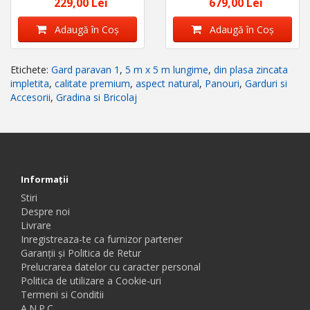
229,00 Lei
679,00 Lei
Adaugă în Coş
Adaugă în Coş
Etichete:
Gard paravan 1
,
5 m x 5 m lungime
,
din plasa zincata
impletita
,
calitate premium
,
aspect natural
,
Panouri
,
Garduri si
Accesorii
,
Gradina si Bricolaj
Informaţii
Stiri
Despre noi
Livrare
Inregistreaza-te ca furnizor partener
Garanții și Politica de Retur
Prelucrarea datelor cu caracter personal
Politica de utilizare a Cookie-uri
Termeni si Conditii
A.N.P.C.