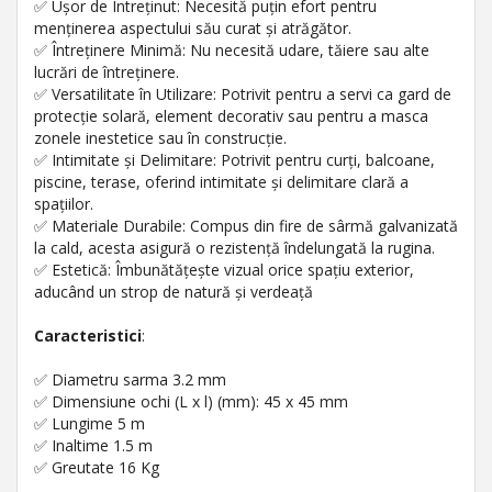
✅ Ușor de Întreținut: Necesită puțin efort pentru
menținerea aspectului său curat și atrăgător.
✅ Întreținere Minimă: Nu necesită udare, tăiere sau alte
lucrări de întreținere.
✅ Versatilitate în Utilizare: Potrivit pentru a servi ca gard de
protecție solară, element decorativ sau pentru a masca
zonele inestetice sau în construcție.
✅ Intimitate și Delimitare: Potrivit pentru curți, balcoane,
piscine, terase, oferind intimitate și delimitare clară a
spațiilor.
✅ Materiale Durabile: Compus din fire de sârmă galvanizată
la cald, acesta asigură o rezistență îndelungată la rugina.
✅ Estetică: Îmbunătățește vizual orice spațiu exterior,
aducând un strop de natură și verdeață
Caracteristici
:
✅ Diametru sarma 3.2 mm
✅ Dimensiune ochi (L x l) (mm): 45 x 45 mm
✅ Lungime 5 m
✅ Inaltime 1.5 m
✅ Greutate 16 Kg