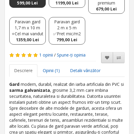
599,00 Lei
1199,00 Lei
premium
679,00 Lei
Paravan gard
Paravan gard
1,7 m x 10 m
2 m x 5 m
⭐Cel mai vandut
✅Pret mic/m2
1359,00 Lei
799,00 Lei
1 opinii
/
Spune-ţi opinia
Descriere
Opinii (1)
Detalii vânzător
Gard
modern, durabil, realizat din iarba artificiala din PVC si
sarma galvanizata
, grosime 3,2 mm care imbina
securitatea, naturaletea si durabilitatea. Datorita usurintei
instalarii puteti obtine un aspect frumos intr-un timp scurt.
Spre deosebire de alte modele de garduri, acesta ofera un
aspect elegant pentru locuinte, restaurante, terase,
cafenele, terenuri de tenis, ansambluri rezidentiale si multe
alte locatii. Cu plasa de gard paravan verde artificial, poți
crea un spațiu elegant și primitor, asigurându-ți confortul