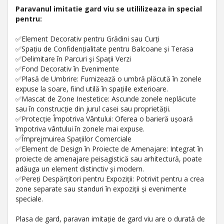
Paravanul imitatie gard viu se utililizeaza in special
pentru:
✅Element Decorativ pentru Grădini sau Curți
✅Spațiu de Confidențialitate pentru Balcoane și Terasa
✅Delimitare în Parcuri și Spații Verzi
✅Fond Decorativ în Evenimente
✅Plasă de Umbrire: Furnizează o umbră plăcută în zonele
expuse la soare, fiind utilă în spațiile exterioare.
✅Mascat de Zone Inestetice: Ascunde zonele neplăcute
sau în construcție din jurul casei sau proprietății.
✅Protecție Împotriva Vântului: Oferea o barieră ușoară
împotriva vântului în zonele mai expuse.
✅Împrejmuirea Spațiilor Comerciale
✅Element de Design în Proiecte de Amenajare: Integrat în
proiecte de amenajare peisagistică sau arhitectură, poate
adăuga un element distinctiv și modern.
✅Pereți Despărțitori pentru Expoziții: Potrivit pentru a crea
zone separate sau standuri în expoziții și evenimente
speciale.
Plasa de gard, paravan imitație de gard viu are o durată de