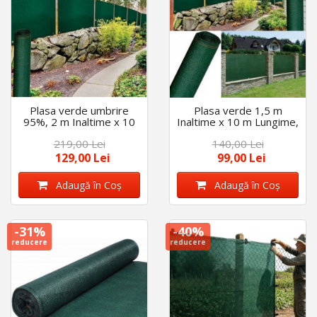
Plasa verde umbrire
Plasa verde 1,5 m
95%, 2 m Inaltime x 10
Inaltime x 10 m Lungime,
m Lungime, Calitate
cu grad de umbrire 95%
219,00 Lei
140,00 Lei
premium, densitate 140
, Calitate premium, 140
gr/m2
gr/m2
129,00 Lei
99,00 Lei
Adaugă în Coş
Adaugă în Coş
-31%
-40%
reducere
reducere