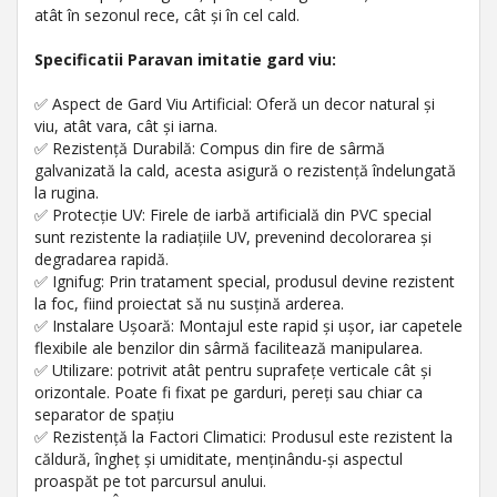
atât în sezonul rece, cât și în cel cald.
Specificatii Paravan imitatie gard viu:
✅ Aspect de Gard Viu Artificial: Oferă un decor natural și
viu, atât vara, cât și iarna.
✅ Rezistență Durabilă: Compus din fire de sârmă
galvanizată la cald, acesta asigură o rezistență îndelungată
la rugina.
✅ Protecție UV: Firele de iarbă artificială din PVC special
sunt rezistente la radiațiile UV, prevenind decolorarea și
degradarea rapidă.
✅ Ignifug: Prin tratament special, produsul devine rezistent
la foc, fiind proiectat să nu susțină arderea.
✅ Instalare Ușoară: Montajul este rapid și ușor, iar capetele
flexibile ale benzilor din sârmă facilitează manipularea.
✅ Utilizare: potrivit atât pentru suprafețe verticale cât și
orizontale. Poate fi fixat pe garduri, pereți sau chiar ca
separator de spațiu
✅ Rezistență la Factori Climatici: Produsul este rezistent la
căldură, îngheț și umiditate, menținându-și aspectul
proaspăt pe tot parcursul anului.