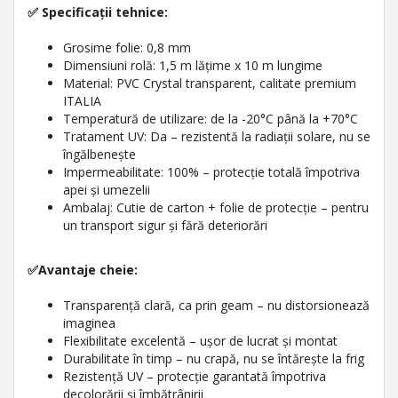
✅ Specificații tehnice:
Grosime folie: 0,8 mm
Dimensiuni rolă: 1,5 m lățime x 10 m lungime
Material: PVC Crystal transparent, calitate premium
ITALIA
Temperatură de utilizare: de la -20°C până la +70°C
Tratament UV: Da – rezistentă la radiații solare, nu se
îngălbenește
Impermeabilitate: 100% – protecție totală împotriva
apei și umezelii
Ambalaj: Cutie de carton + folie de protecție – pentru
un transport sigur și fără deteriorări
✅Avantaje cheie:
Transparență clară, ca prin geam – nu distorsionează
imaginea
Flexibilitate excelentă – ușor de lucrat și montat
Durabilitate în timp – nu crapă, nu se întărește la frig
Rezistență UV – protecție garantată împotriva
decolorării și îmbătrânirii