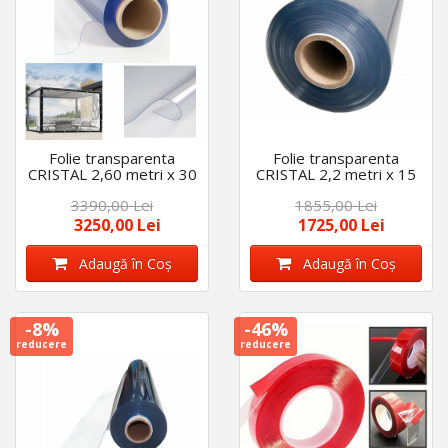
Folie transparenta
Folie transparenta
CRISTAL 2,60 metri x 30
CRISTAL 2,2 metri x 15
metri lungime, 0,8 mm
metri lungime, 0,8 mm
3390,00 Lei
1855,00 Lei
grosime rola, închidere
grosime rola, închidere
terase
terase
3250,00 Lei
1725,00 Lei
Adaugă în Coş
Adaugă în Coş
-8%
-46%
reducere
reducere