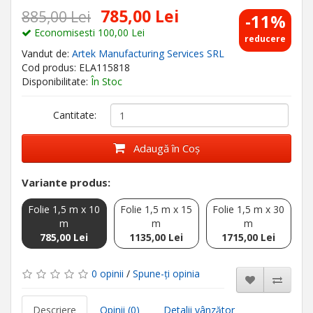
785,00 Lei
885,00 Lei
-11%
Economisesti 100,00 Lei
reducere
Vandut de:
Artek Manufacturing Services SRL
Cod produs: ELA115818
Disponibilitate:
În Stoc
Cantitate:
Adaugă în Coş
Variante produs:
Folie 1,5 m x 10
Folie 1,5 m x 15
Folie 1,5 m x 30
m
m
m
785,00 Lei
1135,00 Lei
1715,00 Lei
0 opinii
/
Spune-ţi opinia
Descriere
Opinii (0)
Detalii vânzător