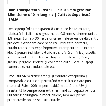
Folie Transparentă Cristal – Rola 0,8 mm grosime |
1,5m lățime x 10 m lungime | Calitate Superioară
ITALIA
Descoperiți folie transparentă Cristal de înaltă calitate,
fabricată în Italia, cu o grosime de 0,8 mm și dimensiuni de
1,8 metri lățime x 30 metri lungime – alegerea ideală pentru
proiecte exterioare care necesită vizibilitate perfectă,
durabilitate și protecție împotriva intemperiilor. Folia este
ideală pentru închideri exterioare și oferă un finisaj estetic
și funcțional pentru: Terase, foișoare, balcoane, Sere,
grădini, pergole, Prelate și copertine auto, Garduri, spații
comerciale, hale industriale etc
Produsul oferă transparență și claritate excepțională,
comparabilă cu sticla, permițând o vizibilitate clară prin
material. Este 100% impermeabilă, tratată anti-UV și
rezistentă la temperaturi extreme, fiind concepută pentru
utilizare îndelungată în medii dificile, fără a-și pierde
proprietățile optice sau structurale.