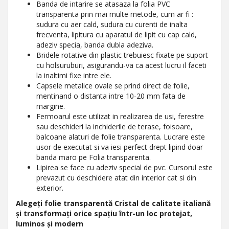
Banda de intarire se atasaza la folia PVC
transparenta prin mai multe metode, cum ar fi :
sudura cu aer cald, sudura cu curenti de inalta
frecventa, lipitura cu aparatul de lipit cu cap cald,
adeziv specia, banda dubla adeziva.
Bridele rotative din plastic trebuiesc fixate pe suport
cu holsuruburi, asigurandu-va ca acest lucru il faceti
la inaltimi fixe intre ele.
Capsele metalice ovale se prind direct de folie,
mentinand o distanta intre 10-20 mm fata de
margine.
Fermoarul este utilizat in realizarea de usi, ferestre
sau deschideri la inchiderile de terase, foisoare,
balcoane alaturi de folie transparenta. Lucrare este
usor de executat si va iesi perfect drept lipind doar
banda maro pe Folia transparenta.
Lipirea se face cu adeziv special de pvc. Cursorul este
prevazut cu deschidere atat din interior cat si din
exterior.
Alegeți folie transparentă Cristal de calitate italiană
și transformați orice spațiu într-un loc protejat,
luminos și modern