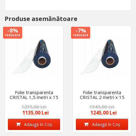
Produse asemănătoare
-8%
-7%
reducere
reducere
Folie transparenta
Folie transparenta
CRISTAL 1,5 metri x 15
CRISTAL 2 metri x 15
metri lungime, 0,8 mm
metri lungime, 0,8 mm
1235,00 Lei
1345,00 Lei
grosime rola, închidere
grosime rola, închidere
terase
terase
1135,00 Lei
1245,00 Lei
Adaugă în Coş
Adaugă în Coş