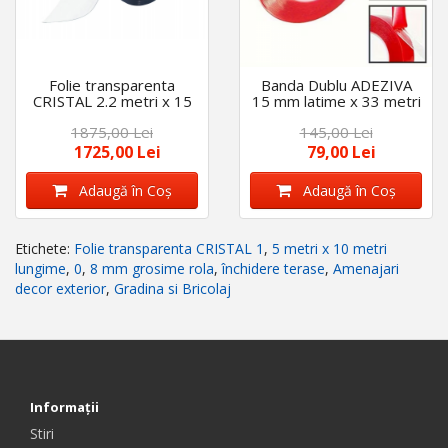
Folie transparenta
Banda Dublu ADEZIVA
CRISTAL 2.2 metri x 15
15 mm latime x 33 metri
metri lungime, 0,8 mm
lungime lipire Folie
1875,00 Lei
145,00 Lei
grosime rola, închidere
Transparenta, Prelata
terase
1725,00 Lei
79,00 Lei
Adaugă în Coş
Adaugă în Coş
Etichete:
Folie transparenta CRISTAL 1
,
5 metri x 10 metri
lungime
,
0
,
8 mm grosime rola
,
închidere terase
,
Amenajari
decor exterior
,
Gradina si Bricolaj
Informaţii
Stiri