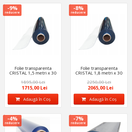
-9%
-8%
reducere
reducere
Folie transparenta
Folie transparenta
CRISTAL 1,5 metri x 30
CRISTAL 1,8 metri x 30
metri lungime, 0,8 mm
metri lungime, 0,8 mm
1895,00 Lei
2250,00 Lei
grosime rola, închidere
grosime rola, închidere
terase
terase
1715,00 Lei
2065,00 Lei
Adaugă în Coş
Adaugă în Coş
-4%
-7%
reducere
reducere