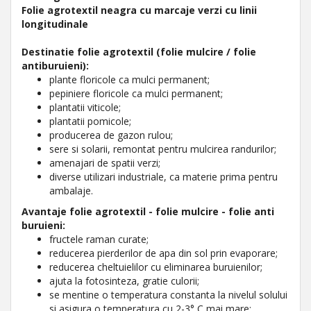
Folie agrotextil neagra cu marcaje verzi cu linii
longitudinale
Destinatie folie agrotextil (folie mulcire / folie
antiburuieni):
plante floricole ca mulci permanent;
pepiniere floricole ca mulci permanent;
plantatii viticole;
plantatii pomicole;
producerea de gazon rulou;
sere si solarii, remontat pentru mulcirea randurilor;
amenajari de spatii verzi;
diverse utilizari industriale, ca materie prima pentru
ambalaje.
Avantaje folie agrotextil - folie mulcire - folie anti
buruieni:
fructele raman curate;
reducerea pierderilor de apa din sol prin evaporare;
reducerea cheltuielilor cu eliminarea buruienilor;
ajuta la fotosinteza, gratie culorii;
se mentine o temperatura constanta la nivelul solului
si asigura o temperatura cu 2-3° C mai mare;