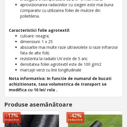
aprovizionarea radacinilor cu oxigen este mai buna
comparativ cu utilizarea foliei de mulcire din
polietilena.
Caracteristici folie agrotextil:
culoare: neagra;
dimensiuni: 1 x 25
absoarbe mai multe raze ultraviolete si raze infrarosii
fata de alte folii;
rezistenta la radiatii UV este de 5 ani;
densitatea foliei agrotextil este de 100 g/m2
marcaje verzi cu linii longitudinale
Nota informativa: In functie de numarul de bucati
achizitionate, taxa volumetrica de transport se
modifica cu 10 lei/ rola .
Produse asemănătoare
-17%
-42%
reducere
reducere