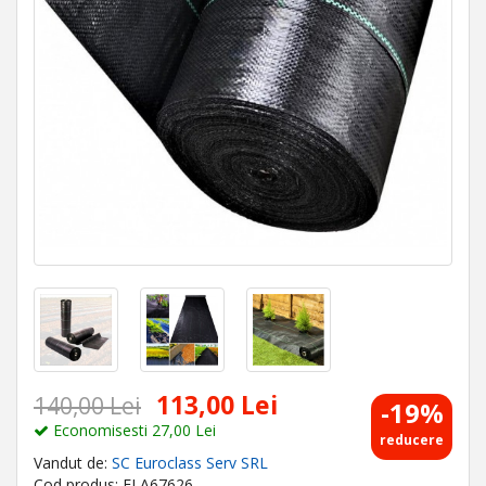
113,00 Lei
140,00 Lei
-19%
Economisesti 27,00 Lei
reducere
Vandut de:
SC Euroclass Serv SRL
Cod produs: ELA67626