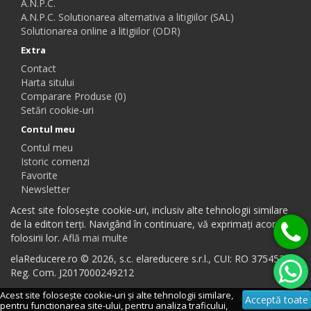
A.N.P.C.
A.N.P.C. Solutionarea alternativa a litigiilor (SAL)
Solutionarea online a litigiilor (ODR)
Extra
Contact
Harta sitului
Comparare Produse (0)
Setări cookie-uri
Contul meu
Contul meu
Istoric comenzi
Favorite
Newsletter
Acest site folosește cookie-uri, inclusiv alte tehnologii similare
de la editori terți. Navigând în continuare, vă exprimați acordul
folosirii lor.
Află mai multe
elaReducere.ro © 2026, s.c. elareducere s.r.l., CUI: RO 37545384,
Reg. Com. J2017000249212
Acest site folosește cookie-uri și alte tehnologii similare,
Acceptă toate
pentru functionarea site-ului, pentru analiza traficului,