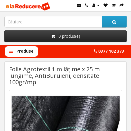
0 produs(e)
Produse
0377 102 373
Folie Agrotextil 1 m lățime x 25 m
lungime, AntiBuruieni, densitate
100gr/mp