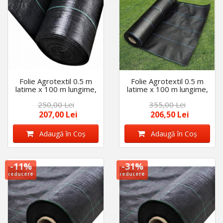
Folie Agrotextil 0.5 m
Folie Agrotextil 0.5 m
latime x 100 m lungime,
latime x 100 m lungime,
AntiBuruieni, densitate
AntiBuruieni, densitate
250,00 Lei
355,00 Lei
100gr/mp
100gr/mp
207,00 Lei
206,50 Lei
Adaugă în Coş
Adaugă în Coş
-11%
-31%
reducere
reducere