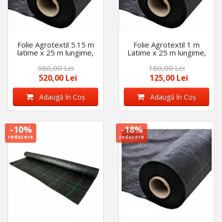
Folie Agrotextil 5.15 m
Folie Agrotextil 1 m
latime x 25 m lungime,
Latime x 25 m lungime,
AntiBuruieni, densitate
AntiBuruieni, 100gr/mp
586,00 Lei
180,00 Lei
100gr/mp
densitate
520,00 Lei
125,00 Lei
Adaugă în Coş
Adaugă în Coş
-10%
-18%
reducere
reducere