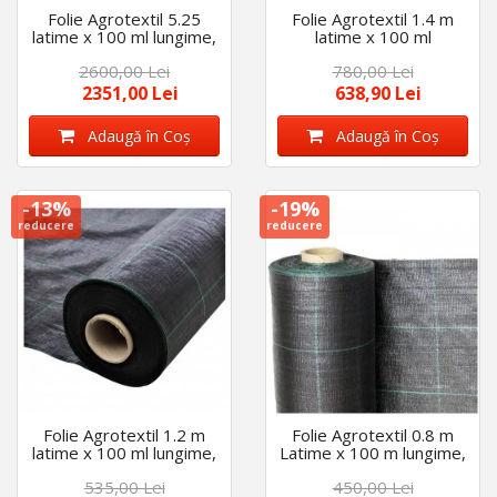
Folie Agrotextil 5.25
Folie Agrotextil 1.4 m
latime x 100 ml lungime,
latime x 100 ml
Folie mulcire - Folie
lungime,Folie mulcire -
2600,00 Lei
780,00 Lei
antiburuieni,100gr/mp
Folie
densitate
antiburuieni,100gr/mp
2351,00 Lei
638,90 Lei
densitate
Adaugă în Coş
Adaugă în Coş
-13%
-19%
reducere
reducere
Folie Agrotextil 1.2 m
Folie Agrotextil 0.8 m
latime x 100 ml lungime,
Latime x 100 m lungime,
mulcire -
AntiBuruieni, 100gr/mp
535,00 Lei
450,00 Lei
antiburuieni,100gr/mp
densitate