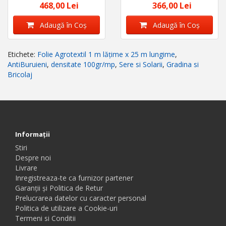
densitate
468,00 Lei
366,00 Lei
Adaugă în Coş
Adaugă în Coş
Etichete:
Folie Agrotextil 1 m lățime x 25 m lungime
,
AntiBuruieni
,
densitate 100gr/mp
,
Sere si Solarii
,
Gradina si
Bricolaj
Informaţii
Stiri
Despre noi
Livrare
Inregistreaza-te ca furnizor partener
Garanții și Politica de Retur
Prelucrarea datelor cu caracter personal
Politica de utilizare a Cookie-uri
Termeni si Conditii