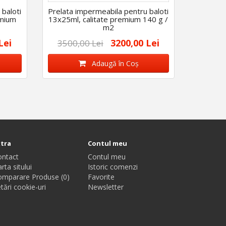
baloti
Prelata impermeabila pentru baloti
emium
13x25ml, calitate premium 140 g /
m2
Lei
3200,00 Lei
3500,00 Lei
Adaugă în Coş
xtra
Contul meu
ontact
Contul meu
rta sitului
Istoric comenzi
omparare Produse (0)
Favorite
tări cookie-uri
Newsletter