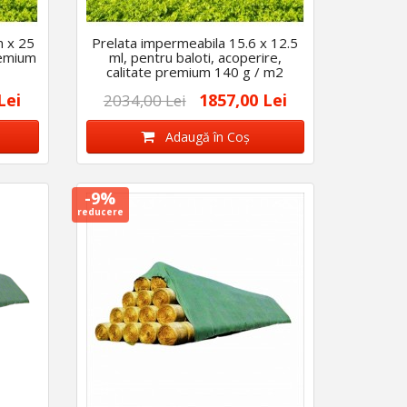
m x 25
Prelata impermeabila 15.6 x 12.5
remium
ml, pentru baloti, acoperire,
calitate premium 140 g / m2
Lei
1857,00 Lei
2034,00 Lei
Adaugă în Coş
-9%
reducere