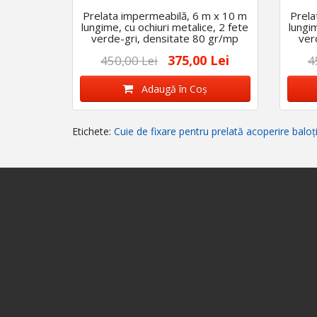
Prelata impermeabilă, 6 m x 10 m
Prela
lungime, cu ochiuri metalice, 2 fete
lungim
verde-gri, densitate 80 gr/mp
ver
375,00 Lei
450,00 Lei
4
Adaugă în Coş
Etichete:
Cuie de fixare pentru prelată acoperire baloț