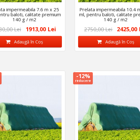
ata impermeabila 7.6 m x 25
Prelata impermeabila 10.4 
entru baloti, calitate premium
ml, pentru baloti, calitate p
140 g / m2
140 g / m2
1913,00 Lei
2425,00 
30,00 Lei
2750,00 Lei
Adaugă în Coş
Adaugă în Coş
-12%
reducere