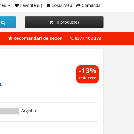
meu
Favorite (0)
Coşul meu
Comandă
0 produs(e)
Recomandari de sezon
0377 102 373
-13%
reducere
RL
Argintiu