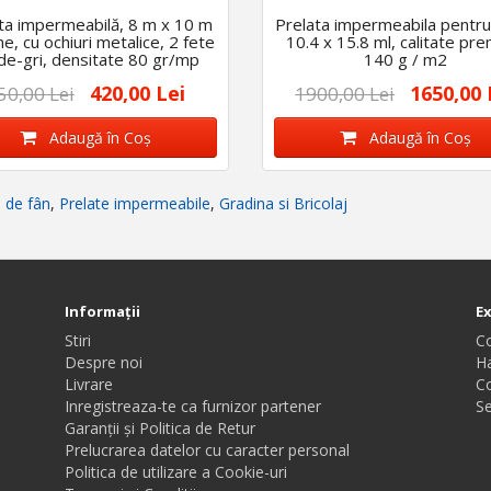
ta impermeabilă, 8 m x 10 m
Prelata impermeabila pentru 
e, cu ochiuri metalice, 2 fete
10.4 x 15.8 ml, calitate pr
de-gri, densitate 80 gr/mp
140 g / m2
420,00 Lei
1650,00 
50,00 Lei
1900,00 Lei
Adaugă în Coş
Adaugă în Coş
i de fân
,
Prelate impermeabile
,
Gradina si Bricolaj
Informaţii
E
Stiri
C
Despre noi
Ha
Livrare
C
Inregistreaza-te ca furnizor partener
Se
Garanții și Politica de Retur
Prelucrarea datelor cu caracter personal
Politica de utilizare a Cookie-uri