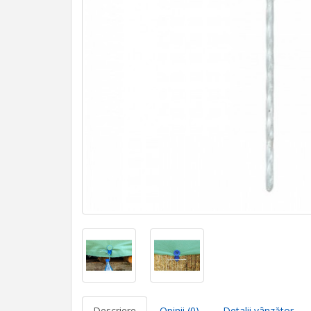
Descriere
Opinii (0)
Detalii vânzător