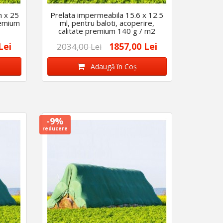
m x 25
Prelata impermeabila 15.6 x 12.5
remium
ml, pentru baloti, acoperire,
calitate premium 140 g / m2
Lei
1857,00 Lei
2034,00 Lei
Adaugă în Coş
-9%
reducere