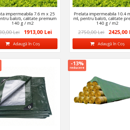
ata impermeabila 7.6 m x 25
Prelata impermeabila 10.4 
entru baloti, calitate premium
ml, pentru baloti, calitate p
140 g / m2
140 g / m2
1913,00 Lei
2425,00 
30,00 Lei
2750,00 Lei
Adaugă în Coş
Adaugă în Coş
-13%
reducere