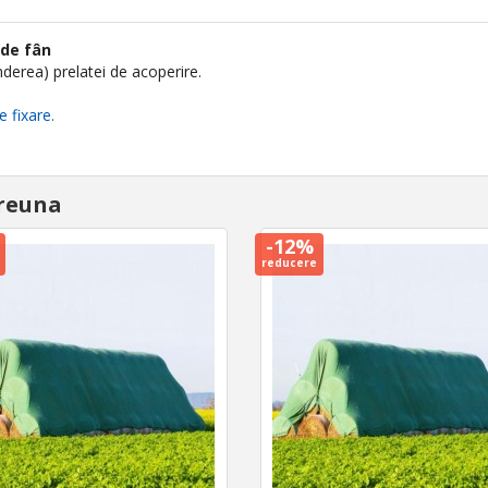
 de fân
nderea) prelatei de acoperire.
 fixare.
reuna
-12%
reducere