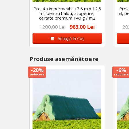
Prelata impermeabila 7.6 m x 12.5
Prel
ml, pentru baloti, acoperire,
ml, p
calitate premium 140 g / m2
963,00 Lei
1200,00 Lei
20
Adaugă în Coş
Produse asemănătoare
-20%
-6%
reducere
reducere