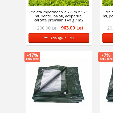
Prelata impermeabila 7.6 m x 12.5
Prel
ml, pentru baloti, acoperire,
ml, p
calitate premium 140 g / m2
963,00 Lei
1200,00 Lei
20
Adaugă în Coş
-17%
-7%
reducere
reducere