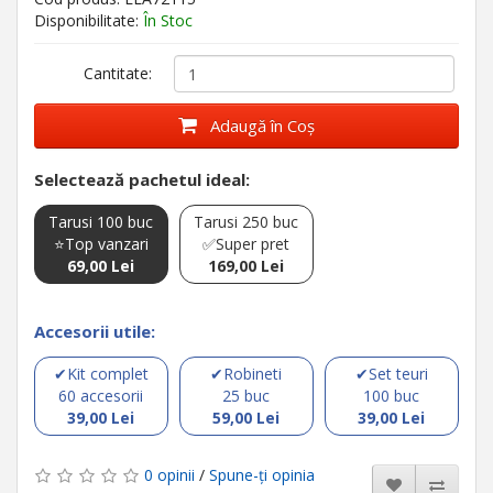
Disponibilitate:
În Stoc
Cantitate:
Adaugă în Coş
Selectează pachetul ideal:
Tarusi 100 buc
Tarusi 250 buc
⭐Top vanzari
✅Super pret
69,00 Lei
169,00 Lei
Accesorii utile:
✔Kit complet
✔Robineti
✔Set teuri
60 accesorii
25 buc
100 buc
39,00 Lei
59,00 Lei
39,00 Lei
0 opinii
/
Spune-ţi opinia