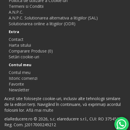
Politica de utilizare a Cookie-uri
Termeni si Conditii
A.N.P.C.
A.N.P.C. Solutionarea alternativa a litigiilor (SAL)
Solutionarea online a litigiilor (ODR)
Extra
Contact
Harta sitului
Comparare Produse (0)
Setări cookie-uri
Contul meu
Contul meu
Istoric comenzi
Favorite
Newsletter
Acest site folosește cookie-uri, inclusiv alte tehnologii similare
de la editori terți. Navigând în continuare, vă exprimați acordul
folosirii lor.
Află mai multe
elaReducere.ro © 2026, s.c. elareducere s.r.l., CUI: RO 37545384,
Reg. Com. J2017000249212