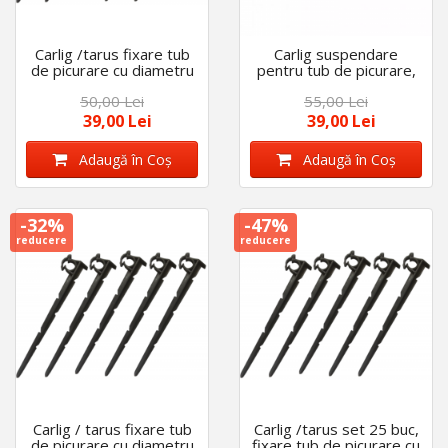
Carlig /tarus fixare tub
Carlig suspendare
de picurare cu diametru
pentru tub de picurare,
de 16 mm - 20 mm, set
set 100 buc, diametru
50,00 Lei
55,00 Lei
50 bucati, lungime tija 26
de 16 mm
cm
39,00 Lei
39,00 Lei
Adaugă în Coş
Adaugă în Coş
-32%
-47%
reducere
reducere
Carlig / tarus fixare tub
Carlig /tarus set 25 buc,
de picurare cu diametru
fixare tub de picurare cu