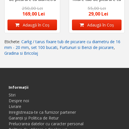
de 16 mm - 20 mm, set
diametru de 16 mm,
250,00 Lei
55,00 Lei
250 bucati
lungime tija 26 cm
169,00 Lei
29,00 Lei
Adaugă în Coş
Adaugă în Coş
Etichete:
Carlig / tarus fixare tub de picurare cu diametru de 16
mm - 20 mm
,
set 100 bucati
,
Furtunuri si Benzi de picurare
,
Gradina si Bricolaj
Informaţii
Stiri
Despre noi
Livrare
Inregistreaza-te ca furnizor partener
Garanții și Politica de Retur
Prelucrarea datelor cu caracter personal