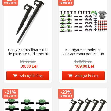
reducere
reducere
Carlig / tarus fixare tub
Kit irigare complet cu
de picurare cu diametru
212 accesorii pentru tub
de 16 mm - 20 mm, set
de picurare de 16 mm
50,00 Lei
150,00 Lei
50 bucati
39,00 Lei
109,00 Lei
Adaugă în Coş
Adaugă în Coş
-21%
-23%
reducere
reducere