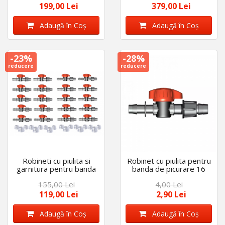
199,00 Lei
379,00 Lei
Adaugă în Coş
Adaugă în Coş
-23%
-28%
reducere
reducere
Robineti cu piulita si
Robinet cu piulita pentru
garnitura pentru banda
banda de picurare 16
de picurare, diametru 16
mm , garnitura inclusa
155,00 Lei
4,00 Lei
mm, set 50 bucati
119,00 Lei
2,90 Lei
Adaugă în Coş
Adaugă în Coş