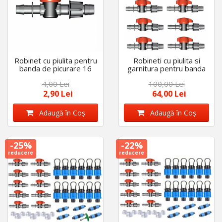
Robinet cu piulita pentru
Robineti cu piulita si
banda de picurare 16
garnitura pentru banda
mm , garnitura inclusa
de picurare, diametru 16
4,00 Lei
100,00 Lei
mm, set 25 bucati
2,90 Lei
64,00 Lei
Adaugă în Coş
Adaugă în Coş
-25%
-22%
reducere
reducere