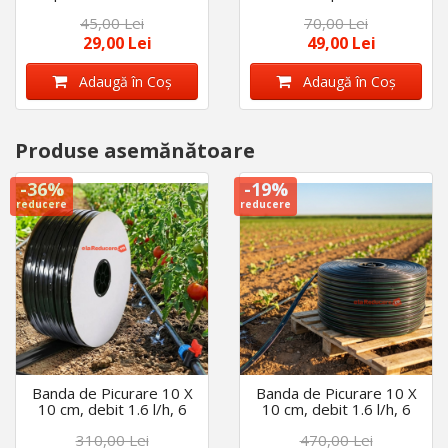
100 bucati
strangere, set 25 buc
45,00 Lei
70,00 Lei
29,00 Lei
49,00 Lei
Adaugă în Coş
Adaugă în Coş
Produse asemănătoare
-36%
-19%
reducere
reducere
Banda de Picurare 10 X
Banda de Picurare 10 X
10 cm, debit 1.6 l/h, 6
10 cm, debit 1.6 l/h, 6
mil, diametru 16 mm,
mil, diametru 16 mm,
310,00 Lei
470,00 Lei
500 m/rola, cu DUZE
1000 m/rola, cu DUZE