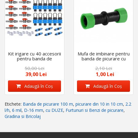
Kit irigare cu 40 accesorii
Mufa de imbinare pentru
pentru banda de
banda de picurare cu
picurare de 16 mm
inele, 22 x 22 mm
50,00 Lei
2,10 Lei
39,00 Lei
1,00 Lei
Adaugă în Coş
Adaugă în Coş
Etichete:
Banda de picurare 100 m
,
picurare din 10 in 10 cm
,
2.2
l/h
,
6 mil
,
D-16 mm
,
cu DUZE
,
Furtunuri si Benzi de picurare
,
Gradina si Bricolaj