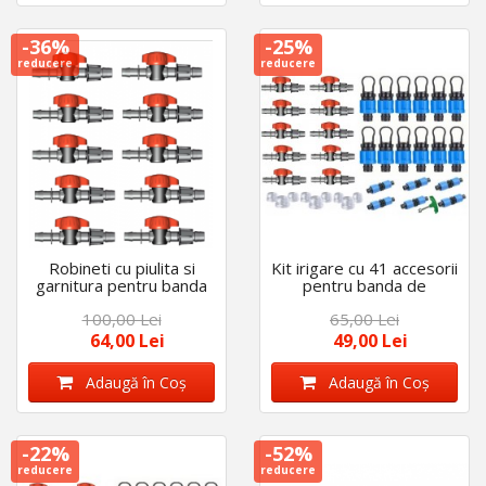
-36%
-25%
reducere
reducere
Robineti cu piulita si
Kit irigare cu 41 accesorii
garnitura pentru banda
pentru banda de
de picurare, diametru 16
picurare de 16 mm
100,00 Lei
65,00 Lei
mm, set 25 bucati
64,00 Lei
49,00 Lei
Adaugă în Coş
Adaugă în Coş
-22%
-52%
reducere
reducere