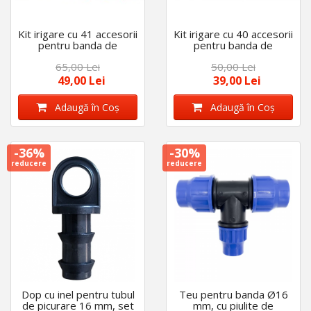
Kit irigare cu 41 accesorii
Kit irigare cu 40 accesorii
pentru banda de
pentru banda de
picurare de 16 mm
picurare de 16 mm
65,00 Lei
50,00 Lei
49,00 Lei
39,00 Lei
Adaugă în Coş
Adaugă în Coş
-36%
-30%
reducere
reducere
Dop cu inel pentru tubul
Teu pentru banda Ø16
de picurare 16 mm, set
mm, cu piulite de