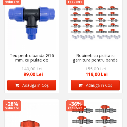
reducere
reducere
Teu pentru banda Ø16
Robineti cu piulita si
mm, cu piulite de
garnitura pentru banda
strangere, set 50 buc.
de picurare, diametru 16
140,00 Lei
155,00 Lei
mm, set 50 bucati
99,00 Lei
119,00 Lei
Adaugă în Coş
Adaugă în Coş
-28%
-36%
reducere
reducere