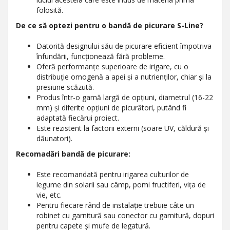
folosită.
De ce să optezi pentru o bandă de picurare S-Line?
Datorită designului său de picurare eficient împotriva
înfundării, funcționează fără probleme.
Oferă performanțe superioare de irigare, cu o
distribuție omogenă a apei și a nutrienților, chiar și la
presiune scăzută.
Produs într-o gamă largă de opțiuni, diametrul (16-22
mm) și diferite opțiuni de picurători, putând fi
adaptată fiecărui proiect.
Este rezistent la factorii externi (soare UV, căldură și
dăunatori).
Recomadări
bandă de picurare:
Este recomandată pentru irigarea culturilor de
legume din solarii sau câmp, pomi fructiferi, vița de
vie, etc.
Pentru fiecare rând de instalație trebuie câte un
robinet cu garnitură sau conector cu garnitură, dopuri
pentru capete și mufe de legatură.