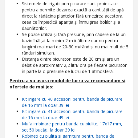
Sistemele de irigații prin picurare sunt proiectate
pentru a permite dozarea exactă a cantității de apă
direct la rădăcina plantelor fără umezirea acestora,
ceea ce împiedică apariția și înmulțirea bolilor și a
dăunătorilor.
Se poate utiliza și fără presiune, prin cădere de la un
bazin înălțat la minim 2 m înălțime dar nu pentru
lungimi mai mari de 20-30 m/rând și nu mai mult de 5
rânduri simultan.
Distanța dintre picuratori este de 20 cm și are un
debit de aproximativ 2,2 litri/ ora pe fiecare picurător
în parte la o presiune de lucru de 1 atmosferă.
Pentru a va usura modul de lucru va recomandam si
ofertele de mai jos:
Kit irigare cu 40 accesorii pentru banda de picurare
de 16 mm la doar 39 lei
Kit irigare cu 41 accesorii pentru banda de picurare
de 16 mm la doar 49 lei
Mufa imbinare pentru banda cu piulite, 17x17 mm,
set 50 bucăți, la doar 39 lei
Robineti cu piulita si garnitura pentru banda de