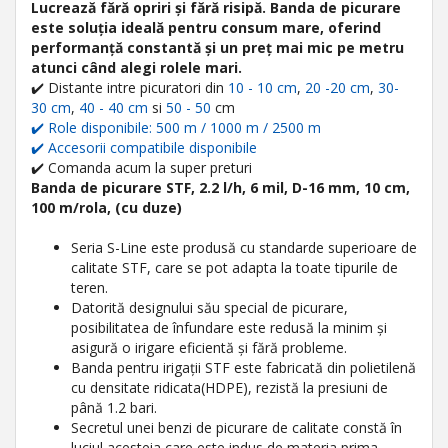
Lucrează fără opriri și fără risipă. Banda de picurare
este soluția ideală pentru consum mare, oferind
performanță constantă și un preț mai mic pe metru
atunci când alegi rolele mari.
✔️ Distante intre picuratori din
10 - 10 cm
,
20 -20 cm
,
30-
30 cm
,
40 - 40 cm
si
50 - 50
cm
✔️ Role disponibile: 500 m / 1000 m / 2500 m
✔️ Accesorii compatibile disponibile
✔️ Comanda acum la super preturi
Banda de picurare STF, 2.2 l/h, 6 mil, D-16 mm, 10 cm,
100 m/rola, (cu duze)
Seria S-Line este produsă cu standarde superioare de
calitate STF, care se pot adapta la toate tipurile de
teren.
Datorită designului său special de picurare,
posibilitatea de înfundare este redusă la minim și
asigură o irigare eficientă și fără probleme.
Banda pentru irigații STF este fabricată din polietilenă
cu densitate ridicata(HDPE), rezistă la presiuni de
până 1.2 bari.
Secretul unei benzi de picurare de calitate constă în
luciul acesteia care este indus de materia prima