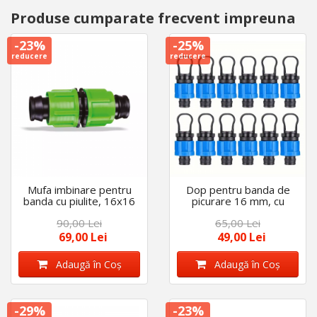
Produse cumparate frecvent impreuna
-23%
-25%
reducere
reducere
Mufa imbinare pentru
Dop pentru banda de
banda cu piulite, 16x16
picurare 16 mm, cu
mm, set 50 bucati
piulita , set 50 bucati
90,00 Lei
65,00 Lei
69,00 Lei
49,00 Lei
Adaugă în Coş
Adaugă în Coş
-29%
-23%