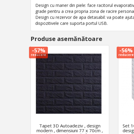
Design cu maner din piele: face racitorul evaporativ 
grade pentru a crea propria zona de racire persona
Design cu rezervor de apa detasabil: va poate ajuta
dispozitivele care suporta portul USB.
Produse asemănătoare
-57%
-56%
reducere
reducere
Tapet 3D Autoadeziv , design
Set 1
modern , dimensiuni 77 x 70cm ,
desig