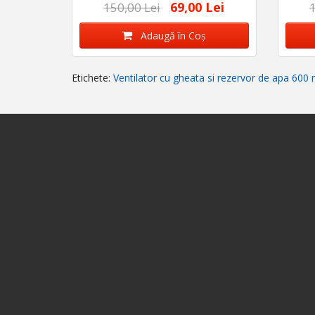
69,00 Lei
150,00 Lei
1
Adaugă în Coş
Etichete:
Ventilator cu gheata si rezervor de apa 600 