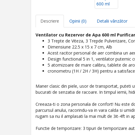
Descriere
Opinii (0)
Detalii vânzător
Ventilator cu Rezervor de Apa 600 ml
Purifica
3 Trepte de Viteza, 3 Trepde Pulverizare, Co
Dimensiune 22.5 x 15 x 7 cm, Alb
Acest racitor personal de aer combina un aer 
Design functional 5 in 1, ventilator puternic
5 atomizoare de mare calibru, tablete de arom
cronometru (1H / 2H / 3H) pentru a satisfac
Maner clasic din piele, usor de transportat, puteti ut
bucurati de senzatia de racoare. In timpul iemii, hid
Creeaza-ti o zona personala de confort! Nu este doar
parcursul anului, racorindu-va in vara calda si umid
rugam sa nu il amplasati la mai mult de 3it-4ft in
Functie de temporizare: 3 tipuri de temporizare aut