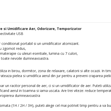
re si Umidificare Aer, Odorizare, Temporizator
nectivitate USB
conditionat portabil si un umidificator atomizant.
 cu zgomot redus,
aterapie cu uleiuri esentiale, lumina cu 7 culori,
e toate nevoile dumneavoastra.
iliza in birou, dormitor, zona de relaxare, calatorii si alte ocazii. In ti
rateaza pielea si umidifica aerul din jur pentru a preveni craparea pielii
 un racitor personal de aer, ci si un umidificator de aer. Puteti utiliz
ificand aerul in toamna si iama uscata. Are trei viteze: reduce temper
 apropierea dumneavoastra
omata (1H / 2H / 3H), puteti alege cel mai potrivit timp pentru a va b