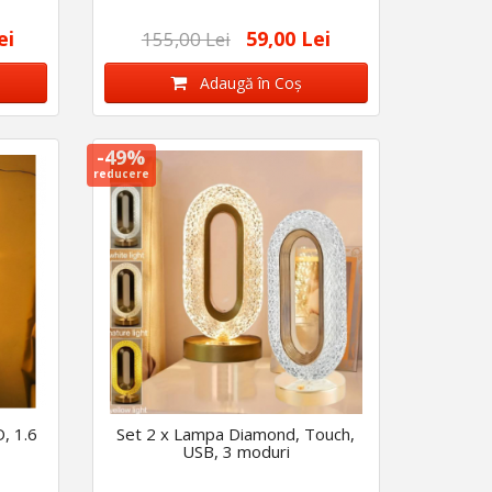
ei
59,00 Lei
155,00 Lei
Adaugă în Coş
-49%
reducere
D, 1.6
Set 2 x Lampa Diamond, Touch,
USB, 3 moduri