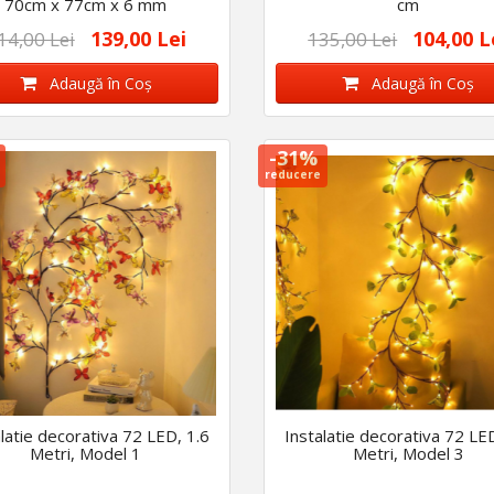
70cm x 77cm x 6 mm
cm
139,00 Lei
104,00 L
14,00 Lei
135,00 Lei
Adaugă în Coş
Adaugă în Coş
-31%
reducere
latie decorativa 72 LED, 1.6
Instalatie decorativa 72 LE
Metri, Model 1
Metri, Model 3