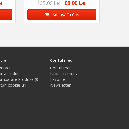
i
69,00 Lei
135,00 Lei
Adaugă în Coş
xtra
Contul meu
ontact
Contul meu
rta sitului
Istoric comenzi
omparare Produse (0)
Favorite
tări cookie-uri
Newsletter