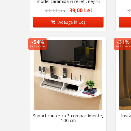
model caramida in relief , negru
39,00 Lei
90,00 Lei
3
Adaugă în Coş
-54%
-31%
reducere
reducere
Suport router cu 3 compartimente,
Insta
100 cm