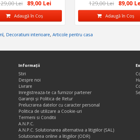
89,00 Lei
89,00 Le
29,00 Lei
129,00 Lei
Adaugă în Coş
Adaugă în Coş
ml
,
Decoratiuni interioare
,
Articole pentru casa
Informaţii
E
Stiri
C
Despre noi
Ha
Livrare
C
Inregistreaza-te ca furnizor partener
Se
Garanții și Politica de Retur
Prelucrarea datelor cu caracter personal
Politica de utilizare a Cookie-uri
Termeni si Conditii
A.N.P.C.
A.N.P.C. Solutionarea alternativa a litigiilor (SAL)
Solutionarea online a litigiilor (ODR)