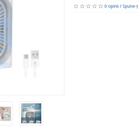
0 opinii
/
Spune-ţ