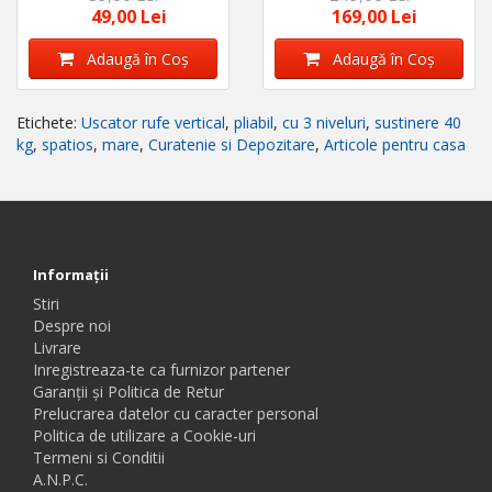
surub M6
49,00 Lei
169,00 Lei
Adaugă în Coş
Adaugă în Coş
Etichete:
Uscator rufe vertical
,
pliabil
,
cu 3 niveluri
,
sustinere 40
kg
,
spatios
,
mare
,
Curatenie si Depozitare
,
Articole pentru casa
Informaţii
Stiri
Despre noi
Livrare
Inregistreaza-te ca furnizor partener
Garanții și Politica de Retur
Prelucrarea datelor cu caracter personal
Politica de utilizare a Cookie-uri
Termeni si Conditii
A.N.P.C.