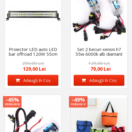
Proiector LED auto LED
Set 2 becuri xenon h7
bar offroad 120W 55cm
55w 6000k alb diamant
120 w
259,00 Lei
129,00 Lei
129,00 Lei
79,00 Lei
Adaugă în Coş
Adaugă în Coş
-45%
-49%
reducere
reducere