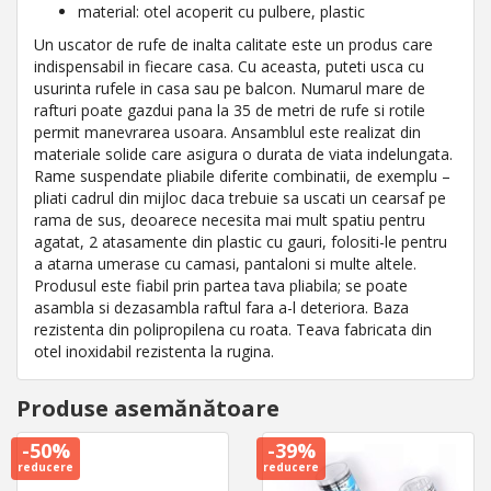
material: otel acoperit cu pulbere, plastic
Un uscator de rufe de inalta calitate este un produs care
indispensabil in fiecare casa. Cu aceasta, puteti usca cu
usurinta rufele in casa sau pe balcon. Numarul mare de
rafturi poate gazdui pana la 35 de metri de rufe si rotile
permit manevrarea usoara. Ansamblul este realizat din
materiale solide care asigura o durata de viata indelungata.
Rame suspendate pliabile diferite combinatii, de exemplu –
pliati cadrul din mijloc daca trebuie sa uscati un cearsaf pe
rama de sus, deoarece necesita mai mult spatiu pentru
agatat, 2 atasamente din plastic cu gauri, folositi-le pentru
a atarna umerase cu camasi, pantaloni si multe altele.
Produsul este fiabil prin partea tava pliabila; se poate
asambla si dezasambla raftul fara a-l deteriora. Baza
rezistenta din polipropilena cu roata. Teava fabricata din
otel inoxidabil rezistenta la rugina.
Produse asemănătoare
-50%
-39%
reducere
reducere