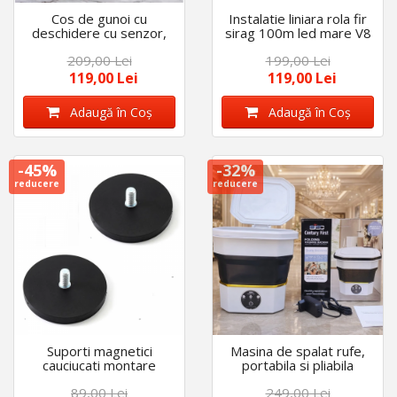
Cos de gunoi cu
Instalatie liniara rola fir
deschidere cu senzor,
sirag 100m led mare V8
pliabil 8l pana la 17.5l
multicolor alb rece,
209,00 Lei
199,00 Lei
119,00 Lei
119,00 Lei
Adaugă în Coş
Adaugă în Coş
-45%
-32%
reducere
reducere
Suporti magnetici
Masina de spalat rufe,
cauciucati montare
portabila si pliabila
proiector, Led Bar forta
89,00 Lei
249,00 Lei
20kg, diametru 66mm,