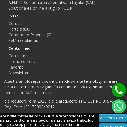
A.N.P.C. Solutionarea alternativa a litigiilor (SAL)
Solutionarea online a litigiilor (ODR)
Extra
Contact
Harta sitului
Comparare Produse (0)
Setări cookie-uri
Contul meu
Contul meu
Istoric comenzi
Favorite
Newsletter
Acest site folosește cookie-uri, inclusiv alte tehnologii similare
de la editori terți. Navigând în continuare, vă exprimați acordul
folosirii lor.
Află mai multe
elaReducere.ro © 2026, s.c. elareducere s.r.l., CUI: RO 37545384,
Reg. Com. J2017000249212
Acest site folosește cookie-uri și alte tehnologii similare,
Acceptă toate
pentru functionarea site-ului, pentru analiza traficului,
dar și cu scop publicitar. Navigând în continuare,