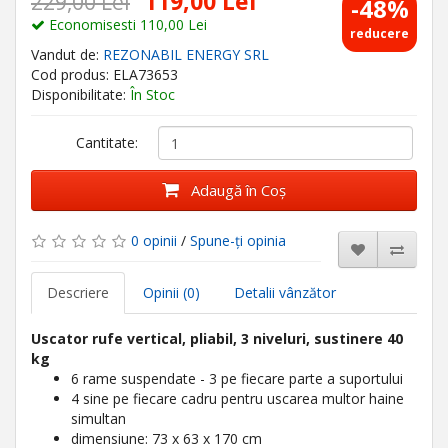
119,00 Lei
229,00 Lei
-48%
Economisesti 110,00 Lei
reducere
Vandut de:
REZONABIL ENERGY SRL
Cod produs: ELA73653
Disponibilitate:
În Stoc
Cantitate:
Adaugă în Coş
0 opinii
/
Spune-ţi opinia
Descriere
Opinii (0)
Detalii vânzător
Uscator rufe vertical, pliabil, 3 niveluri, sustinere 40
kg
6 rame suspendate - 3 pe fiecare parte a suportului
4 sine pe fiecare cadru pentru uscarea multor haine
simultan
dimensiune: 73 x 63 x 170 cm