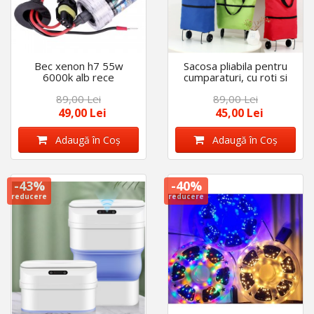
Bec xenon h7 55w
Sacosa pliabila pentru
6000k alb rece
cumparaturi, cu roti si
maner geanta
89,00 Lei
89,00 Lei
49,00 Lei
45,00 Lei
Adaugă în Coş
Adaugă în Coş
-43%
-40%
reducere
reducere