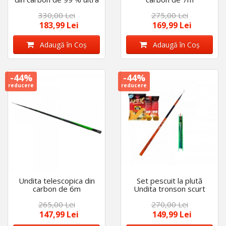
usoara EagleKingyang
330,00 Lei
275,00 Lei
183,99 Lei
169,99 Lei
Adaugă în Coş
Adaugă în Coş
-44%
-44%
reducere
reducere
Undita telescopica din
Set pescuit la plută
carbon de 6m
Undita tronson scurt
6.3m din carbon Cool
265,00 Lei
270,00 Lei
Angel cu linie fir textil și
AMIX 1kg
147,99 Lei
149,99 Lei