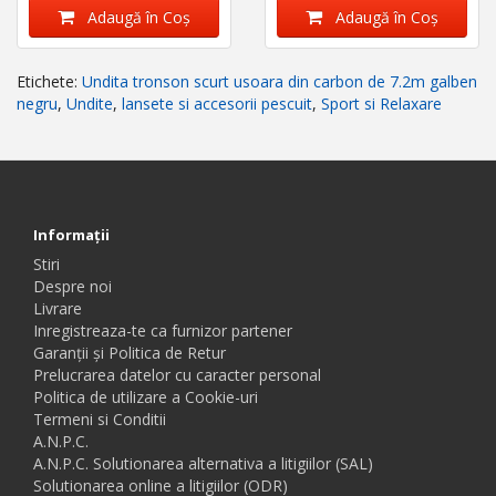
Adaugă în Coş
Adaugă în Coş
Etichete:
Undita tronson scurt usoara din carbon de 7.2m galben
negru
,
Undite
,
lansete si accesorii pescuit
,
Sport si Relaxare
Informaţii
Stiri
Despre noi
Livrare
Inregistreaza-te ca furnizor partener
Garanții și Politica de Retur
Prelucrarea datelor cu caracter personal
Politica de utilizare a Cookie-uri
Termeni si Conditii
A.N.P.C.
A.N.P.C. Solutionarea alternativa a litigiilor (SAL)
Solutionarea online a litigiilor (ODR)