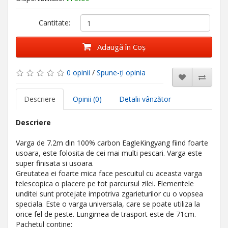
Cantitate:
Adaugă în Coş
0 opinii
/
Spune-ţi opinia
Descriere
Opinii (0)
Detalii vânzător
Descriere
Varga de 7.2m din 100% carbon EagleKingyang fiind foarte
usoara, este folosita de cei mai multi pescari. Varga este
super finisata si usoara.
Greutatea ei foarte mica face pescuitul cu aceasta varga
telescopica o placere pe tot parcursul zilei. Elementele
unditei sunt protejate impotriva zgarieturilor cu o vopsea
speciala. Este o varga universala, care se poate utiliza la
orice fel de peste. Lungimea de trasport este de 71cm.
Pachetul contine: