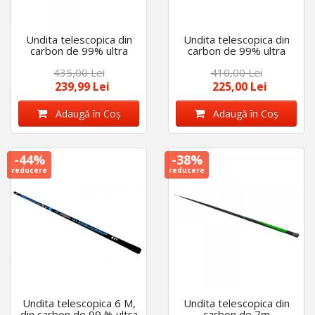
Undita telescopica din
Undita telescopica din
carbon de 99% ultra
carbon de 99% ultra
usoara EagleKingyang
usoara EagleKingyang
435,00 Lei
410,00 Lei
de 8m
de 7m
239,99 Lei
225,00 Lei
Adaugă în Coş
Adaugă în Coş
-44%
-38%
reducere
reducere
Undita telescopica 6 M,
Undita telescopica din
din carbon de 99 % ultra
carbon de 7m