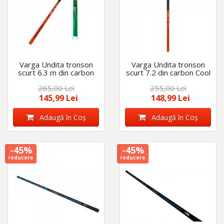
Varga Undita tronson
Varga Undita tronson
scurt 6.3 m din carbon
scurt 7.2 din carbon Cool
Cool Angel cu linie fir
Angel
265,00 Lei
255,00 Lei
textil
145,99 Lei
148,99 Lei
Adaugă în Coş
Adaugă în Coş
-45%
-45%
reducere
reducere