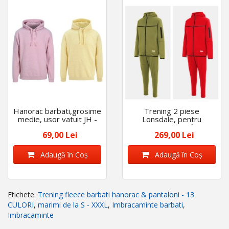
Hanorac barbati,grosime
Trening 2 piese
medie, usor vatuit JH -
Lonsdale, pentru
disponibil in 2 culori
barbati, regular fit - 2
69,00 Lei
269,00 Lei
culori disponibile
Adaugă în Coş
Adaugă în Coş
Etichete:
Trening fleece barbati hanorac & pantaloni - 13
CULORI
,
marimi de la S - XXXL
,
Imbracaminte barbati
,
Imbracaminte