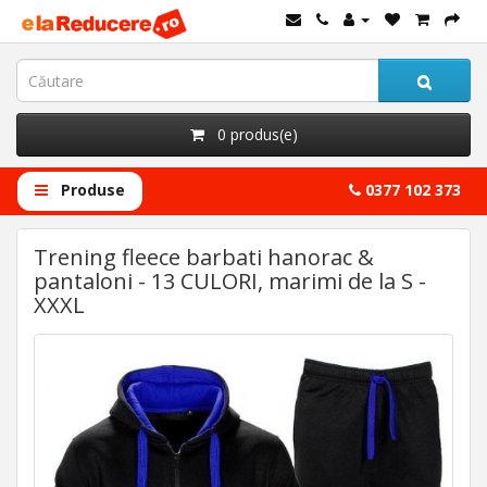
0 produs(e)
Produse
0377 102 373
Trening fleece barbati hanorac &
pantaloni - 13 CULORI, marimi de la S -
XXXL