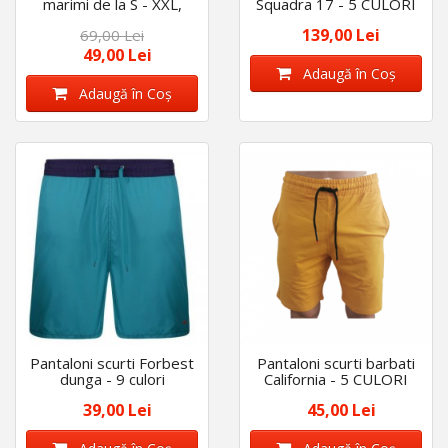
marimi de la S - XXL,
Squadra 17 - 5 CULORI
disponibil in 10 culori
139,00 Lei
69,00 Lei
49,00 Lei
Adaugă în Coş
Adaugă în Coş
Pantaloni scurti Forbest
Pantaloni scurti barbati
dunga - 9 culori
California - 5 CULORI
39,00 Lei
45,00 Lei