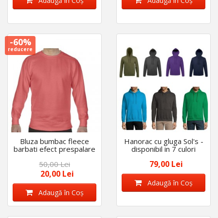
Adaugă în Coş
Adaugă în Coş
-60%
reducere
Bluza bumbac fleece
Hanorac cu gluga Sol's -
barbati efect prespalare
disponibil in 7 culori
- marimi mari (3XL) - 9
79,00 Lei
50,00 Lei
CULORI
20,00 Lei
Adaugă în Coş
Adaugă în Coş