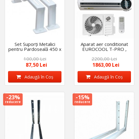
Set Suporți Metalici
Aparat aer conditionat
pentru Pardoseală 450 x
EUROCOOL T-PRO ,
150 x 1.5 mm
12000 BTU, R32,
100,00 Lei
2200,00 Lei
Inverter, Wi-Fi, Active
Carbon Filter
87,50 Lei
1863,00 Lei
Adaugă în Coş
Adaugă în Coş
-23%
-15%
reducere
reducere