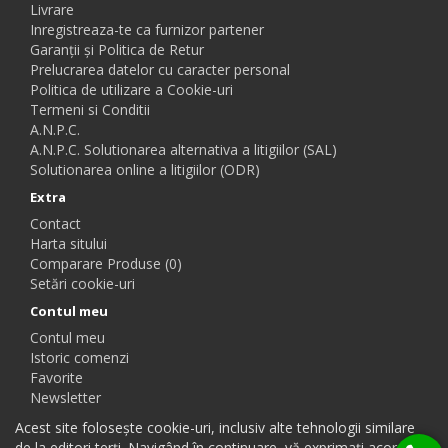
Livrare
Inregistreaza-te ca furnizor partener
Garanții și Politica de Retur
Prelucrarea datelor cu caracter personal
Politica de utilizare a Cookie-uri
Termeni si Conditii
A.N.P.C.
A.N.P.C. Solutionarea alternativa a litigiilor (SAL)
Solutionarea online a litigiilor (ODR)
Extra
Contact
Harta sitului
Comparare Produse (0)
Setări cookie-uri
Contul meu
Contul meu
Istoric comenzi
Favorite
Newsletter
Acest site folosește cookie-uri, inclusiv alte tehnologii similare
de la editori terți. Navigând în continuare, vă exprimați acordul