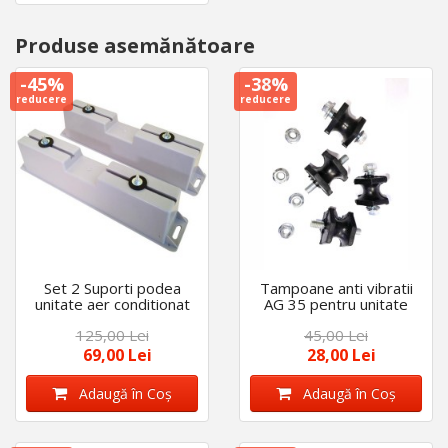
Produse asemănătoare
-45%
-38%
reducere
reducere
Set 2 Suporti podea
Tampoane anti vibratii
unitate aer conditionat
AG 35 pentru unitate
Eco EuroStab
exterioara aer
125,00 Lei
45,00 Lei
conditionat
69,00 Lei
28,00 Lei
Adaugă în Coş
Adaugă în Coş