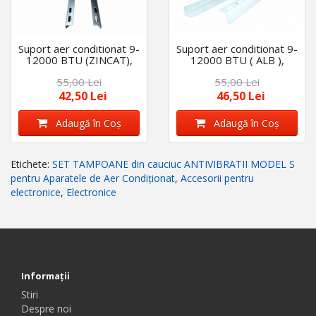
Suport aer conditionat 9-
Suport aer conditionat 9-
12000 BTU (ZINCAT),
12000 BTU ( ALB ),
300×430 mm, TABLA 1.5
300×430 mm, TABLA 1.5
55,00 Lei
55,00 Lei
42,50 Lei
46,50 Lei
Adaugă în Coş
Adaugă în Coş
Etichete:
SET TAMPOANE din cauciuc ANTIVIBRATII MODEL S
pentru Aparatele de Aer Condiționat
,
Accesorii pentru
electronice
,
Electronice
Informaţii
Stiri
Despre noi