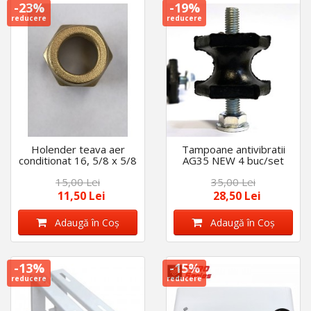
-23%
-19%
reducere
reducere
Holender teava aer
Tampoane antivibratii
conditionat 16, 5/8 x 5/8
AG35 NEW 4 buc/set
/buc
15,00 Lei
35,00 Lei
11,50 Lei
28,50 Lei
Adaugă în Coş
Adaugă în Coş
-13%
-15%
reducere
reducere