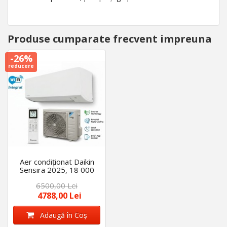
Produse cumparate frecvent impreuna
-26%
reducere
Aer condiționat Daikin
Sensira 2025, 18 000
BTU, FTXC50E+RXC50E,
6500,00 Lei
Inverter, R32, Wi Fi
Integrat
4788,00 Lei
Adaugă în Coş