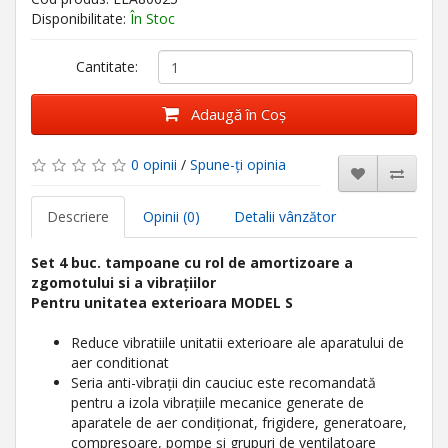
Disponibilitate:
În Stoc
Cantitate:
Adaugă în Coş
0 opinii
/
Spune-ţi opinia
Descriere
Opinii (0)
Detalii vânzător
Set 4 buc. tampoane cu rol de amortizoare a
zgomotului si a vibrațiilor
Pentru unitatea exterioara MODEL S
Reduce vibratiile unitatii exterioare ale aparatului de
aer conditionat
Seria anti-vibrații din cauciuc este recomandată
pentru a izola vibrațiile mecanice generate de
aparatele de aer condiționat, frigidere, generatoare,
compresoare, pompe și grupuri de ventilatoare