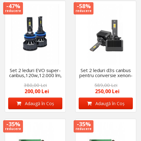
-47%
-58%
reducere
reducere
Set 2 leduri EVO super-
Set 2 leduri d3s canbus
canbus,120w,12.000 lm,
pentru conversie xenon-
6000k compatibil
led, 180w,23.000 lm.
380,00 Lei
589,00 Lei
h8/h9/h11- 12v-24v
200,00 Lei
250,00 Lei
Adaugă în Coş
Adaugă în Coş
-35%
-35%
reducere
reducere