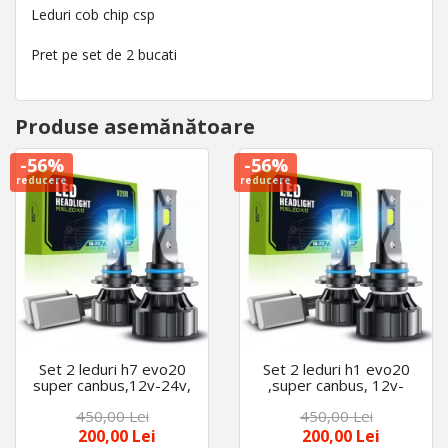
Leduri cob chip csp
Pret pe set de 2 bucati
Produse asemănătoare
-56%
-56%
reducere
reducere
Set 2 leduri h7 evo20
Set 2 leduri h1 evo20
super canbus,12v-24v,
,super canbus, 12v-
120w , 12.000 lm ,
24v,120w, 12000lm ,
450,00 Lei
450,00 Lei
6000k, Premium
6000k PREMIUM
200,00 Lei
200,00 Lei