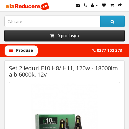
0 produs(e)
Produse
0377 102 373
Set 2 leduri F10 H8/ H11, 120w - 18000lm
alb 6000k, 12v