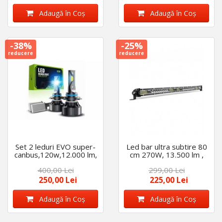
Adaugă în Coş
Adaugă în Coş
-38%
-25%
reducere
reducere
Set 2 leduri EVO super-
Led bar ultra subtire 80
canbus,120w,12.000 lm,
cm 270W, 13.500 lm ,
2 faze, 6000k compatibil
12-24V lumina alba
400,00 Lei
299,00 Lei
h4, 12v-24v
250,00 Lei
225,00 Lei
Adaugă în Coş
Adaugă în Coş