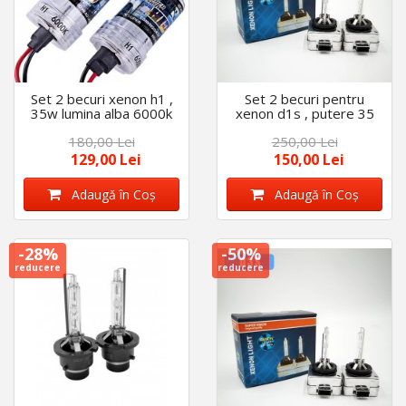
Set 2 becuri xenon h1 ,
Set 2 becuri pentru
35w lumina alba 6000k
xenon d1s , putere 35
w, alb 6000 k
180,00 Lei
250,00 Lei
129,00 Lei
150,00 Lei
Adaugă în Coş
Adaugă în Coş
-28%
-50%
reducere
reducere