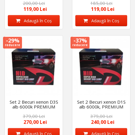
200,00 Lei
185,00 Lei
119,00 Lei
119,00 Lei
Adaugă în Coş
Adaugă în Coş
-29%
-37%
reducere
reducere
Set 2 Becuri xenon D3S
Set 2 Becuri xenon D1S
alb 6000k PREMIUM
alb 6000k, PREMIUM
379,00 Lei
379,00 Lei
270,00 Lei
240,00 Lei
Adaugă în Coş
Adaugă în Coş