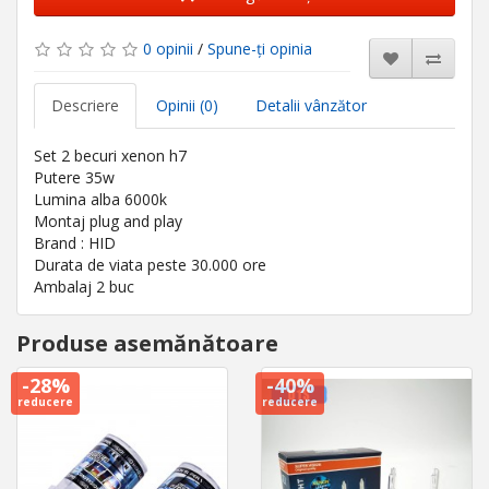
0 opinii
/
Spune-ţi opinia
Descriere
Opinii (0)
Detalii vânzător
Set 2 becuri xenon h7
Putere 35w
Lumina alba 6000k
Montaj plug and play
Brand : HID
Durata de viata peste 30.000 ore
Ambalaj 2 buc
Produse asemănătoare
-28%
-40%
reducere
reducere