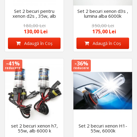
Set 2 becuri pentru
Set 2 becuri xenon d3s ,
xenon d2s , 35w, alb
lumina alba 6000k
6000k
180,00 Lei
350,00 Lei
130,00 Lei
175,00 Lei
Adaugă în Coş
Adaugă în Coş
-41%
-36%
reducere
reducere
set 2 becuri xenon h7,
Set 2 becuri xenon H1-
55w, alb 6000 k
55w, 6000k