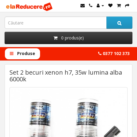
0 produs(e)
Produse
0377 102 373
Set 2 becuri xenon h7, 35w lumina alba
6000k