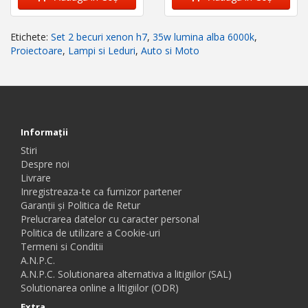
Etichete:
Set 2 becuri xenon h7
,
35w lumina alba 6000k
,
Proiectoare
,
Lampi si Leduri
,
Auto si Moto
Informaţii
Stiri
Despre noi
Livrare
Inregistreaza-te ca furnizor partener
Garanții și Politica de Retur
Prelucrarea datelor cu caracter personal
Politica de utilizare a Cookie-uri
Termeni si Conditii
A.N.P.C.
A.N.P.C. Solutionarea alternativa a litigiilor (SAL)
Solutionarea online a litigiilor (ODR)
Extra