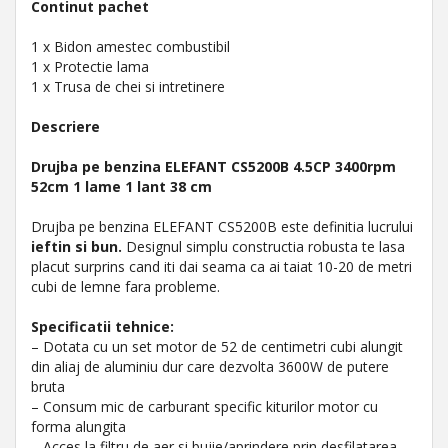
Continut pachet
1 x Bidon amestec combustibil
1 x Protectie lama
1 x Trusa de chei si intretinere
Descriere
Drujba pe benzina ELEFANT CS5200B 4.5CP 3400rpm
52cm 1 lame 1 lant 38 cm
Drujba pe benzina ELEFANT CS5200B este definitia lucrului
ieftin si bun.
Designul simplu constructia robusta te lasa
placut surprins cand iti dai seama ca ai taiat 10-20 de metri
cubi de lemne fara probleme.
Specificatii tehnice:
– Dotata cu un set motor de 52 de centimetri cubi alungit
din aliaj de aluminiu dur care dezvolta 3600W de putere
bruta
– Consum mic de carburant specific kiturilor motor cu
forma alungita
– Acces la filtru de aer si bujie/aprindere prin desfilatarea