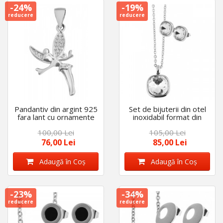
-24%
-19%
reducere
reducere
Pandantiv din argint 925
Set de bijuterii din otel
fara lant cu ornamente
inoxidabil format din
din zirconiu, 925 cu rodiu
cercei si lant, 43+5 cm,
100,00 Lei
105,00 Lei
.Akzent
Akzent
76,00 Lei
85,00 Lei
Adaugă în Coş
Adaugă în Coş
-23%
-34%
reducere
reducere