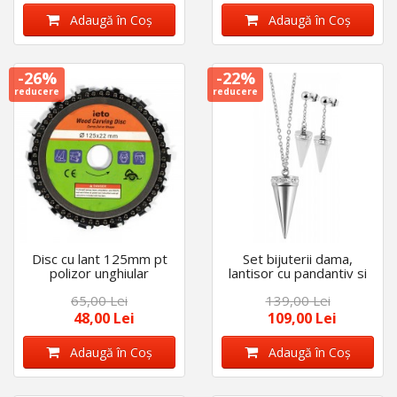
Adaugă în Coş
Adaugă în Coş
-26%
-22%
reducere
reducere
Disc cu lant 125mm pt
Set bijuterii dama,
polizor unghiular
lantisor cu pandantiv si
cercei ,Akzent
65,00 Lei
139,00 Lei
48,00 Lei
109,00 Lei
Adaugă în Coş
Adaugă în Coş