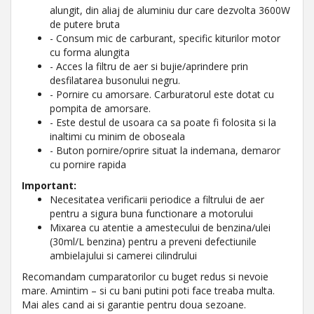
alungit, din aliaj de aluminiu dur care dezvolta 3600W
de putere bruta
- Consum mic de carburant, specific kiturilor motor
cu forma alungita
- Acces la filtru de aer si bujie/aprindere prin
desfilatarea busonului negru.
- Pornire cu amorsare. Carburatorul este dotat cu
pompita de amorsare.
- Este destul de usoara ca sa poate fi folosita si la
inaltimi cu minim de oboseala
- Buton pornire/oprire situat la indemana, demaror
cu pornire rapida
Important:
Necesitatea verificarii periodice a filtrului de aer
pentru a sigura buna functionare a motorului
Mixarea cu atentie a amestecului de benzina/ulei
(30ml/L benzina) pentru a preveni defectiunile
ambielajului si camerei cilindrului
Recomandam cumparatorilor cu buget redus si nevoie
mare. Amintim – si cu bani putini poti face treaba multa.
Mai ales cand ai si garantie pentru doua sezoane.