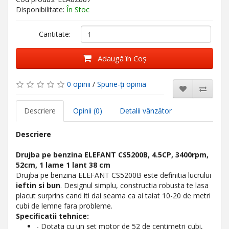
Disponibilitate:
În Stoc
Cantitate:
Adaugă în Coş
0 opinii
/
Spune-ţi opinia
Descriere
Opinii (0)
Detalii vânzător
Descriere
Drujba pe benzina ELEFANT CS5200B, 4.5CP, 3400rpm,
52cm, 1 lame 1 lant 38 cm
Drujba pe benzina ELEFANT CS5200B este definitia lucrului
ieftin si bun
. Designul simplu, constructia robusta te lasa
placut surprins cand iti dai seama ca ai taiat 10-20 de metri
cubi de lemne fara probleme.
Specificatii tehnice:
- Dotata cu un set motor de 52 de centimetri cubi,