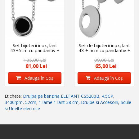
Set bijuterii inox, lant
Set de bijuterii inox, lant
43+5cm cu pandantiv +
43 + 5cm cu pandantiv +
cercei ,akzent
cercei ,akzent
105,00 Lei
99,00 Lei
81,00 Lei
65,00 Lei
Adaugă în Coş
Adaugă în Coş
Etichete:
Drujba pe benzina ELEFANT CS5200B
,
4.5CP
,
3400rpm
,
52cm
,
1 lame 1 lant 38 cm
,
Drujbe si Accesorii
,
Scule
si Unelte electrice