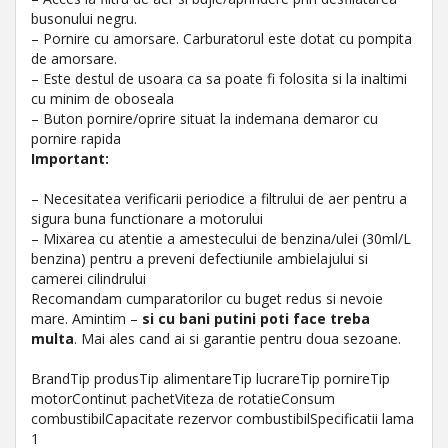
busonului negru.
– Pornire cu amorsare. Carburatorul este dotat cu pompita
de amorsare.
– Este destul de usoara ca sa poate fi folosita si la inaltimi
cu minim de oboseala
– Buton pornire/oprire situat la indemana demaror cu
pornire rapida
Important:
– Necesitatea verificarii periodice a filtrului de aer pentru a
sigura buna functionare a motorului
– Mixarea cu atentie a amestecului de benzina/ulei (30ml/L
benzina) pentru a preveni defectiunile ambielajului si
camerei cilindrului
Recomandam cumparatorilor cu buget redus si nevoie
mare. Amintim –
si cu bani putini poti face treba
multa
. Mai ales cand ai si garantie pentru doua sezoane.
BrandTip produsTip alimentareTip lucrareTip pornireTip
motorContinut pachetViteza de rotatieConsum
combustibilCapacitate rezervor combustibilSpecificatii lama
1