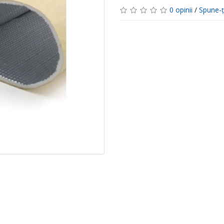
0 opinii
/
Spune-ţ