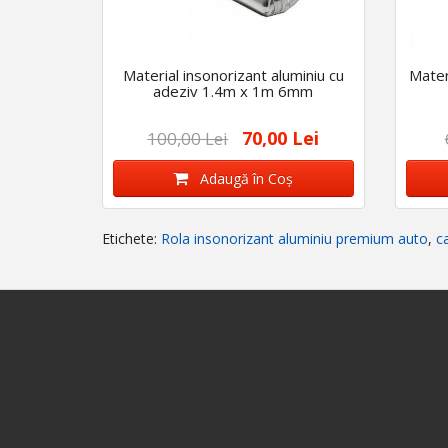
Material insonorizant aluminiu cu
Mater
adeziv 1.4m x 1m 6mm
70,00 Lei
100,00 Lei
Adaugă în Coş
Etichete:
Rola insonorizant aluminiu premium auto
,
c