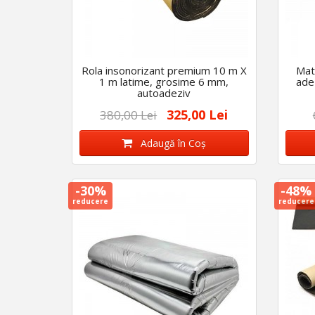
Rola insonorizant premium 10 m X
Mate
1 m latime, grosime 6 mm,
ade
autoadeziv
325,00 Lei
380,00 Lei
Adaugă în Coş
-30%
-48%
reducere
reducere