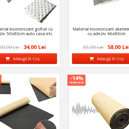
rial insonorizant gofrat cu
Material insonorizant alumini
ziv 50x80cm auto casa etc
cu adeziv 46x80cm
34,00 Lei
58,00 Le
60,00 Lei
65,00 Lei
Adaugă în Coş
Adaugă în Coş
-14%
reducere