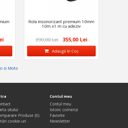
emium
Rola insonorizant premium 10mm
10m x1 m cu adeziv
ei
355,00 Lei
390,00 Lei
Adaugă în Coş
o si Moto
xtra
Contul meu
ontact
Contul meu
rta sitului
Istoric comenzi
omparare Produse (0)
Favorite
tări cookie-uri
Newsletter