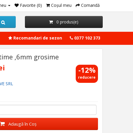
meu
Favorite (0)
Coşul meu
Comandă
0 produs(e)
Recomandari de sezon
0377 102 373
latime ,6mm grosime
ei
-12%
reducere
VE SRL
Adaugă în Coş