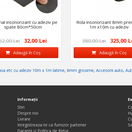
ial insonorizant cu adeziv pe
Rola insonorizant 8mm pr
spate 80cm*50cm
1m x10m cu adeziv
32,00 Lei
325,00 L
62,00 Lei
380,00 Lei
Adaugă în Coş
Adaugă în Coş
asa etc cu adeziv 10m x 1m latime
,
6mm grosime
,
Accesorii auto
,
Aut
Informaţii
E
Stiri
C
Despre noi
Ha
Livrare
C
Inregistreaza-te ca furnizor partener
Se
Garanții și Politica de Retur