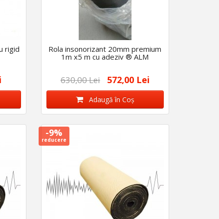
u rigid
Rola insonorizant 20mm premium
1m x5 m cu adeziv ® ALM
i
572,00 Lei
630,00 Lei
Adaugă în Coş
-9%
reducere