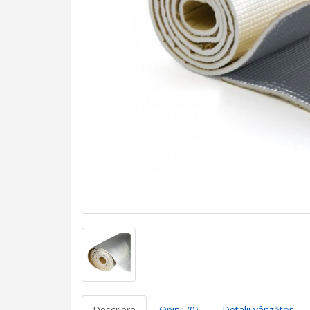
Descriere
Opinii (0)
Detalii vânzător