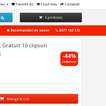
meu
Favorite (0)
Coşul meu
Comandă
0 produs(e)
Recomandari de sezon
0377 102 373
 Gratuit 10 clipsuri
i
-44%
reducere
Adaugă în Coş