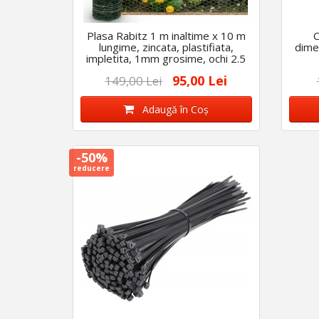
Plasa Rabitz 1 m inaltime x 10 m
C
lungime, zincata, plastifiata,
dime
impletita, 1mm grosime, ochi 2.5
cm
95,00 Lei
149,00 Lei
Adaugă în Coş
-50%
reducere