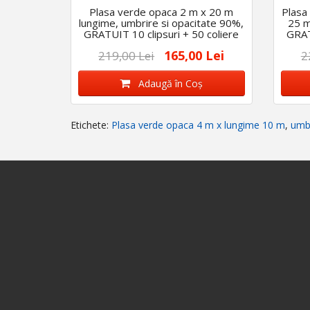
Plasa verde opaca 2 m x 20 m
Plasa
lungime, umbrire si opacitate 90%,
25 m
GRATUIT 10 clipsuri + 50 coliere
GRAT
165,00 Lei
219,00 Lei
2
Adaugă în Coş
Etichete:
Plasa verde opaca 4 m x lungime 10 m
,
umbr