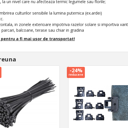
 la un nivel care nu afecteaza termic legumele sau florile;
mbrirea culturilor sensibile la lumina puternica (ex.ardei)
c.
ontala, in zonele exterioare impotriva razelor solare si importiva vantu
, parcari, balcoane, terase sau chiar in gradina
 pentru a fi mai usor de transportat!
reuna
-24%
reducere