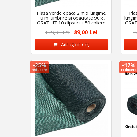
Plasa verde opaca 2 m x lungime
Pla
10 m, umbrire si opacitate 90%,
lungi
GRATUIT 10 clipsuri + 50 coliere
GRATU
89,00 Lei
129,00 Lei
3
Adaugă în Coş
-25%
-17%
reducere
reducere