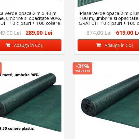
sa verde opaca 2 m x 40 m
Plasa verde opaca 2 m x lu
me, umbrire si opacitate 90%,
100 m, umbrire si opacitat
IT 10 clipsuri + 100 coliere
GRATUIT 10 clipsuri + 100 c
289,00 Lei
619,00 L
49,00 Lei
874,00 Lei
Adaugă în Coş
Adaugă în Coş
-31%
reducere