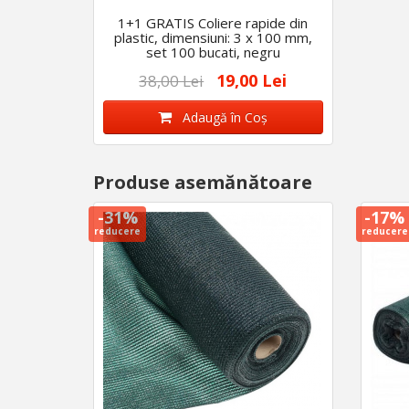
1+1 GRATIS Coliere rapide din
plastic, dimensiuni: 3 x 100 mm,
set 100 bucati, negru
19,00 Lei
38,00 Lei
Adaugă în Coş
Produse asemănătoare
-31%
-17%
reducere
reducere