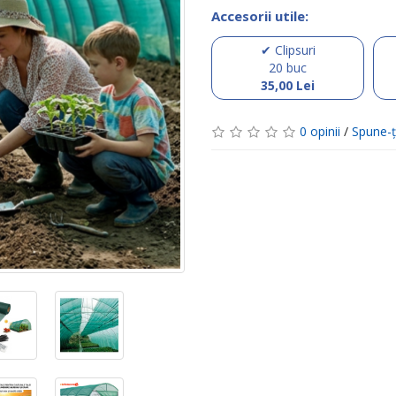
Accesorii utile:
✔ Clipsuri
20 buc
35,00 Lei
0 opinii
/
Spune-ţ