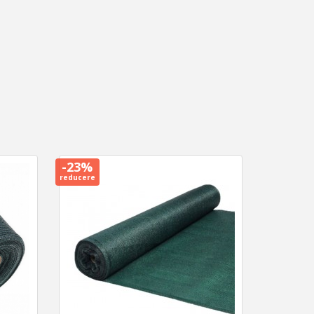
-23%
reducere