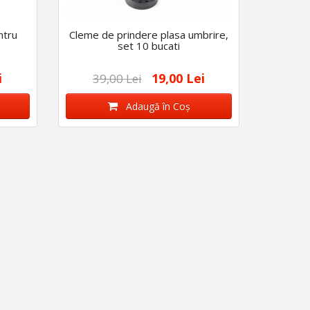
ntru
Cleme de prindere plasa umbrire,
set 10 bucati
i
19,00 Lei
39,00 Lei
Adaugă în Coş