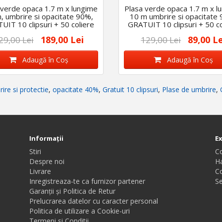
 verde opaca 1.7 m x lungime
Plasa verde opaca 1.7 m x l
, umbrire si opacitate 90%,
10 m umbrire si opacitate
UIT 10 clipsuri + 50 coliere
GRATUIT 10 clipsuri + 50 co
189,00 Lei
89,00 Le
29,00 Lei
129,00 Lei
Adaugă în Coş
Adaugă în Coş
ire si protectie
,
opacitate 40%
,
Gratuit 10 clipsuri
,
Plase de umbrire
,
Informaţii
E
Stiri
C
Despre noi
Ha
Livrare
C
Inregistreaza-te ca furnizor partener
Se
Garanții și Politica de Retur
Prelucrarea datelor cu caracter personal
Politica de utilizare a Cookie-uri
Termeni si Conditii