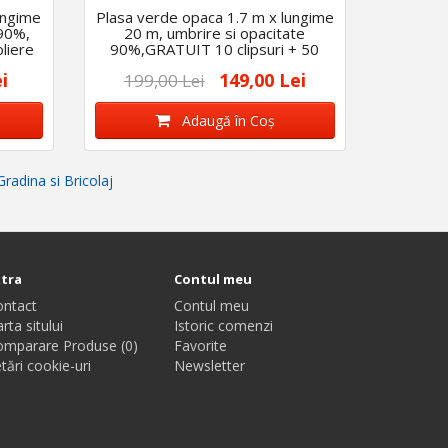
ungime
Plasa verde opaca 1.7 m x lungime
 90%,
20 m, umbrire si opacitate
liere
90%,GRATUIT 10 clipsuri + 50
coliere
i
149,00 Lei
199,00 Lei
Adaugă în Coş
Gradina si Bricolaj
xtra
Contul meu
ontact
Contul meu
rta sitului
Istoric comenzi
omparare Produse (0)
Favorite
tări cookie-uri
Newsletter