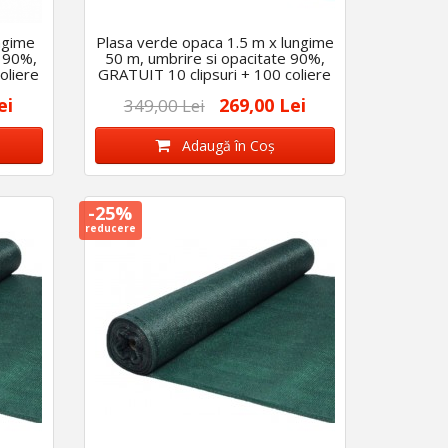
ngime
Plasa verde opaca 1.5 m x lungime
e 90%,
50 m, umbrire si opacitate 90%,
oliere
GRATUIT 10 clipsuri + 100 coliere
ei
269,00 Lei
349,00 Lei
Adaugă în Coş
-25%
reducere